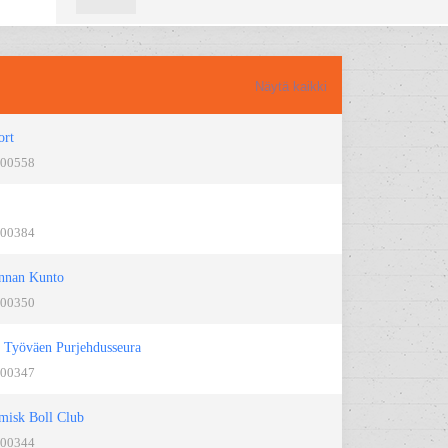
Näytä kaikki
ort
00558
00384
nnan Kunto
00350
 Työväen Purjehdusseura
00347
misk Boll Club
00344