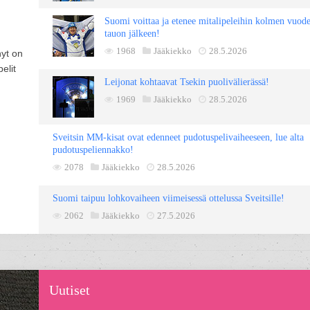
Suomi voittaa ja etenee mitalipeleihin kolmen vuod
tauon jälkeen!
1968
Jääkiekko
28.5.2026
nyt on
elit
Leijonat kohtaavat Tsekin puolivälierässä!
1969
Jääkiekko
28.5.2026
Sveitsin MM-kisat ovat edenneet pudotuspelivaiheeseen, lue alta
pudotuspeliennakko!
2078
Jääkiekko
28.5.2026
Suomi taipuu lohkovaiheen viimeisessä ottelussa Sveitsille!
2062
Jääkiekko
27.5.2026
Uutiset