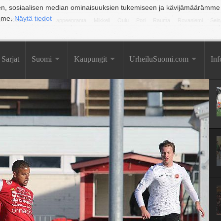
en, sosiaalisen median ominaisuuksien tukemiseen ja kävijämäärämme
amme.
Näytä tiedot
la
Kuopio
Lahti
Lappeenranta
Mikkeli
Oulu
Pori
Rauma
Rovaniemi
Sein
Sarjat
Suomi
Kaupungit
UrheiluSuomi.com
Inf