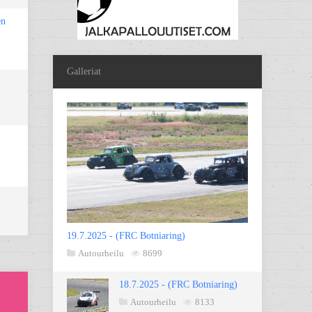
en
Galleriat
19.7.2025 - (FRC Botniaring)
Autourheilu
8699
18.7.2025 - (FRC Botniaring)
Autourheilu
8133