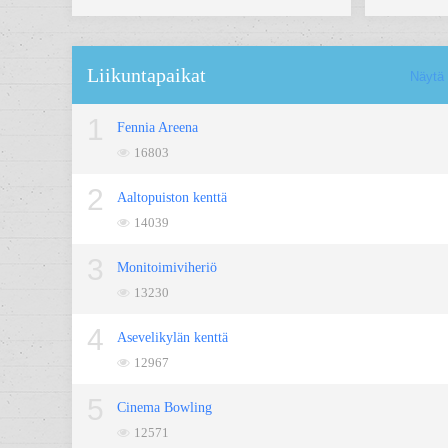
Liikuntapaikat
Näytä 
1
Fennia Areena
16803
2
Aaltopuiston kenttä
14039
3
Monitoimiviheriö
13230
4
Asevelikylän kenttä
12967
5
Cinema Bowling
12571