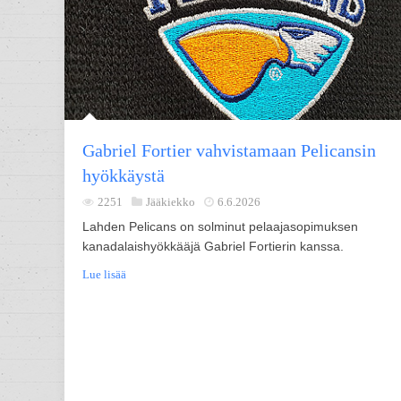
Gabriel Fortier vahvistamaan Pelicansin
hyökkäystä
2251
Jääkiekko
6.6.2026
Lahden Pelicans on solminut pelaajasopimuksen
kanadalaishyökkääjä Gabriel Fortierin kanssa.
Lue lisää