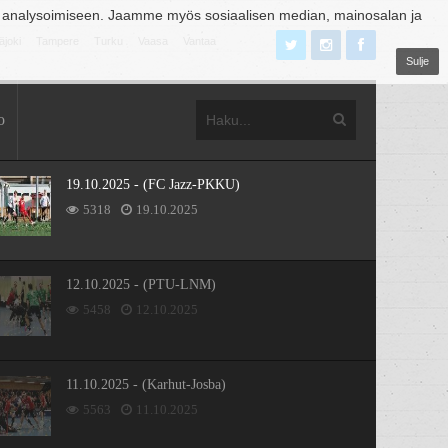
 analysoimiseen. Jaamme myös sosiaalisen median, mainosalan ja
äjoki
Tampere
Turku
Vaasa
Vantaa
Sulje
o
19.10.2025 - (FC Jazz-PKKU)
5318
19.10.2025
12.10.2025 - (PTU-LNM)
5458
12.10.2025
11.10.2025 - (Karhut-Josba)
5563
11.10.2025