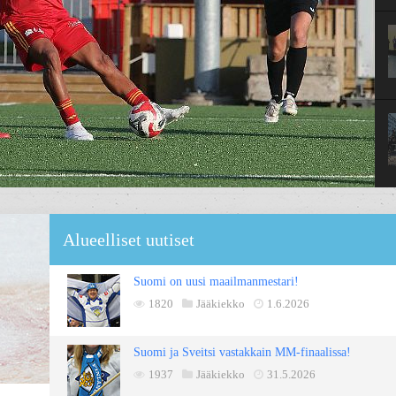
Alueelliset uutiset
Suomi on uusi maailmanmestari!
1820
Jääkiekko
1.6.2026
Suomi ja Sveitsi vastakkain MM-finaalissa!
1937
Jääkiekko
31.5.2026