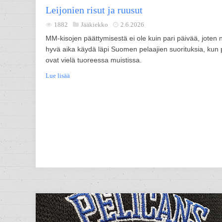
Leijonien risut ja ruusut
1882
Jääkiekko
2.6.2026
MM-kisojen päättymisestä ei ole kuin pari päivää, joten 
hyvä aika käydä läpi Suomen pelaajien suorituksia, kun p
ovat vielä tuoreessa muistissa.
Lue lisää