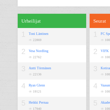
Urheilijat
Seurat
1
1
Toni Läntinen
FC Sp
22869
100
2
2
Vesa Nordling
VIFK
22762
100
3
3
Antti Törmänen
Kotira
22136
100
4
4
Ryan Glenn
Vaasan
19121
100
5
5
Heikki Pernaa
Akade
17940
100