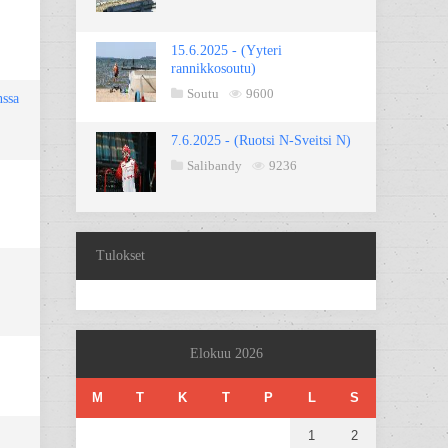
15.6.2025 - (Yyteri
rannikkosoutu)
Soutu
9600
nssa
7.6.2025 - (Ruotsi N-Sveitsi N)
Salibandy
9236
Tulokset
Elokuu 2026
M
T
K
T
P
L
S
1
2