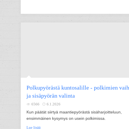
Polkupyörästä kuntosalille - polkimien vai
ja sisäpyörän valinta
6566
6.1.2026
Kun päätät siirtyä maantiepyörästä sisäharjoitteluun,
ensimmäinen kysymys on usein polkimissa.
Lue lisää