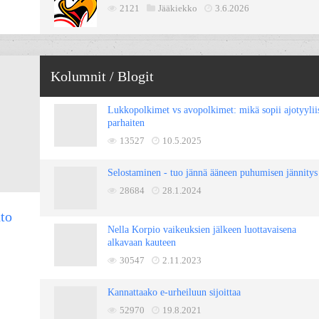
2121
Jääkiekko
3.6.2026
Kolumnit / Blogit
Lukkopolkimet vs avopolkimet: mikä sopii ajotyylii
parhaiten
13527
10.5.2025
Selostaminen - tuo jännä ääneen puhumisen jännitys
28684
28.1.2024
hto
Nella Korpio vaikeuksien jälkeen luottavaisena
alkavaan kauteen
30547
2.11.2023
Kannattaako e-urheiluun sijoittaa
52970
19.8.2021