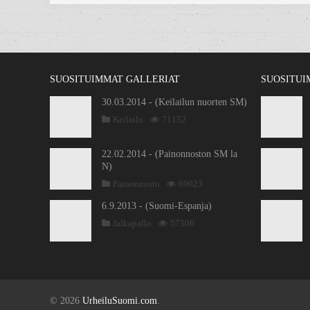
SUOSITUIMMAT GALLERIAT
SUOSITUI
30.03.2014 - (Keilailun nuorten SM)
Keilailu
71152
22.02.2014 - (Painonnoston SM la
N)
Painonnosto
69023
6.9.2013 - (Suomi-Espanja)
Jalkapallo
57506
© 2026
UrheiluSuomi.com
.