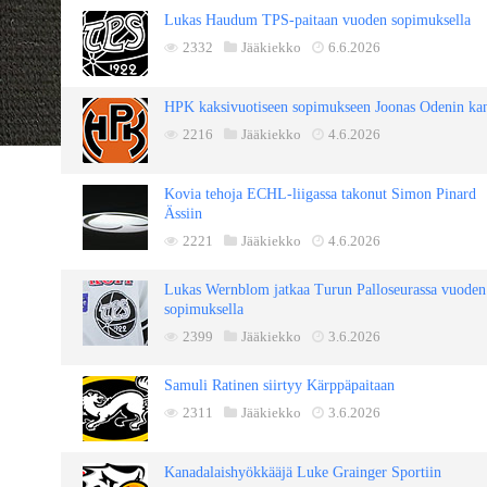
Lukas Haudum TPS-paitaan vuoden sopimuksella
2332
Jääkiekko
6.6.2026
HPK kaksivuotiseen sopimukseen Joonas Odenin ka
2216
Jääkiekko
4.6.2026
Kovia tehoja ECHL-liigassa takonut Simon Pinard
Ässiin
2221
Jääkiekko
4.6.2026
Lukas Wernblom jatkaa Turun Palloseurassa vuoden
sopimuksella
2399
Jääkiekko
3.6.2026
Samuli Ratinen siirtyy Kärppäpaitaan
2311
Jääkiekko
3.6.2026
Kanadalaishyökkääjä Luke Grainger Sportiin