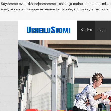
Käytämme evästeitä tarjoamamme sisällön ja mainosten räätälöimise
analytiikka-alan kumppaneillemme tietoa siitä, kuinka käytät sivusto
Suomi
Espoo
Helsinki
Hämeenlinna
Joensuu
Jyväskylä
Kouvo
Etusivu
Lajit