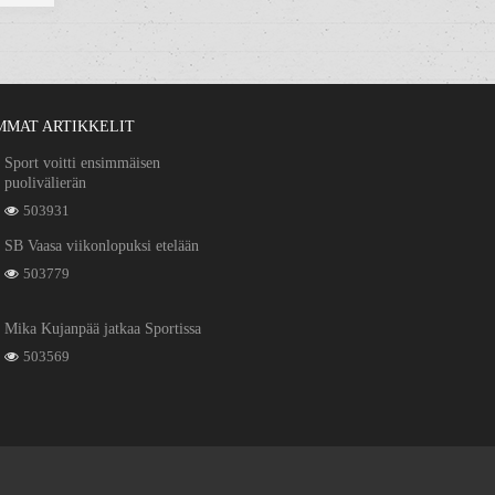
MMAT ARTIKKELIT
Sport voitti ensimmäisen
puolivälierän
503931
SB Vaasa viikonlopuksi etelään
503779
Mika Kujanpää jatkaa Sportissa
503569