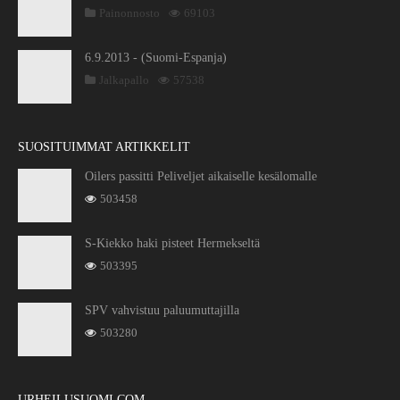
Painonnosto
69103
6.9.2013 - (Suomi-Espanja)
Jalkapallo
57538
SUOSITUIMMAT ARTIKKELIT
Oilers passitti Peliveljet aikaiselle kesälomalle
503458
S-Kiekko haki pisteet Hermekseltä
503395
SPV vahvistuu paluumuttajilla
503280
URHEILUSUOMI.COM