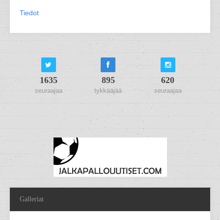
Tiedot
1635
895
620
seuraajaa
tykkääjää
seuraajaa
Galleriat