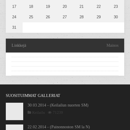
17
18
19
20
21
22
23
24
25
26
27
28
29
30
31
Linkkejä
Mainos
SUOSITUIMMAT GALLERIAT
30.03.2014 - (Keilailun nuorten SM)
Keilailu
71239
22.02.2014 - (Painonnoston SM la N)