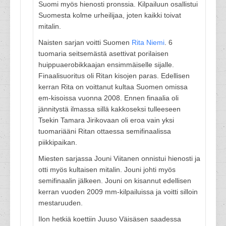
Suomi myös hienosti pronssia. Kilpailuun osallistui
Suomesta kolme urheilijaa, joten kaikki toivat
mitalin.
Naisten sarjan voitti Suomen
Rita Niemi
. 6
tuomaria seitsemästä asettivat porilaisen
huippuaerobikkaajan ensimmäiselle sijalle.
Finaalisuoritus oli Ritan kisojen paras. Edellisen
kerran Rita on voittanut kultaa Suomen omissa
em-kisoissa vuonna 2008. Ennen finaalia oli
jännitystä ilmassa sillä kakkoseksi tulleeseen
Tsekin Tamara Jirikovaan oli eroa vain yksi
tuomariääni Ritan ottaessa semifinaalissa
piikkipaikan.
Miesten sarjassa Jouni Viitanen onnistui hienosti ja
otti myös kultaisen mitalin. Jouni johti myös
semifinaalin jälkeen. Jouni on kisannut edellisen
kerran vuoden 2009 mm-kilpailuissa ja voitti silloin
mestaruuden.
Ilon hetkiä koettiin Juuso Väisäsen saadessa