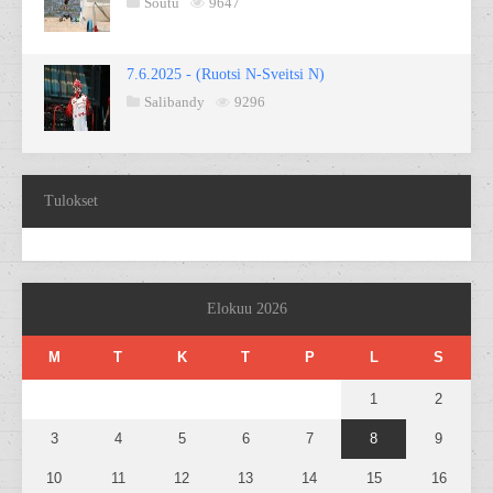
Soutu
9647
7.6.2025 - (Ruotsi N-Sveitsi N)
Salibandy
9296
Tulokset
Elokuu 2026
M
T
K
T
P
L
S
1
2
3
4
5
6
7
8
9
10
11
12
13
14
15
16