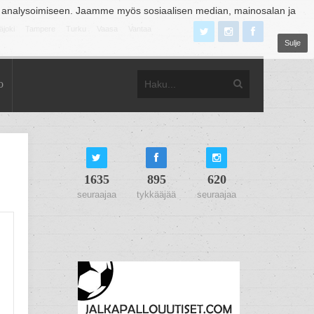
 analysoimiseen. Jaamme myös sosiaalisen median, mainosalan ja
äjoki
Tampere
Turku
Vaasa
Vantaa
Sulje
o
1635
895
620
seuraajaa
tykkääjää
seuraajaa