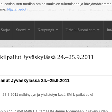
en, sosiaalisen median ominaisuuksien tukemiseen ja kävijämäärämme
amme.
Näytä tiedot
la
Kuopio
Lahti
Lappeenranta
Mikkeli
Oulu
Pori
Rauma
Rovaniemi
Sein
Sarjat
Suomi
Kaupungit
UrheiluSuomi.com
Inf
ilpailut Jyväskylässä 24.–25.9.2011
ailut Jyväskylässä 24.–25.9.2011
4.–25.9.2011 mäkihypyn ja yhdistetyn kesä SM-kilpailut sekä
n huippunimet Matti Hautamäestä Janne Ryynäseen, tulevaisuuden