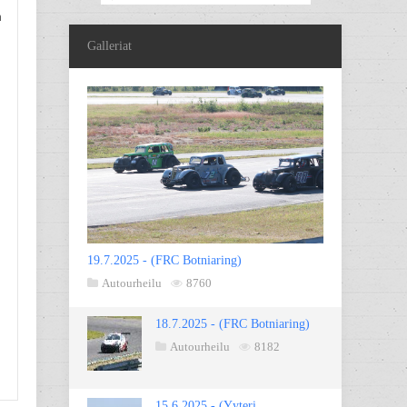
n
Galleriat
19.7.2025 - (FRC Botniaring)
Autourheilu
8760
18.7.2025 - (FRC Botniaring)
Autourheilu
8182
15.6.2025 - (Yyteri