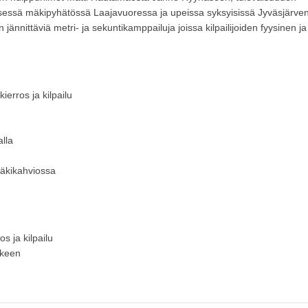
isessä mäkipyhätössä Laajavuoressa ja upeissa syksyisissä Jyväsjärve
ännittäviä metri- ja sekuntikamppailuja joissa kilpailijoiden fyysinen ja
ierros ja kilpailu
alla
äkikahviossa
s ja kilpailu
lkeen