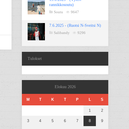
rannikkosoutu)
Soutu
9647
7.6.2025 - (Ruotsi N-Sveitsi N)
Salibandy
9296
Tulokset
Elokuu 2026
M
T
K
T
P
L
S
1
2
3
4
5
6
7
8
9