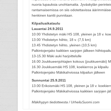
nuoria lupauksia unohtamatta. Jyväskylän perinte
rantamaisemissa on siis odotettavissa äärimmäisen j
henkinen kantti punnitaan.
Kilpailuaikataulu
Lauantai 24.9.2011
10.00 Yhdistetyn mäki HS 108, yleinen ja 18 v. koek
13.00 Yhdistetyn hiihto, 18 v. (7,5 km)
13.45 Yhdistetyn hiihto, yleinen (10,5 km)
Palkintojenjako kaikkien sarjojen jälkeen hiihtopaik
13-15.30 Mäki auki harjoittelulle
16.00 Joukkueenjohtajien kokous (joukkuemäki) M
16.30 Joukkuemäki HS 108, koekierros ja kilpailu
Palkintojenjako Mäkikahviossa kilpailun jälkeen
Sunnuntai 25.9.2011
13.00 Erikoismäki HS 108, yleinen ja 18 v. koekierro
Palkintojenjako Mäkikahviossa kaikkien sarjojen jä
Mäkihypyn tiedotteesta / UrheiluSuomi.com