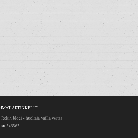
MMAT ARTIKKELIT
Rokin blogi - huoltaja vailla vertaa
546567