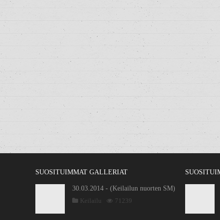
SUOSITUIMMAT GALLERIAT
SUOSITUI
30.03.2014 - (Keilailun nuorten SM)
Keilailu
71239