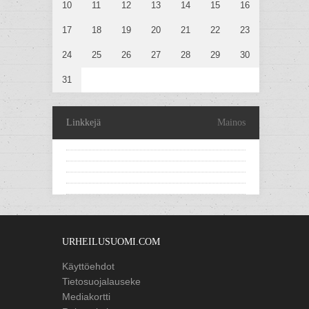
10
11
12
13
14
15
16
17
18
19
20
21
22
23
24
25
26
27
28
29
30
31
Linkkejä
Mainos
URHEILUSUOMI.COM
Käyttöehdot
Tietosuojalauseke
Mediakortti