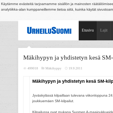
Käytämme evästeitä tarjoamamme sisällön ja mainosten räätälöimise
analytiikka-alan kumppaneillemme tietoa siitä, kuinka käytät sivusto
Suomi
Espoo
Helsinki
Hämeenlinna
Joensuu
Jyväskylä
Kouvo
Etusivu
Lajit
Mäkihypyn ja yhdistetyn kesä SM-k
499018
Mäkihyppy
19.9.2011
Mäkihypyn ja yhdistetyn kesä SM-kilp
Jyväskylässä kilpaillaan tulevana viikonloppuna 2
joukkuemäen SM-kilpailut.
Kilpailussa ovat mukana Suomen A-maajoukkueide