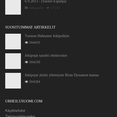
6.9.2013 - (Suomi-Espanja)
Jalkapallo
57554
SUOSITUIMMAT ARTIKKELIT
Tuomas Huhtanen Jokipoikiin
504435
Jokipojat tasoitti otteluvoitot
504330
Jokipojat aloitti yhteistyön Riian Dynamon kanssa
504284
URHEILUSUOMI.COM
Käyttöehdot
Tietosuojalauseke