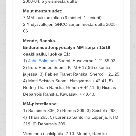
2000-04: 5 yleismestaruutta
Muut mestaruudet:
7 MM-joukkuekultaa (6 miehet, 1 juniorit)
2 Yhdysvaltojen GNCC-sarjan mestaruutta 2005-
06
Mende, Ranska.
Enduromoottoripyöräilyn MM-sarjan 15/16
osakilpailu, luokka E1:
1)
Juha Salminen
Suomi, Husqvarna 1.21.35,92,
2) Eero Remes Suomi, KTM + 17,96 sekuntia
jäljessä, 3) Fabien Planet Ranska, Sherco + 21,25,
4) Matti Seistola Suomi, Husqvarna + 42,41, 5)
Rodrig Thain Ranska, Honda + 44,11, 6) Nicolas
Deparrois Ranska, Kawasaki + 49,43.
MM-pistetilanne:
1) Salminen 336, 2) Remes 309, 3) Seistola 293,
4) Thain 263, 5) Lorenzo Santolino Espanja, KTM
219, 6) Deparrois 209.
Viimeinen osakilpailu: 2.10. Mende, Ranska.