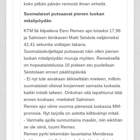
koko pitkän päivän rennosti ilman virheitä.
Suomalaiset putsaavat pienen luokan
mitalipöydän
KTM:llä kilpaileva Eero Remes ajoi toiseksi 17,96
ja Salmisen tiimikaveri Matti Seistola neljänneksi
42,41 sekuntia voittajan takana.
Suomalaiskuljettajat putsaavat näin ollen pienen
luokan mitalipöydän muruja myöten. Remeksellä
on hopeataistelussa 16 pisteen etu puolellaan
Seistolaan ennen päätöspäivää.
- Ei nyt tule ainakaan äkkiseltään mieleen, milloin
suomalaiset olisivat korjanneet samasta luokasta
kaikki mitalit talteen. Onkohan sitä tapahtunut tätä
ennen koskaan, mietiskeli Salminen.
Remes ajoi viime vuonna pienessä luokassa MM-
pronssia. Nyt tarjolla on astetta kiiltävämpi mitali.
- Varmalla ajolla sunnuntaina maaliin, niin eiköhän
se ole siinä, tuumi Remes.
Remes pyrki tekemään lauantaina Mendessa