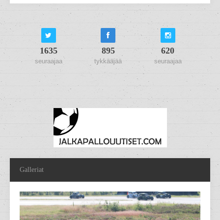
1635
895
620
seuraajaa
tykkääjää
seuraajaa
Galleriat