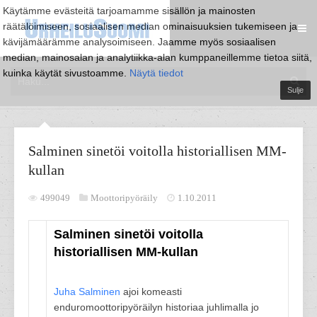
Käytämme evästeitä tarjoamamme sisällön ja mainosten
räätälöimiseen, sosiaalisen median ominaisuuksien tukemiseen ja
kävijämäärämme analysoimiseen. Jaamme myös sosiaalisen
median, mainosalan ja analytiikka-alan kumppaneillemme tietoa siitä,
kuinka käytät sivustoamme.
Näytä tiedot
Sulje
Salminen sinetöi voitolla historiallisen MM-
kullan
499049
Moottoripyöräily
1.10.2011
Salminen sinetöi voitolla
historiallisen MM-kullan
Juha Salminen
ajoi komeasti
enduromoottoripyöräilyn historiaa juhlimalla jo