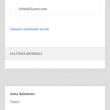
UrheiluSuomi.com
Takaisin edelliselle sivulle
JAA TÄMÄ ARTIKKELI
Juha Salminen
Tiedot