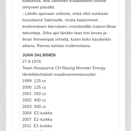
kaikkensa, että Salmisen kultakekkerit olisivat
siirtyneet päivällä.
- Lähdin ajamaan voitosta, enkä ollut suinkaan
luovuttanut Salmiselle, mutta kaatuminen
ensimmäisen kierroksen crossitestillä maksoi liikaa
sekunteja. Juha ajoi tänään taas tosi kovaa ja
ilman ihmeempiä virheitä, kuten koko kaudenkin
aikana, Remes kehaisi multimestaria.
JUHA SALMINEN
27.9.1976
Team Husqvarna CH Racing Monster Energy
Henkilökohtaiset maailmanmestaruudet:
1999: 125 cc
2000: 125 cc
2001: 250 cc
2002: 400 cc
2003: 500 cc
2004: E2-luokka
2007: E1-luokka
2011: E1-luokka