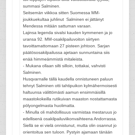
summasi Salminen.
Seitsemän viikkoa sitten Suomessa MM-
joukkuekultaa juhlinut Salminen ei jättänyt
Mendessa mitään sattuman varaan.
Lajinsa legenda sivalsi kauden kymmenen ja jo
uransa 92. MM-osakilpailuvoiton siirtyen
tavoittamattomaan 27 pisteen johtoon. Sarjan
päätösosakilpailussa ajetaan sunnuntaina siis
enää himmeämmistä mitaleista.
- Mukana ollaan silti silloin, tottakai, vahvisti
Salminen.
Husqvarnalle tällä kaudella onnistuneen paluun
tehnyt Salminen otti tahtipuikon kylmähermoisesti
haltuunsa välittömästi aamun ensimmäisillä
maastokokeilla rutikuivan maaston nostattamasta
pölyongelmasta huolimatta.
- Minulla oli mahdollisuus varmistaa mestaruus jo
edellisenä osakilpailuviikonvaihteena Andorrassa.
Siellä se ei vielä onnistunut, mutta olin osannut jo
orientoitua sen tuloon. Pystyin ajamaan tänään