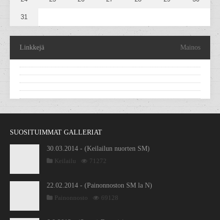
31
Linkkejä
Mainos
SUOSITUIMMAT GALLERIAT
30.03.2014 - (Keilailun nuorten SM)
Keilailu
71272
22.02.2014 - (Painonnoston SM la N)
Painonnosto
69128