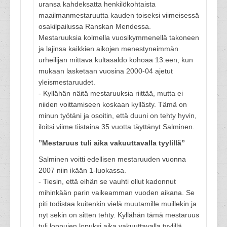
uransa kahdeksatta henkilökohtaista
maailmanmestaruutta kauden toiseksi viimeisessä
osakilpailussa Ranskan Mendessa.
Mestaruuksia kolmella vuosikymmenellä takoneen
ja lajinsa kaikkien aikojen menestyneimmän
urheilijan mittava kultasaldo kohoaa 13:een, kun
mukaan lasketaan vuosina 2000-04 ajetut
yleismestaruudet.
- Kyllähän näitä mestaruuksia riittää, mutta ei
niiden voittamiseen koskaan kyllästy. Tämä on
minun työtäni ja osoitin, että duuni on tehty hyvin,
iloitsi viime tiistaina 35 vuotta täyttänyt Salminen.
”Mestaruus tuli aika vakuuttavalla tyylillä”
Salminen voitti edellisen mestaruuden vuonna
2007 niin ikään 1-luokassa.
- Tiesin, että eihän se vauhti ollut kadonnut
mihinkään parin vaikeamman vuoden aikana. Se
piti todistaa kuitenkin vielä muutamille muillekin ja
nyt sekin on sitten tehty. Kyllähän tämä mestaruus
tuli loppujen lopuksi aika vakuuttavalla tyylillä,