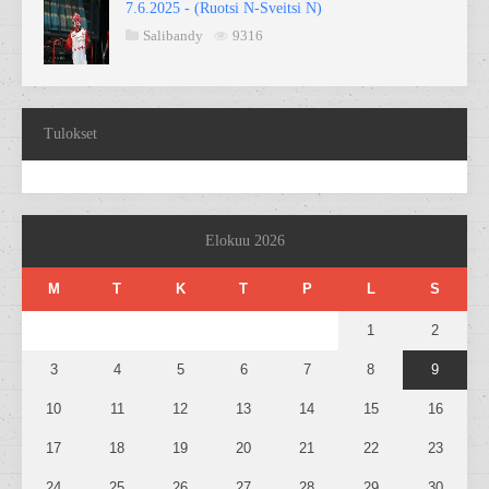
7.6.2025 - (Ruotsi N-Sveitsi N)
Salibandy
9316
Tulokset
Elokuu 2026
M
T
K
T
P
L
S
1
2
3
4
5
6
7
8
9
10
11
12
13
14
15
16
17
18
19
20
21
22
23
24
25
26
27
28
29
30