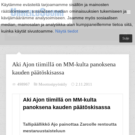
Käytämme evästeitä tarjoamamme sisällön ja mainosten
räätälöimiseen, sosiaalisen median ominaisuuksien tukemiseen ja
kävijämäärämme analysoimiseen. Jaamme myös sosiaalisen
median, mainosalan ja analytiikka-alan kumppaneillemme tietoa siitä,
kuinka käytät sivustoamme.
Näytä tiedot
Sulje
Aki Ajon tiimillä on MM-kulta panoksena
kauden päätöskisassa
498967
Moottoripyöräily
2.11.2011
Aki Ajon tiimillä on MM-kulta
panoksena kauden päätöskisassa
Tallipäällikkö Ajo painottaa Zarcolle rentoutta
mestaruustaisteluun