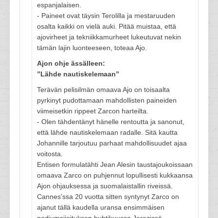
espanjalaisen.
- Paineet ovat täysin Terolilla ja mestaruuden
osalta kaikki on vielä auki. Pitää muistaa, että
ajovirheet ja tekniikkamurheet lukeutuvat nekin
tämän lajin luonteeseen, toteaa Ajo.
Ajon ohje ässälleen:
”Lähde nautiskelemaan”
Terävän pelisilmän omaava Ajo on toisaalta
pyrkinyt pudottamaan mahdollisten paineiden
viimeisetkin rippeet Zarcon harteilta.
- Olen tähdentänyt hänelle rentoutta ja sanonut,
että lähde nautiskelemaan radalle. Sitä kautta
Johannille tarjoutuu parhaat mahdollisuudet ajaa
voitosta.
Entisen formulatähti Jean Alesin taustajoukoissaan
omaava Zarco on puhjennut lopullisesti kukkaansa
Ajon ohjauksessa ja suomalaistallin riveissä.
Cannes’ssa 20 vuotta sitten syntynyt Zarco on
ajanut tällä kaudella uransa ensimmäisen