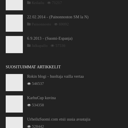
Keilailu
71217
22.02.2014 - (Painonnoston SM la N)
Painonnosto
69092
6.9.2013 - (Suomi-Espanja)
Jalkapallo
57536
SUOSITUIMMAT ARTIKKELIT
Rokin blogi - huoltaja vailla vertaa
546537
KarhuCup kuvina
534358
UrheiluSuomi.com etsii uusia avustajia
528442