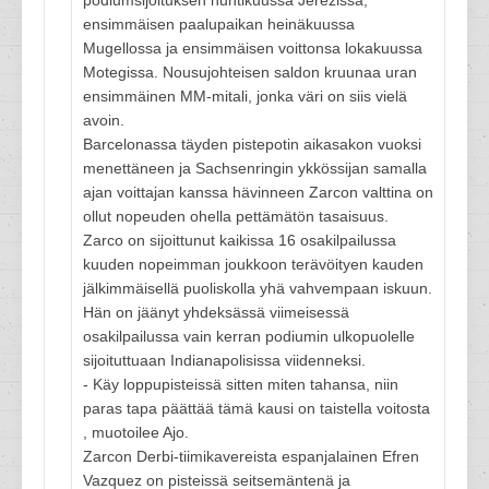
podiumsijoituksen huhtikuussa Jerezissä,
ensimmäisen paalupaikan heinäkuussa
Mugellossa ja ensimmäisen voittonsa lokakuussa
Motegissa. Nousujohteisen saldon kruunaa uran
ensimmäinen MM-mitali, jonka väri on siis vielä
avoin.
Barcelonassa täyden pistepotin aikasakon vuoksi
menettäneen ja Sachsenringin ykkössijan samalla
ajan voittajan kanssa hävinneen Zarcon valttina on
ollut nopeuden ohella pettämätön tasaisuus.
Zarco on sijoittunut kaikissa 16 osakilpailussa
kuuden nopeimman joukkoon terävöityen kauden
jälkimmäisellä puoliskolla yhä vahvempaan iskuun.
Hän on jäänyt yhdeksässä viimeisessä
osakilpailussa vain kerran podiumin ulkopuolelle
sijoituttuaan Indianapolisissa viidenneksi.
- Käy loppupisteissä sitten miten tahansa, niin
paras tapa päättää tämä kausi on taistella voitosta
, muotoilee Ajo.
Zarcon Derbi-tiimikavereista espanjalainen Efren
Vazquez on pisteissä seitsemäntenä ja