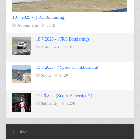
19.7.2025 - (FRC Botniaring)
Autourheilu
8719
18.7.2025 - (FRC Botniaring)
Autourheilu
8150
15.6.2025 - (Yyteri rannikkosoutu)
Soutu
9620
7.6.2025 - (Ruotsi N-Sveitsi N)
Salibandy
9259
Tulokset