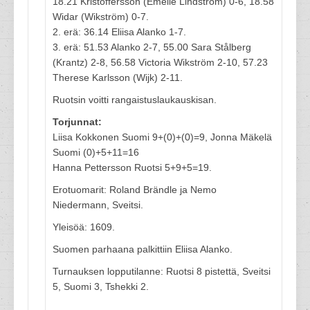
18.21 Kristoffersson (Emelie Lindström) 0-6, 18.58
Widar (Wikström) 0-7.
2. erä: 36.14 Eliisa Alanko 1-7.
3. erä: 51.53 Alanko 2-7, 55.00 Sara Stålberg
(Krantz) 2-8, 56.58 Victoria Wikström 2-10, 57.23
Therese Karlsson (Wijk) 2-11.
Ruotsin voitti rangaistuslaukauskisan.
Torjunnat:
Liisa Kokkonen Suomi 9+(0)+(0)=9, Jonna Mäkelä
Suomi (0)+5+11=16
Hanna Pettersson Ruotsi 5+9+5=19.
Erotuomarit: Roland Brändle ja Nemo
Niedermann, Sveitsi.
Yleisöä: 1609.
Suomen parhaana palkittiin Eliisa Alanko.
Turnauksen lopputilanne: Ruotsi 8 pistettä, Sveitsi
5, Suomi 3, Tshekki 2.