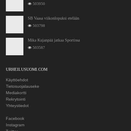
503950
SB Vaasa viikonlopuksi etelään
503798
Mika Kujanpää jatkaa Sportissa
503587
URHEILUSUOMI.COM
Käyttöehdot
Tietosuojalauseke
Mediakortti
Rekrytointi
Yhteystiedot
Facebook
Instagram