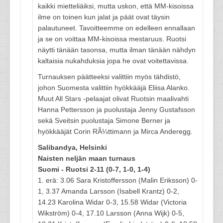
kaikki mietteliäiksi, mutta uskon, että MM-kisoissa
ilme on toinen kun jalat ja päät ovat täysin
palautuneet. Tavoitteemme on edelleen ennallaan
ja se on voittaa MM-kisoissa mestaruus. Ruotsi
näytti tänään tasonsa, mutta ilman tänään nähdyn
kaltaisia nukahduksia jopa he ovat voitettavissa.
Turnauksen päätteeksi valittiin myös tähdistö,
johon Suomesta valittiin hyökkääjä Eliisa Alanko.
Muut All Stars -pelaajat olivat Ruotsin maalivahti
Hanna Pettersson ja puolustaja Jenny Gustafsson
sekä Sveitsin puolustaja Simone Berner ja
hyökkääjät Corin RÃ¼ttimann ja Mirca Anderegg.
Salibandya, Helsinki
Naisten neljän maan turnaus
Suomi - Ruotsi 2-11 (0-7, 1-0, 1-4)
1. erä: 3.06 Sara Kristoffersson (Malin Eriksson) 0-
1, 3.37 Amanda Larsson (Isabell Krantz) 0-2,
14.23 Karolina Widar 0-3, 15.58 Widar (Victoria
Wikström) 0-4, 17.10 Larsson (Anna Wijk) 0-5,