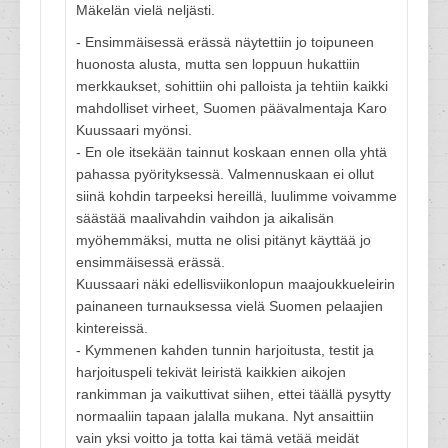
Mäkelän vielä neljästi.
- Ensimmäisessä erässä näytettiin jo toipuneen
huonosta alusta, mutta sen loppuun hukattiin
merkkaukset, sohittiin ohi palloista ja tehtiin kaikki
mahdolliset virheet, Suomen päävalmentaja Karo
Kuussaari myönsi.
- En ole itsekään tainnut koskaan ennen olla yhtä
pahassa pyörityksessä. Valmennuskaan ei ollut
siinä kohdin tarpeeksi hereillä, luulimme voivamme
säästää maalivahdin vaihdon ja aikalisän
myöhemmäksi, mutta ne olisi pitänyt käyttää jo
ensimmäisessä erässä.
Kuussaari näki edellisviikonlopun maajoukkueleirin
painaneen turnauksessa vielä Suomen pelaajien
kintereissä.
- Kymmenen kahden tunnin harjoitusta, testit ja
harjoituspeli tekivät leiristä kaikkien aikojen
rankimman ja vaikuttivat siihen, ettei täällä pysytty
normaaliin tapaan jalalla mukana. Nyt ansaittiin
vain yksi voitto ja totta kai tämä vetää meidät