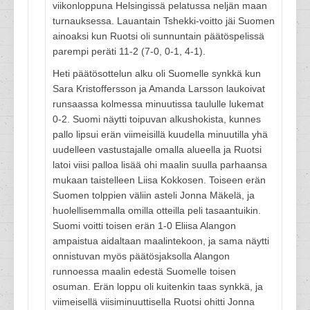
viikonloppuna Helsingissä pelatussa neljän maan
turnauksessa. Lauantain Tshekki-voitto jäi Suomen
ainoaksi kun Ruotsi oli sunnuntain päätöspelissä
parempi peräti 11-2 (7-0, 0-1, 4-1).
Heti päätösottelun alku oli Suomelle synkkä kun
Sara Kristoffersson ja Amanda Larsson laukoivat
runsaassa kolmessa minuutissa taululle lukemat
0-2. Suomi näytti toipuvan alkushokista, kunnes
pallo lipsui erän viimeisillä kuudella minuutilla yhä
uudelleen vastustajalle omalla alueella ja Ruotsi
latoi viisi palloa lisää ohi maalin suulla parhaansa
mukaan taistelleen Liisa Kokkosen. Toiseen erän
Suomen tolppien väliin asteli Jonna Mäkelä, ja
huolellisemmalla omilla otteilla peli tasaantuikin.
Suomi voitti toisen erän 1-0 Eliisa Alangon
ampaistua aidaltaan maalintekoon, ja sama näytti
onnistuvan myös päätösjaksolla Alangon
runnoessa maalin edestä Suomelle toisen
osuman. Erän loppu oli kuitenkin taas synkkä, ja
viimeisellä viisiminuuttisella Ruotsi ohitti Jonna