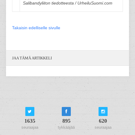
Salibandyliiton tiedotteesta / UrheiluSuomi.com
Takaisin edelliselle sivulle
JAA TÄMÄ ARTIKKELI
1635
895
620
seuraajaa
tykkääjää
seuraajaa