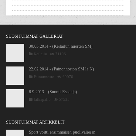
SUOSITUIMMAT GALLERIAT
30.03.2014 - (Keilailun nuorten SM)
Keilailu
71196
22.02.2014 - (Painonnoston SM la N)
Painonnosto
69070
6.9.2013 - (Suomi-Espanja)
Jalkapallo
57525
SUOSITUIMMAT ARTIKKELIT
Sport voitti ensimmäisen puolivälierän