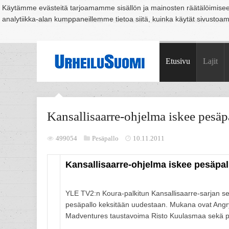
Käytämme evästeitä tarjoamamme sisällön ja mainosten räätälöimise
analytiikka-alan kumppaneillemme tietoa siitä, kuinka käytät sivusto
Suomi
Espoo
Helsinki
Hämeenlinna
Joensuu
Jyväskylä
Kouvo
Etusivu
Lajit
Kansallisaarre-ohjelma iskee pesäp
499054
Pesäpallo
10.11.2011
Kansallisaarre-ohjelma iskee pesäpal
YLE TV2:n Koura-palkitun Kansallisaarre-sarjan s
pesäpallo keksitään uudestaan. Mukana ovat Angry B
Madventures taustavoima Risto Kuulasmaa sekä p