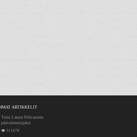
MMAT ARTIKKELIT
Tomi Lämsä Pelicansien
päävalmentajaksi
511678