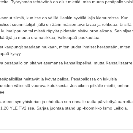
eita. Työryhmän tehtävänä on ollut miettiä, mitä muuta pesäpallo voisi
nnut silmiä, kun itse on välillä liiankin syvällä lajin kiemuroissa. Kun
iset suunnittelijat, jälki on äärimmäisen avartavaa ja rohkeaa. Ei sillä
 kulmalippu on tai missä räpylät pidetään sisävuoron aikana. Sen sijaa
akäräjiä ja muuta dramatiikkaa, Valkeapää paukauttaa.
suuret kaupungit saadaan mukaan, miten uudet ihmiset herätetään, miten
apää kysyy.
a pesäpallo on pitänyt asemansa kansallispelinä, mutta Kansallisaarre
säpalloilijat heittävät ja lyövät palloa. Pesäpallossa on lukuisia
kueiden välisestä vuorovaikutuksesta. Jos oikein pitkälle miettii, onhan
ee.
arteen syntyhistorian ja ehdottaa sen rinnalle uutta päivitettyä aarretta
21.20 YLE TV2:ssa. Sarjaa juontaa stand up -koomikko Ismo Leikola.