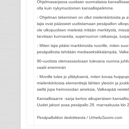
Ohjelmasarjassa uusitaan suomalaisia kansallisaart
olla kuin nykymuotoinen kansallispelimme.
- Ohjelman tekeminen on ollut mielenkiintoista ja ava
lajia ovat päässeet uudistamaan pesäpallon ulkopuol
ole ulkopuolisen mielestä mitään merkitystä, missä
tarvitaan kunnareita, supervuoron ratkaisuja, turp
- Miten lajia pitäisi markkinoida nuorille, miten 
pesäpallosta tehdään mediaseksikkäämpää, Valke
90-vuotista olemassaoloaan tulevana vuonna juhliv
vaatii enemmän
- Monille tulee jo yllätyksenä, miten kovaa huippupe
mielenkiintoisia elementtejä lähtien yleisön ja jouk
siellä jopa heimosodan aineksia, Valkeapää veistel
Kansallisaarre -sarja kertoo alkuperäisen kansallisa
Uudet jaksot avaa pesäpallo 28. marraskuuta klo 
Pesäpalloliiton tiedotteesta / UrheiluSuomi.com