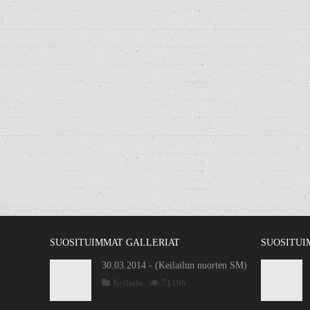
SUOSITUIMMAT GALLERIAT
SUOSITUI
30.03.2014 - (Keilailun nuorten SM)
Keilailu
71196