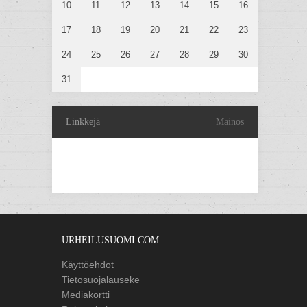
10
11
12
13
14
15
16
17
18
19
20
21
22
23
24
25
26
27
28
29
30
31
Linkkejä
Mainos
URHEILUSUOMI.COM
Käyttöehdot
Tietosuojalauseke
Mediakortti