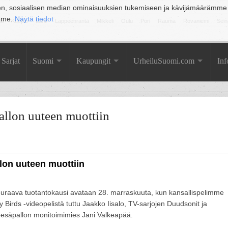
en, sosiaalisen median ominaisuuksien tukemiseen ja kävijämäärämme
amme.
Näytä tiedot
la
Kuopio
Lahti
Lappeenranta
Mikkeli
Oulu
Pori
Rauma
Rovaniemi
Sein
Sarjat
Suomi
Kaupungit
UrheiluSuomi.com
Inf
allon uuteen muottiin
lon uuteen muottiin
euraava tuotantokausi avataan 28. marraskuuta, kun kansallispelimme
irds -videopelistä tuttu Jaakko Iisalo, TV-sarjojen Duudsonit ja
esäpallon monitoimimies Jani Valkeapää.