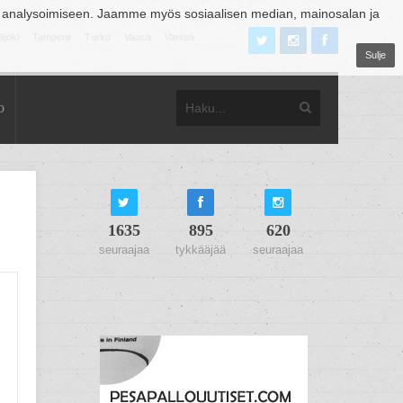
 analysoimiseen. Jaamme myös sosiaalisen median, mainosalan ja
äjoki
Tampere
Turku
Vaasa
Vantaa
Sulje
o
1635
895
620
seuraajaa
tykkääjää
seuraajaa