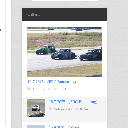
Galleriat
n
19.7.2025 - (FRC Botniaring)
Autourheilu
8721
.
18.7.2025 - (FRC Botniaring)
Autourheilu
8154
15.6.2025 - (Yyteri