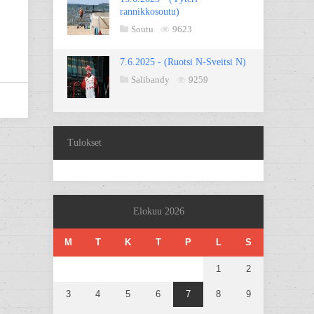
rannikkosoutu)
Soutu
9623
7.6.2025 - (Ruotsi N-Sveitsi N)
Salibandy
9259
Tulokset
Elokuu 2026
M
T
K
T
P
L
S
1
2
3
4
5
6
7
8
9