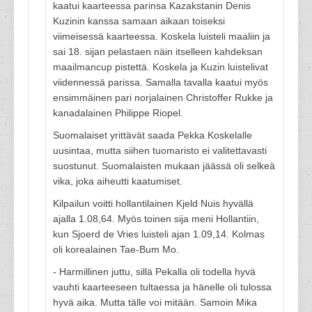
kaatui kaarteessa parinsa Kazakstanin Denis
Kuzinin kanssa samaan aikaan toiseksi
viimeisessä kaarteessa. Koskela luisteli maaliin ja
sai 18. sijan pelastaen näin itselleen kahdeksan
maailmancup ­pistettä. Koskela ja Kuzin luistelivat
viidennessä parissa. Samalla tavalla kaatui myös
ensimmäinen pari norjalainen Christoffer Rukke ja
kanadalainen Philippe Riopel.
Suomalaiset yrittävät saada Pekka Koskelalle
uusintaa, mutta siihen tuomaristo ei valitettavasti
suostunut. Suomalaisten mukaan jäässä oli selkeä
vika, joka aiheutti kaatumiset.
Kilpailun voitti hollantilainen Kjeld Nuis hyvällä
ajalla 1.08,64. Myös toinen sija meni Hollantiin,
kun Sjoerd de Vries luisteli ajan 1.09,14. Kolmas
oli korealainen Tae-Bum Mo.
- Harmillinen juttu, sillä Pekalla oli todella hyvä
vauhti kaarteeseen tultaessa ja hänelle oli tulossa
hyvä aika. Mutta tälle voi mitään. Samoin Mika