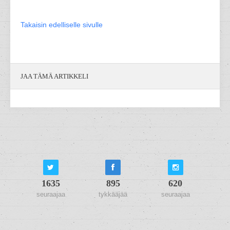
Takaisin edelliselle sivulle
JAA TÄMÄ ARTIKKELI
1635
895
620
seuraajaa
tykkääjää
seuraajaa