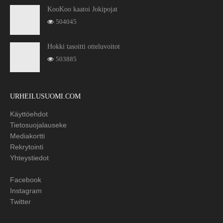
KooKoo kaatoi Jokipojat
504045
Hokki tasoitti otteluvoitot
503885
URHEILUSUOMI.COM
Käyttöehdot
Tietosuojalauseke
Mediakortti
Rekrytointi
Yhteystiedot
Facebook
Instagram
Twitter