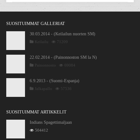
SUOSITUIMMAT GALLERIAT
30.03.2014 - (Keilailun nuorten SM)
Keilailu
71209
22.02.2014 - (Painonnoston SM la N)
Painonnosto
69084
6.9.2013 - (Suomi-Espanja)
Jalkapallo
57536
SUOSITUIMMAT ARTIKKELIT
Indians Spagettimaljaan
504412