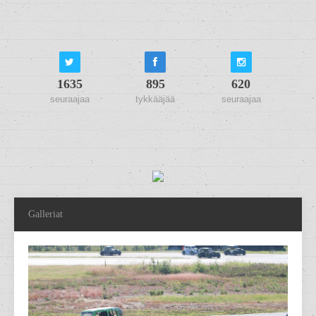
1635
895
620
seuraajaa
tykkääjää
seuraajaa
Galleriat