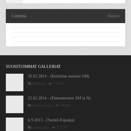
Linkkejä
Mainos
SUOSITUIMMAT GALLERIAT
30.03.2014 - (Keilailun nuorten SM)
Keilailu
71209
22.02.2014 - (Painonnoston SM la N)
Painonnosto
69084
6.9.2013 - (Suomi-Espanja)
Jalkapallo
57536