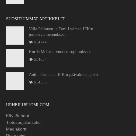
SUOSITUIMMAT ARTIKKELIT
Ville Peltonen ja Toni Lydman IFK:n
juniorivalmennukseen
514744
Kurtis McLean vuoden sopimukseen
514654
Antti Törmänen IFK:n päävalmentajaksi
514555
URHEILUSUOMI.COM
Käyttöehdot
Tietosuojalauseke
Mediakortti
Rekrytointi