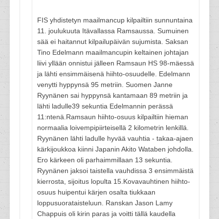
FIS yhdistetyn maailmancup kilpailtiin sunnuntaina
11. joulukuuta Itävallassa Ramsaussa. Sumuinen
sää ei haitannut kilpailupäivän sujumista. Saksan
Tino Edelmann maailmancupin keltainen johtajan
liivi yllään onnistui jälleen Ramsaun HS 98-mäessä
ja lähti ensimmäisenä hiihto-osuudelle. Edelmann
venytti hyppynsä 95 metriin. Suomen Janne
Ryynänen sai hyppynsä kantamaan 89 metriin ja
lähti ladulle39 sekuntia Edelmannin perässä
11:ntenä.Ramsaun hiihto-osuus kilpailtiin hieman
normaalia loivempipiirteisellä 2 kilometrin lenkillä.
Ryynänen lähti ladulle hyvää vauhtia - takaa-ajaen
kärkijoukkoa kiinni Japanin Akito Wataben johdolla.
Ero kärkeen oli parhaimmillaan 13 sekuntia.
Ryynänen jaksoi taistella vauhdissa 3 ensimmäistä
kierrosta, sijoitus lopulta 15.Kovavauhtinen hiihto-
osuus huipentui kärjen osalta tiukkaan
loppusuorataisteluun. Ranskan Jason Lamy
Chappuis oli kirin paras ja voitti tällä kaudella