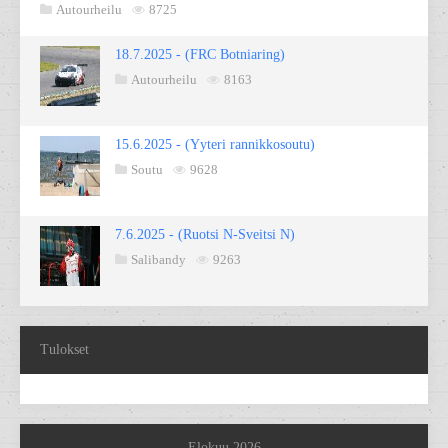
Autourheilu
8725
18.7.2025 - (FRC Botniaring)
Autourheilu
8163
15.6.2025 - (Yyteri rannikkosoutu)
Soutu
9628
7.6.2025 - (Ruotsi N-Sveitsi N)
Salibandy
9263
Tulokset
Elokuu 2026