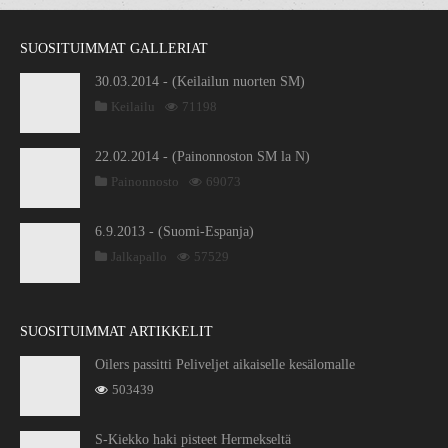
SUOSITUIMMAT GALLERIAT
30.03.2014 - (Keilailun nuorten SM)
Keilailu
71198
22.02.2014 - (Painonnoston SM la N)
Painonnosto
69073
6.9.2013 - (Suomi-Espanja)
Jalkapallo
57529
SUOSITUIMMAT ARTIKKELIT
Oilers passitti Peliveljet aikaiselle kesälomalle
503439
S-Kiekko haki pisteet Hermekseltä