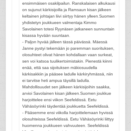
ensimmäisen osakilpailun. Ranskalaisen alkukausi
on sujunut kärkisijoilla ja Ramsaun kisan jälkeen
keltainen johtajan liivi siirtyy hänen ylleen.Suomen
yhdistetyn joukkueen valmentaja Kimmo
Savolainen totesi Ryynäsen jatkaneen sunnuntain
kisassa hyvään suuntaan.
- Paljon hyvää jälleen tässä päivässä. Mäessä
Janne pystyi tekemään jo paremman suorituksen,
olosuhteet olivat hänen kohdallaan vaan surkeat,
sen voi katsoa tuulikertoimistakin. Pienestä kiinni
enää, että saa sijoituksen mäkiosuudella
kärkisakkiin ja pääsee ladulle kärkiryhmässä, niin
ei tarvitse heti ampua täysillä ladulla.
Mahdollisuudet sen jälkeen kärkisijoihin saakka,
arvioi Savolainen kisan jälkeen.Suomen joukkue
harjoittelee ensi viikon Seefeldissä. Eetu
Vähäsöyrinki täydentää joukkuetta Seefeldissä.
- Pääsemme ensi viikolla harjoittelemaan hyvissä
olosuhteissa Seefeldissä. Eetu Vähäsöyrinki liittyy
huomenna joukkueen vahvuuteen. Seefeldissä