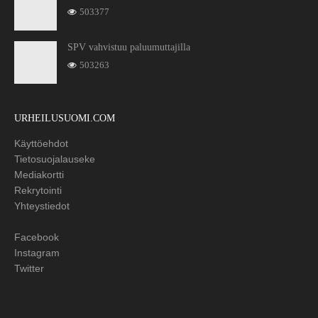
503377
SPV vahvistuu paluumuttajilla
503263
URHEILUSUOMI.COM
Käyttöehdot
Tietosuojalauseke
Mediakortti
Rekrytointi
Yhteystiedot
Facebook
Instagram
Twitter