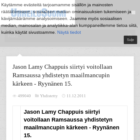
Käytämme evästeitä tarjoamamme sisällön ja mainosten
räätälöimiseen, sosiaalisen median ominaisuuksien tukemiseen ja
kävijämäärämme analysoimiseen. Jaamme myös sosiaalisen
median, mainosalan ja analytiikka-alan kumppaneillemme tietoa siitä,
kuinka käytät sivustoamme.
Näytä tiedot
Sulje
Jason Lamy Chappuis siirtyi voitollaan
Ramsaussa yhdistetyn maailmancupin
kärkeen - Ryynänen 15.
499040
Yhdistetty
11.12.2011
Jason Lamy Chappuis siirtyi
voitollaan Ramsaussa yhdistetyn
maailmancupin kärkeen - Ryynänen
15.