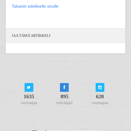
Takaisin edelliselle sivulle
JAA TÄMÄ ARTIKKELI
1635
895
620
seuraajaa
tykkääjää
seuraajaa