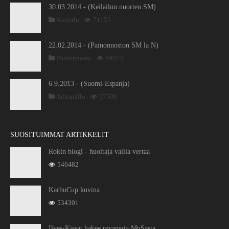
30.03.2014 - (Keilailun nuorten SM)
Keilailu
71155
22.02.2014 - (Painonnoston SM la N)
Painonnosto
69023
6.9.2013 - (Suomi-Espanja)
Jalkapallo
57506
SUOSITUIMMAT ARTIKKELIT
Rokin blogi - huoltaja vailla vertaa
546482
KarhuCup kuvina
534301
Ilves-Kissat hakee revanssia MuSasta