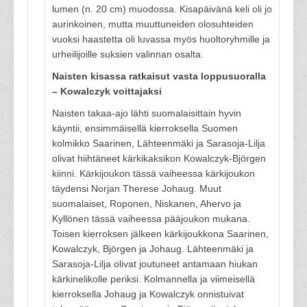
lumen (n. 20 cm) muodossa. Kisapäivänä keli oli jo
aurinkoinen, mutta muuttuneiden olosuhteiden
vuoksi haastetta oli luvassa myös huoltoryhmille ja
urheilijoille suksien valinnan osalta.
Naisten kisassa ratkaisut vasta loppusuoralla
– Kowalczyk voittajaksi
Naisten takaa-ajo lähti suomalaisittain hyvin
käyntii, ensimmäisellä kierroksella Suomen
kolmikko Saarinen, Lähteenmäki ja Sarasoja-Lilja
olivat hiihtäneet kärkikaksikon Kowalczyk-Björgen
kiinni. Kärkijoukon tässä vaiheessa kärkijoukon
täydensi Norjan Therese Johaug. Muut
suomalaiset, Roponen, Niskanen, Ahervo ja
Kyllönen tässä vaiheessa pääjoukon mukana.
Toisen kierroksen jälkeen kärkijoukkona Saarinen,
Kowalczyk, Björgen ja Johaug. Lähteenmäki ja
Sarasoja-Lilja olivat joutuneet antamaan hiukan
kärkinelikolle periksi. Kolmannella ja viimeisellä
kierroksella Johaug ja Kowalczyk onnistuivat