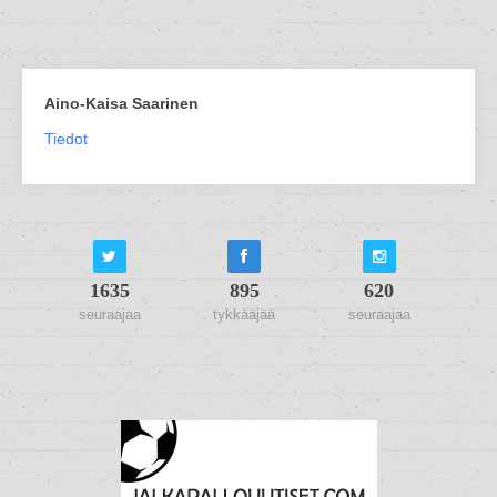
Aino-Kaisa Saarinen
Tiedot
1635
895
620
seuraajaa
tykkääjää
seuraajaa