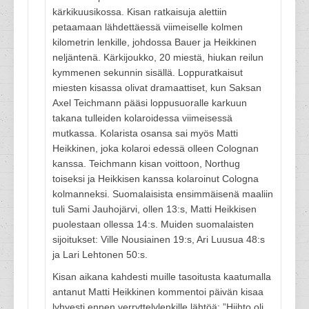
kärkikuusikossa. Kisan ratkaisuja alettiin
petaamaan lähdettäessä viimeiselle kolmen
kilometrin lenkille, johdossa Bauer ja Heikkinen
neljäntenä. Kärkijoukko, 20 miestä, hiukan reilun
kymmenen sekunnin sisällä. Loppuratkaisut
miesten kisassa olivat dramaattiset, kun Saksan
Axel Teichmann pääsi loppusuoralle karkuun
takana tulleiden kolaroidessa viimeisessä
mutkassa. Kolarista osansa sai myös Matti
Heikkinen, joka kolaroi edessä olleen Colognan
kanssa. Teichmann kisan voittoon, Northug
toiseksi ja Heikkisen kanssa kolaroinut Cologna
kolmanneksi. Suomalaisista ensimmäisenä maaliin
tuli Sami Jauhojärvi, ollen 13:s, Matti Heikkisen
puolestaan ollessa 14:s. Muiden suomalaisten
sijoitukset: Ville Nousiainen 19:s, Ari Luusua 48:s
ja Lari Lehtonen 50:s.
Kisan aikana kahdesti muille tasoitusta kaatumalla
antanut Matti Heikkinen kommentoi päivän kisaa
lyhyesti ennen verryttelylenkille lähtöä: ”Hiihto oli