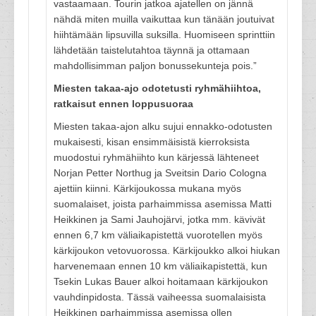
vastaamaan. Tourin jatkoa ajatellen on jännä
nähdä miten muilla vaikuttaa kun tänään joutuivat
hiihtämään lipsuvilla suksilla. Huomiseen sprinttiin
lähdetään taistelutahtoa täynnä ja ottamaan
mahdollisimman paljon bonussekunteja pois.”
Miesten takaa-ajo odotetusti ryhmähiihtoa,
ratkaisut ennen loppusuoraa
Miesten takaa-ajon alku sujui ennakko-odotusten
mukaisesti, kisan ensimmäisistä kierroksista
muodostui ryhmähiihto kun kärjessä lähteneet
Norjan Petter Northug ja Sveitsin Dario Cologna
ajettiin kiinni. Kärkijoukossa mukana myös
suomalaiset, joista parhaimmissa asemissa Matti
Heikkinen ja Sami Jauhojärvi, jotka mm. kävivät
ennen 6,7 km väliaikapistettä vuorotellen myös
kärkijoukon vetovuorossa. Kärkijoukko alkoi hiukan
harvenemaan ennen 10 km väliaikapistettä, kun
Tsekin Lukas Bauer alkoi hoitamaan kärkijoukon
vauhdinpidosta. Tässä vaiheessa suomalaisista
Heikkinen parhaimmissa asemissa ollen