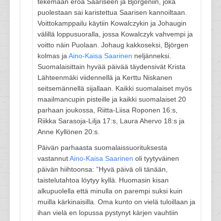
tekemään eroa Saariseen ja Björgeniin, joka
puolestaan sai karistettua Saarisen kannoiltaan.
Voittokamppailu käytiin Kowalczykin ja Johaugin
välillä loppusuoralla, jossa Kowalczyk vahvempi ja
voitto näin Puolaan. Johaug kakkoseksi, Björgen
kolmas ja
Aino-Kaisa Saarinen
neljänneksi.
Suomalaisittain hyvää päivää täydensivät Krista
Lähteenmäki viidennellä ja Kerttu Niskanen
seitsemännellä sijallaan. Kaikki suomalaiset myös
maailmancupin pisteille ja kaikki suomalaiset 20
parhaan joukossa, Riitta-Liisa Roponen 16:s,
Riikka Sarasoja-Lilja 17:s, Laura Ahervo 18:s ja
Anne Kyllönen 20:s.
Päivän parhaasta suomalaissuorituksesta
vastannut
Aino-Kaisa Saarinen
oli tyytyväinen
päivän hiihtoonsa: ”Hyvä päivä oli tänään,
taistelutahtoa löytyy kyllä. Huomasin kisan
alkupuolella että minulla on parempi suksi kuin
muilla kärkinaisilla. Oma kunto on vielä tuloillaan ja
ihan vielä en lopussa pystynyt kärjen vauhtiin