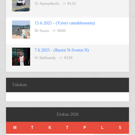
Autourheilu
8133
15.6.2025 - (Yyteri rannikkosoutu)
Soutu
9600
7.6.2025 - (Ruotsi N-Sveitsi N)
Salibandy
9236
Tulokset
Elokuu 2026
M
T
K
T
P
L
S