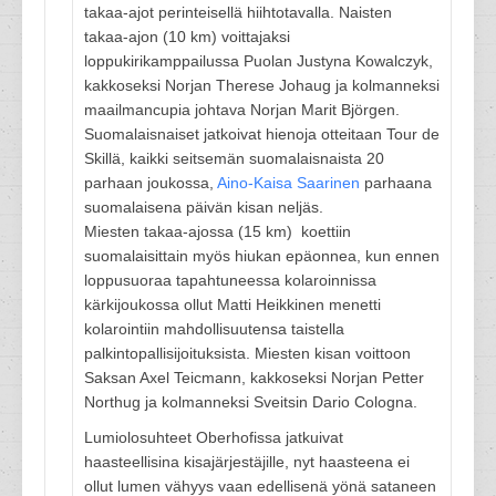
takaa-ajot perinteisellä hiihtotavalla. Naisten
takaa-ajon (10 km) voittajaksi
loppukirikamppailussa Puolan Justyna Kowalczyk,
kakkoseksi Norjan Therese Johaug ja kolmanneksi
maailmancupia johtava Norjan Marit Björgen.
Suomalaisnaiset jatkoivat hienoja otteitaan Tour de
Skillä, kaikki seitsemän suomalaisnaista 20
parhaan joukossa,
Aino-Kaisa Saarinen
parhaana
suomalaisena päivän kisan neljäs.
Miesten takaa-ajossa (15 km) koettiin
suomalaisittain myös hiukan epäonnea, kun ennen
loppusuoraa tapahtuneessa kolaroinnissa
kärkijoukossa ollut Matti Heikkinen menetti
kolarointiin mahdollisuutensa taistella
palkintopallisijoituksista. Miesten kisan voittoon
Saksan Axel Teicmann, kakkoseksi Norjan Petter
Northug ja kolmanneksi Sveitsin Dario Cologna.
Lumiolosuhteet Oberhofissa jatkuivat
haasteellisina kisajärjestäjille, nyt haasteena ei
ollut lumen vähyys vaan edellisenä yönä sataneen