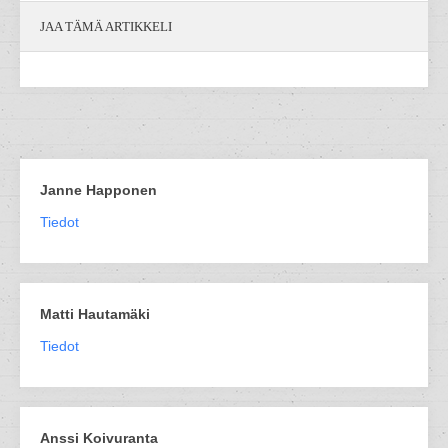
JAA TÄMÄ ARTIKKELI
Janne Happonen
Tiedot
Matti Hautamäki
Tiedot
Anssi Koivuranta