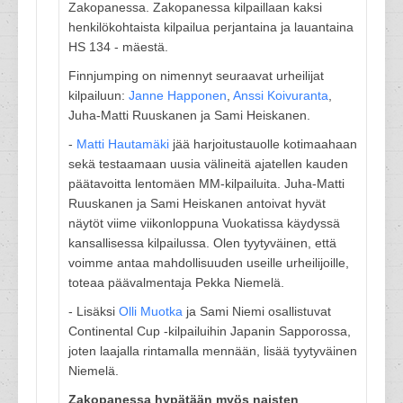
Zakopanessa. Zakopanessa kilpaillaan kaksi
henkilökohtaista kilpailua perjantaina ja lauantaina
HS 134 - mäestä.
Finnjumping on nimennyt seuraavat urheilijat
kilpailuun:
Janne Happonen
,
Anssi Koivuranta
,
Juha-Matti Ruuskanen ja Sami Heiskanen.
-
Matti Hautamäki
jää harjoitustauolle kotimaahaan
sekä testaamaan uusia välineitä ajatellen kauden
päätavoitta lentomäen MM-kilpailuita. Juha-Matti
Ruuskanen ja Sami Heiskanen antoivat hyvät
näytöt viime viikonloppuna Vuokatissa käydyssä
kansallisessa kilpailussa. Olen tyytyväinen, että
voimme antaa mahdollisuuden useille urheilijoille,
toteaa päävalmentaja Pekka Niemelä.
- Lisäksi
Olli Muotka
ja Sami Niemi osallistuvat
Continental Cup -kilpailuihin Japanin Sapporossa,
joten laajalla rintamalla mennään, lisää tyytyväinen
Niemelä.
Zakopanessa hypätään myös naisten