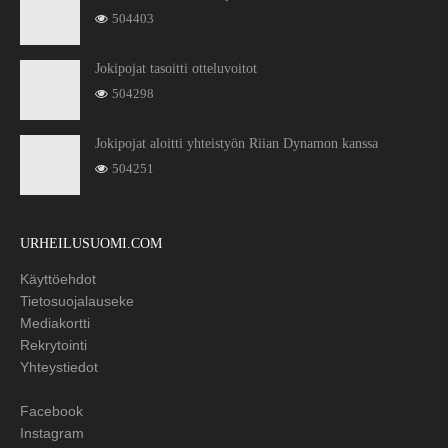
504403
Jokipojat tasoitti otteluvoitot
504298
Jokipojat aloitti yhteistyön Riian Dynamon kanssa
504251
URHEILUSUOMI.COM
Käyttöehdot
Tietosuojalauseke
Mediakortti
Rekrytointi
Yhteystiedot
Facebook
Instagram