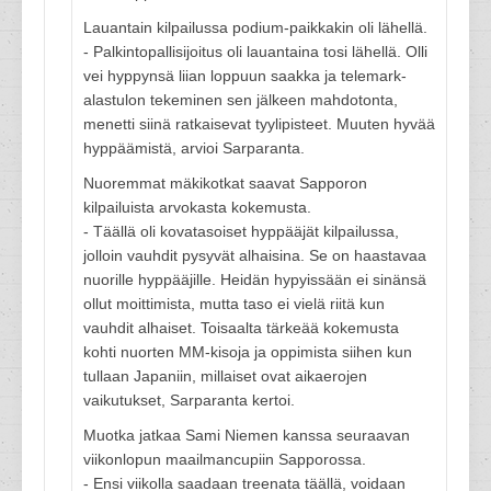
Lauantain kilpailussa podium-paikkakin oli lähellä.
- Palkintopallisijoitus oli lauantaina tosi lähellä. Olli
vei hyppynsä liian loppuun saakka ja telemark-
alastulon tekeminen sen jälkeen mahdotonta,
menetti siinä ratkaisevat tyylipisteet. Muuten hyvää
hyppäämistä, arvioi Sarparanta.
Nuoremmat mäkikotkat saavat Sapporon
kilpailuista arvokasta kokemusta.
- Täällä oli kovatasoiset hyppääjät kilpailussa,
jolloin vauhdit pysyvät alhaisina. Se on haastavaa
nuorille hyppääjille. Heidän hypyissään ei sinänsä
ollut moittimista, mutta taso ei vielä riitä kun
vauhdit alhaiset. Toisaalta tärkeää kokemusta
kohti nuorten MM-kisoja ja oppimista siihen kun
tullaan Japaniin, millaiset ovat aikaerojen
vaikutukset, Sarparanta kertoi.
Muotka jatkaa Sami Niemen kanssa seuraavan
viikonlopun maailmancupiin Sapporossa.
- Ensi viikolla saadaan treenata täällä, voidaan