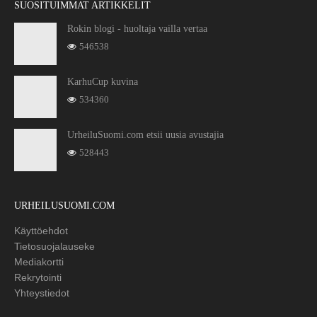
SUOSITUIMMAT ARTIKKELIT
Rokin blogi - huoltaja vailla vertaa
546538
KarhuCup kuvina
534360
UrheiluSuomi.com etsii uusia avustajia
528443
URHEILUSUOMI.COM
Käyttöehdot
Tietosuojalauseke
Mediakortti
Rekrytointi
Yhteystiedot