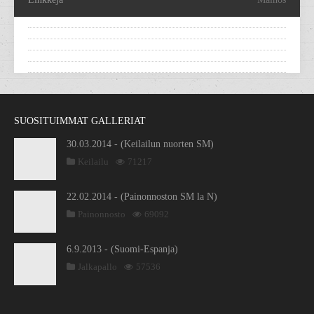
SUOSITUIMMAT GALLERIAT
30.03.2014 - (Keilailun nuorten SM)
Keilailu
71217
22.02.2014 - (Painonnoston SM la N)
Painonnosto
69092
6.9.2013 - (Suomi-Espanja)
Jalkapallo
57536