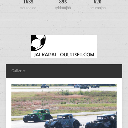
1635
895
620
seuraajaa
tykkääjää
seuraajaa
Galleriat