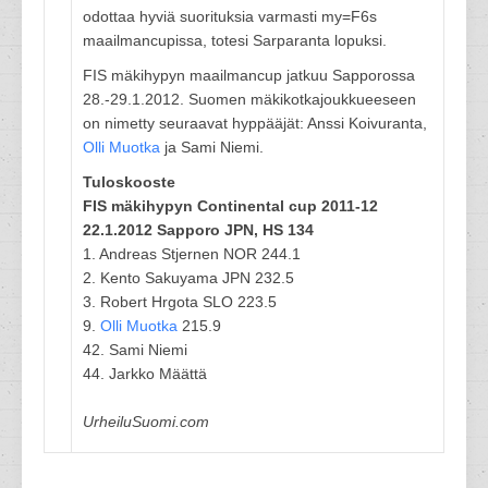
odottaa hyviä suorituksia varmasti my=F6s
maailmancupissa, totesi Sarparanta lopuksi.
FIS mäkihypyn maailmancup jatkuu Sapporossa
28.-29.1.2012. Suomen mäkikotkajoukkueeseen
on nimetty seuraavat hyppääjät: Anssi Koivuranta,
Olli Muotka
ja Sami Niemi.
Tuloskooste
FIS mäkihypyn Continental cup 2011-12
22.1.2012 Sapporo JPN, HS 134
1. Andreas Stjernen NOR 244.1
2. Kento Sakuyama JPN 232.5
3. Robert Hrgota SLO 223.5
9.
Olli Muotka
215.9
42. Sami Niemi
44. Jarkko Määttä
UrheiluSuomi.com