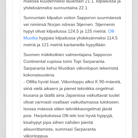
mäessä kuudenneksi lauantain 21.1. kilpailussa ja
yhdeksänneksi sunnuntaina 22.1.
Sunnuntain kilpailun voiton Sapporon suurmäessä
vei nimiinsä Norjan ndreas Stjernen. Stjernenin
hypyt olivat kilpailussa 124,5 ja 125 metriä.
Olli
Muotka
hyppäsi kilpailussa yhdeksänneksi 114,5
metriä ja 121 metriä kantaneilla hypyillään.
Suomen mäkikotkien valmentajana Sapporon
Continental cupissa toimi Topi Sarparanta.
Sarparanta kehui Muotkan viikonlopun tekemistä
kokonaisuutena.
- Ollilta hyvät kisat. Viikonloppu alkoi K 90-mäestä,
siinä vielä aikaero ja pienet tekniikka ongelmat
kiusana ja täällä aina Japanissa vaikuttavat tuulet
olivat varmasti osaltaan vaikuttamassa tulokseen.
Isossa mäessä sitten tekniikkaongelmat jäivät
pois. Harjoituksissa Olli teki tosi hyviä hyppyjä,
kisahypyt jopa siihen nähden pientä
alisuorittamista, summasi Sarparanta
viikonloppua.