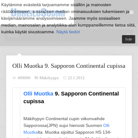
Käytämme evästeitä tarjoamamme sisällön ja mainosten
räätälöimiseen, sosiaalisen median ominaisuuksien tukemiseen ja
kävijämäärämme analysoimiseen. Jaamme myös sosiaalisen
median, mainosalan ja analytiikka-alan kumppaneillemme tietoa siitä,
kuinka käytät sivustoamme.
Näytä tiedot
Sulje
Olli Muotka 9. Sapporon Continental cupissa
499090
Mäkihyppy
22.1.2012
Olli Muotka
9. Sapporon Continental
cupissa
Mäkihypyn Continental cupin viikonvaihde
Sapporossa(JPN) sujui hienosti Suomen
Olli
Muotka
lta. Muotka sijoittui Sapporon HS 134-