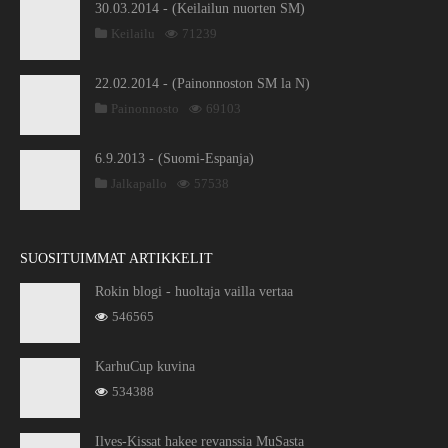
30.03.2014 - (Keilailun nuorten SM)
Keilailu
71239
22.02.2014 - (Painonnoston SM la N)
Painonnosto
69103
6.9.2013 - (Suomi-Espanja)
Jalkapallo
57538
SUOSITUIMMAT ARTIKKELIT
Rokin blogi - huoltaja vailla vertaa
546565
KarhuCup kuvina
534388
Ilves-Kissat hakee revanssia MuSasta