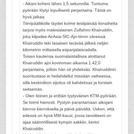
- Aikani koheni lähes 1,5 sekunnilla. Tuntuma
pyörään löytyi lopullisesti perjantaina. Tästä on
hyvä jatkaa.
Tiimipäällikölle täydet kolme testipäivää ilonaihetta
tarjosi myös malesialainen Zulfahmi Khairuddin,
joka kilpailee AirAsia-SIC-Ajo-tiimin väreissä.
Khairuddin teki tasaisen terävää jälkeä neljän
kilometrin mittaisella espanjalaisradalla.
Toisen kautensa suomalaistallissa aloittanut
Khairuddin ajoi kovimman aikansa 1.42,0
perjantaina, jolloin hän oli yhdeksäs. Khairuddinin
suoritustaso ei heilahdellut missään vaiheessa,
sillä keskiviikon sijoitus oli kahdeksas ja torstain
seitsemäs.
- Olen iloinen ja erittäin tyytyväinen KTM-pyörään.
Se toimii hienosti. Pystyin parantamaan aikojani
kierros kierrokselta ja päivä päivältä. Uskon, että
edessä on hyvä MM-kausi, jossa tavoitteeni on
ajaa säännöllisesti kympin sakkiin, kertoi
Khairuddin.