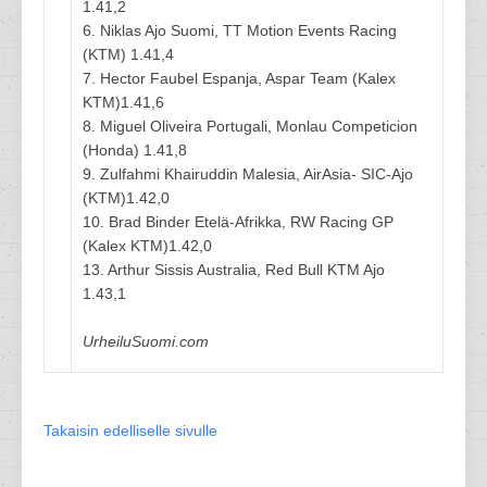
1.41,2
6. Niklas Ajo Suomi, TT Motion Events Racing
(KTM) 1.41,4
7. Hector Faubel Espanja, Aspar Team (Kalex
KTM)1.41,6
8. Miguel Oliveira Portugali, Monlau Competicion
(Honda) 1.41,8
9. Zulfahmi Khairuddin Malesia, AirAsia- SIC-Ajo
(KTM)1.42,0
10. Brad Binder Etelä-Afrikka, RW Racing GP
(Kalex KTM)1.42,0
13. Arthur Sissis Australia, Red Bull KTM Ajo
1.43,1
UrheiluSuomi.com
Takaisin edelliselle sivulle