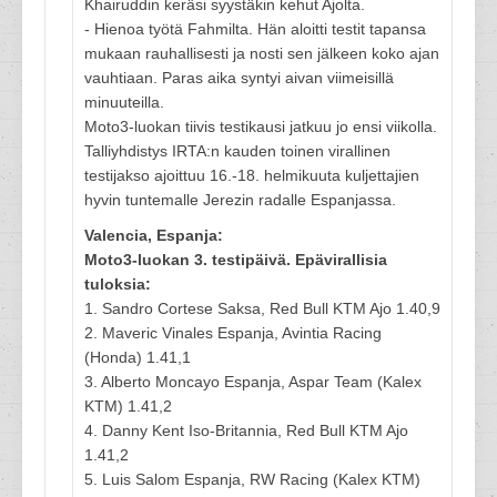
Khairuddin keräsi syystäkin kehut Ajolta.
- Hienoa työtä Fahmilta. Hän aloitti testit tapansa
mukaan rauhallisesti ja nosti sen jälkeen koko ajan
vauhtiaan. Paras aika syntyi aivan viimeisillä
minuuteilla.
Moto3-luokan tiivis testikausi jatkuu jo ensi viikolla.
Talliyhdistys IRTA:n kauden toinen virallinen
testijakso ajoittuu 16.-18. helmikuuta kuljettajien
hyvin tuntemalle Jerezin radalle Espanjassa.
Valencia, Espanja:
Moto3-luokan 3. testipäivä. Epävirallisia
tuloksia:
1. Sandro Cortese Saksa, Red Bull KTM Ajo 1.40,9
2. Maveric Vinales Espanja, Avintia Racing
(Honda) 1.41,1
3. Alberto Moncayo Espanja, Aspar Team (Kalex
KTM) 1.41,2
4. Danny Kent Iso-Britannia, Red Bull KTM Ajo
1.41,2
5. Luis Salom Espanja, RW Racing (Kalex KTM)