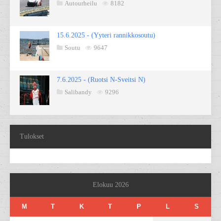
Autourheilu
8182
15.6.2025 - (Yyteri rannikkosoutu)
Soutu
9647
7.6.2025 - (Ruotsi N-Sveitsi N)
Salibandy
9296
Tulokset
Elokuu 2026
M
T
K
T
P
L
S