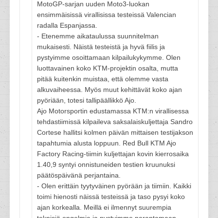
MotoGP-sarjan uuden Moto3-luokan
ensimmäisissä virallisissa testeissä Valencian
radalla Espanjassa.
- Etenemme aikataulussa suunnitelman
mukaisesti. Näistä testeistä ja hyvä fiilis ja
pystyimme osoittamaan kilpailukykymme. Olen
luottavainen koko KTM-projektin osalta, mutta
pitää kuitenkin muistaa, että olemme vasta
alkuvaiheessa. Myös muut kehittävät koko ajan
pyöriään, totesi tallipäällikkö Ajo.
Ajo Motorsportin edustamassa KTM:n virallisessa
tehdastiimissä kilpaileva saksalaiskuljettaja Sandro
Cortese hallitsi kolmen päivän mittaisen testijakson
tapahtumia alusta loppuun. Red Bull KTM Ajo
Factory Racing-tiimin kuljettajan kovin kierrosaika
1.40,9 syntyi onnistuneiden testien kruunuksi
päätöspäivänä perjantaina.
- Olen erittäin tyytyväinen pyörään ja tiimiin. Kaikki
toimi hienosti näissä testeissä ja taso pysyi koko
ajan korkealla. Meillä ei ilmennyt suurempia