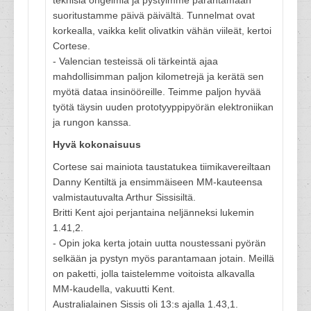
teknisiä ongelmia ja pystyimme parantamaan
suoritustamme päivä päivältä. Tunnelmat ovat
korkealla, vaikka kelit olivatkin vähän viileät, kertoi
Cortese.
- Valencian testeissä oli tärkeintä ajaa
mahdollisimman paljon kilometrejä ja kerätä sen
myötä dataa insinööreille. Teimme paljon hyvää
työtä täysin uuden prototyyppipyörän elektroniikan
ja rungon kanssa.
Hyvä kokonaisuus
Cortese sai mainiota taustatukea tiimikavereiltaan
Danny Kentiltä ja ensimmäiseen MM-kauteensa
valmistautuvalta Arthur Sissisiltä.
Britti Kent ajoi perjantaina neljänneksi lukemin
1.41,2.
- Opin joka kerta jotain uutta noustessani pyörän
selkään ja pystyn myös parantamaan jotain. Meillä
on paketti, jolla taistelemme voitoista alkavalla
MM-kaudella, vakuutti Kent.
Australialainen Sissis oli 13:s ajalla 1.43,1.