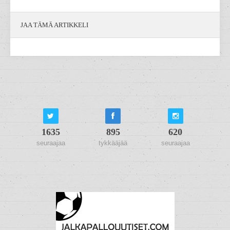
JAA TÄMÄ ARTIKKELI
1635
895
620
seuraajaa
tykkääjää
seuraajaa