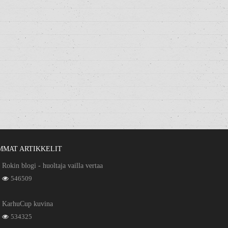
MMAT ARTIKKELIT
Rokin blogi - huoltaja vailla vertaa
546509
KarhuCup kuvina
534325