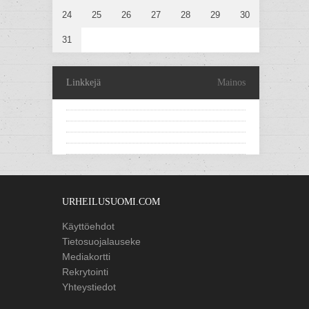
24
25
26
27
28
29
30
31
Linkkejä
Mainos
URHEILUSUOMI.COM
Käyttöehdot
Tietosuojalauseke
Mediakortti
Rekrytointi
Yhteystiedot