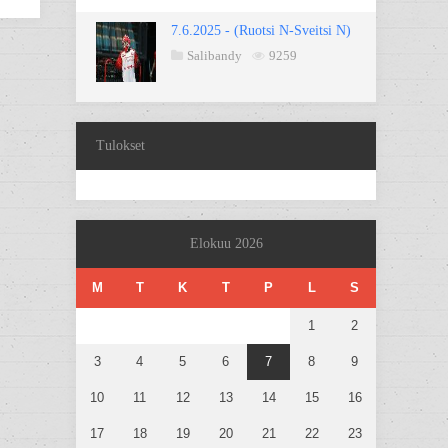
7.6.2025 - (Ruotsi N-Sveitsi N)
Salibandy
9259
Tulokset
Elokuu 2026
M
T
K
T
P
L
S
1
2
3
4
5
6
7
8
9
10
11
12
13
14
15
16
17
18
19
20
21
22
23