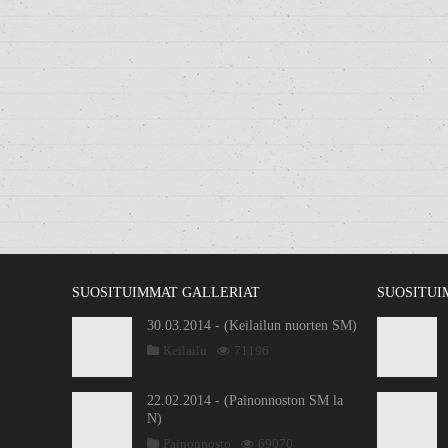
SUOSITUIMMAT GALLERIAT
SUOSITUI
30.03.2014 - (Keilailun nuorten SM)
Keilailu
71196
22.02.2014 - (Painonnoston SM la
N)
Painonnosto
69070