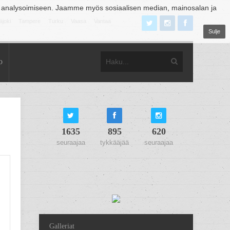
 analysoimiseen. Jaamme myös sosiaalisen median, mainosalan ja
äjoki
Tampere
Turku
Vaasa
Vantaa
Sulje
o
1635
895
620
seuraajaa
tykkääjää
seuraajaa
Galleriat