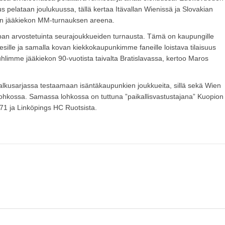
elataan joulukuussa, tällä kertaa Itävallan Wienissä ja Slovakian
ään jääkiekon MM-turnauksen areena.
pan arvostetuinta seurajoukkueiden turnausta. Tämä on kaupungille
esille ja samalla kovan kiekkokaupunkimme faneille loistava tilaisuus
hlimme jääkiekon 90-vuotista taivalta Bratislavassa, kertoo Maros
.
lkusarjassa testaamaan isäntäkaupunkien joukkueita, sillä sekä Wien
lohkossa. Samassa lohkossa on tuttuna ”paikallisvastustajana” Kuopion
71 ja Linköpings HC Ruotsista.