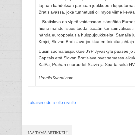
tapaan kahdeksan parhaan joukkueen lopputurnaus p
Bratislavassa, joka tunnetusti oli myös viime kev
– Bratislava on ylpeä voidessaan isännöidä Euroo
hieno mahdollisuus tuoda itseään kansainvälisesti 
nähdä eurooppalaisia huippujoukkueita. Samalla ju
Krajci, Slovan Bratislava-joukkueen toimitusjohtaja
Uusin suomalaisjoukkue JYP Jyväskylä pääsee jo a
Capitals että Slovan Bratislava ovat samassa alku
KalPa, Prahan suuruudet Slavia ja Sparta sekä HV
UrheiluSuomi.com
Takaisin edelliselle sivulle
JAA TÄMÄ ARTIKKELI