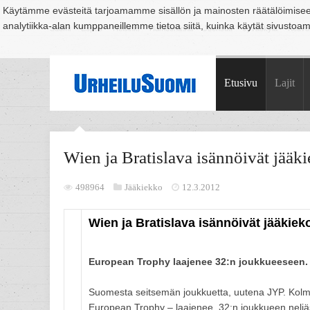
Käytämme evästeitä tarjoamamme sisällön ja mainosten räätälöimise
analytiikka-alan kumppaneillemme tietoa siitä, kuinka käytät sivusto
Suomi
Espoo
Helsinki
Hämeenlinna
Joensuu
Jyväskylä
Kouvo
Etusivu
Lajit
Wien ja Bratislava isännöivät jääk
498964
Jääkiekko
12.3.2012
Wien ja Bratislava isännöivät jääkie
European Trophy laajenee 32:n joukkueeseen.
Suomesta seitsemän joukkuetta, uutena JYP. Kolm
European Trophy – laajenee. 32:n joukkueen neljä