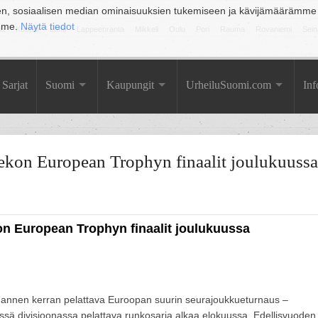
en, sosiaalisen median ominaisuuksien tukemiseen ja kävijämäärämme
amme.
Näytä tiedot
la
Kuopio
Lahti
Lappeenranta
Mikkeli
Oulu
Pori
Rauma
Rovaniemi
Sein
Sarjat
Suomi
Kaupungit
UrheiluSuomi.com
Inf
iekon European Trophyn finaalit joulukuussa
kon European Trophyn finaalit joulukuussa
annen kerran pelattava Euroopan suurin seurajoukkueturnaus –
ssä divisioonassa pelattava runkosarja alkaa elokuussa. Edellisvuoden