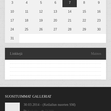
3
4
5
6
7
8
9
10
11
12
13
14
15
16
17
18
19
20
21
22
23
24
25
26
27
28
29
30
31
Linkkejä
Mainos
SUOSITUIMMAT GALLERIAT
30.03.2014 - (Keilailun nuorten SM)
Keilailu
71209