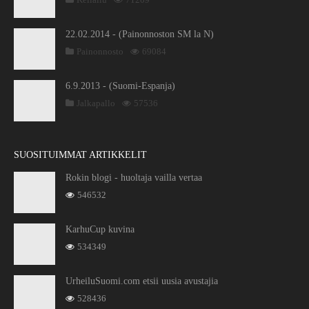
22.02.2014 - (Painonnoston SM la N)
Painonnosto
69084
6.9.2013 - (Suomi-Espanja)
Jalkapallo
57536
SUOSITUIMMAT ARTIKKELIT
Rokin blogi - huoltaja vailla vertaa
546532
KarhuCup kuvina
534349
UrheiluSuomi.com etsii uusia avustajia
528436