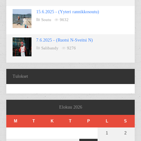
15.6.2025 - (Yyteri rannikkosoutu)
Soutu
9632
7.6.2025 - (Ruotsi N-Sveitsi N)
Salibandy
9276
Tulokset
Elokuu 2026
M
T
K
T
P
L
S
1
2