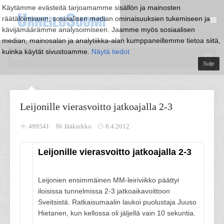
Käytämme evästeitä tarjoamamme sisällön ja mainosten
räätälöimiseen, sosiaalisen median ominaisuuksien tukemiseen ja
kävijämäärämme analysoimiseen. Jaamme myös sosiaalisen
median, mainosalan ja analytiikka-alan kumppaneillemme tietoa siitä,
kuinka käytät sivustoamme.
Näytä tiedot
Sulje
Leijonille vierasvoitto jatkoajalla 2-3
499541
Jääkiekko
6.4.2012
Leijonille vierasvoitto jatkoajalla 2-3
Leijonien ensimmäinen MM-leiriviikko päättyi
iloisissa tunnelmissa 2-3 jatkoaikavoittoon
Sveitsistä. Ratkaisumaalin laukoi puolustaja Juuso
Hietanen, kun kellossa oli jäljellä vain 10 sekuntia.