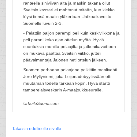
ranteella siniviivan alta ja maskin takana ollut
Sveitsin kassari ei mahtanut mitään, kun kiekko
löysi tiensä maalin yläkertaan. Jatkoaikavoitto
Suomelle luvuin 2-3.
- Pelattiin paljon parempi peli kuin keskiviikkona ja
peli parani koko ajan ottelun myötä. Hyviä
suorituksia monilta pelaajilta ja jatkoaikavoittoon
on mukava päättää Sveitsin viikko, jutteli
päävalmentaja Jalonen heti ottelun jälkeen.
Suomen parhaana pelaajana palkittiin maalivahti
Jere Myllyniemi, joka Leijonadebyytissään otti
muutaman todella tärkeän kopin. Hyvä startti
tamperelaisveskarin A-maajoukkueuralle.
UrheiluSuomi.com
Takaisin edelliselle sivulle