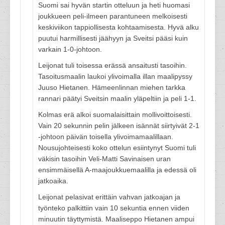
Suomi sai hyvän startin otteluun ja heti huomasi
joukkueen peli-ilmeen parantuneen melkoisesti
keskiviikon tappiollisesta kohtaamisesta. Hyvä alku
puutui harmillisesti jäähyyn ja Sveitsi pääsi kuin
varkain 1-0-johtoon.
Leijonat tuli toisessa erässä ansaitusti tasoihin.
Tasoitusmaalin laukoi ylivoimalla illan maalipyssy
Juuso Hietanen. Hämeenlinnan miehen tarkka
rannari päätyi Sveitsin maalin yläpeltiin ja peli 1-1.
Kolmas erä alkoi suomalaisittain mollivoittoisesti.
Vain 20 sekunnin pelin jälkeen isännät siirtyivät 2-1
-johtoon päivän toisella ylivoimamaalillaan.
Nousujohteisesti koko ottelun esiintynyt Suomi tuli
väkisin tasoihin Veli-Matti Savinaisen uran
ensimmäisellä A-maajoukkuemaalilla ja edessä oli
jatkoaika.
Leijonat pelasivat erittäin vahvan jatkoajan ja
työnteko palkittiin vain 10 sekuntia ennen viiden
minuutin täyttymistä. Maaliseppo Hietanen ampui