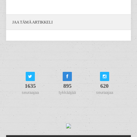
JAA TÄMÄ ARTIKKELI
1635
895
620
seuraajaa
tykkääjää
seuraajaa