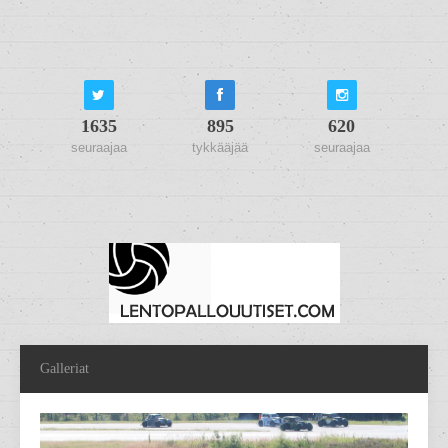
1635
895
620
seuraajaa
tykkääjää
seuraajaa
Galleriat