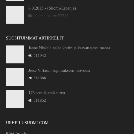
6.9.2013 - (Suomi-Espanja)
Jalkapallo
57515
SUOSITUIMMAT ARTIKKELIT
Janne Niskala palaa kotiin ja kasvattajaseuraansa
511942
Jesse Virtasen sopimukseen lisävuosi
511886
173 senttiä entä sitten
511852
URHEILUSUOMI.COM
Käyttöehdot