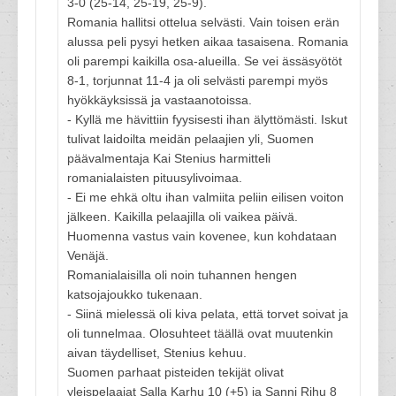
3-0 (25-14, 25-19, 25-9).
Romania hallitsi ottelua selvästi. Vain toisen erän
alussa peli pysyi hetken aikaa tasaisena. Romania
oli parempi kaikilla osa-alueilla. Se vei ässäsyötöt
8-1, torjunnat 11-4 ja oli selvästi parempi myös
hyökkäyksissä ja vastaanotoissa.
- Kyllä me hävittiin fyysisesti ihan älyttömästi. Iskut
tulivat laidoilta meidän pelaajien yli, Suomen
päävalmentaja Kai Stenius harmitteli
romanialaisten pituusylivoimaa.
- Ei me ehkä oltu ihan valmiita peliin eilisen voiton
jälkeen. Kaikilla pelaajilla oli vaikea päivä.
Huomenna vastus vain kovenee, kun kohdataan
Venäjä.
Romanialaisilla oli noin tuhannen hengen
katsojajoukko tukenaan.
- Siinä mielessä oli kiva pelata, että torvet soivat ja
oli tunnelmaa. Olosuhteet täällä ovat muutenkin
aivan täydelliset, Stenius kehuu.
Suomen parhaat pisteiden tekijät olivat
yleispelaajat Salla Karhu 10 (+5) ja Sanni Rihu 8