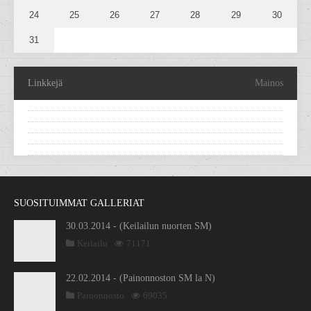
24
25
26
27
28
29
30
31
Linkkejä
Mainos
SUOSITUIMMAT GALLERIAT
30.03.2014 - (Keilailun nuorten SM)
Keilailu
71171
22.02.2014 - (Painonnoston SM la N)
Painonnosto
69035