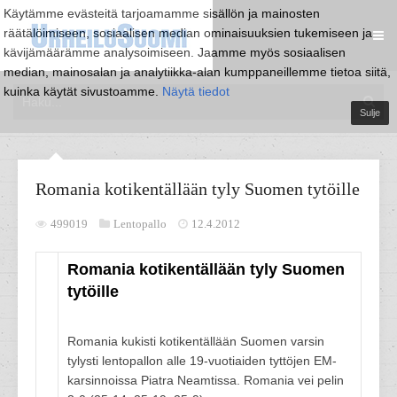
Käytämme evästeitä tarjoamamme sisällön ja mainosten
räätälöimiseen, sosiaalisen median ominaisuuksien tukemiseen ja
kävijämäärämme analysoimiseen. Jaamme myös sosiaalisen
median, mainosalan ja analytiikka-alan kumppaneillemme tietoa siitä,
kuinka käytät sivustoamme.
Näytä tiedot
Sulje
Romania kotikentällään tyly Suomen tytöille
499019
Lentopallo
12.4.2012
Romania kotikentällään tyly Suomen
tytöille
Romania kukisti kotikentällään Suomen varsin
tylysti lentopallon alle 19-vuotiaiden tyttöjen EM-
karsinnoissa Piatra Neamtissa. Romania vei pelin