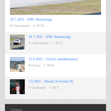
19.7.2025 - (FRC Botniaring)
Autourheilu
8739
18.7.2025 - (FRC Botniaring)
Autourheilu
8172
15.6.2025 - (Yyteri rannikkosoutu)
Soutu
9632
7.6.2025 - (Ruotsi N-Sveitsi N)
Salibandy
9271
Tulokset