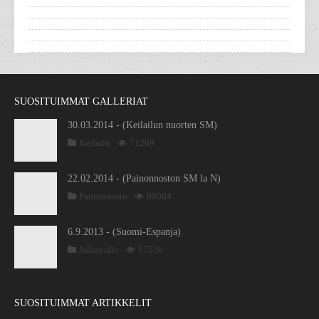
SUOSITUIMMAT GALLERIAT
30.03.2014 - (Keilailun nuorten SM)
Keilailu
71209
22.02.2014 - (Painonnoston SM la N)
Painonnosto
69084
6.9.2013 - (Suomi-Espanja)
Jalkapallo
57536
SUOSITUIMMAT ARTIKKELIT