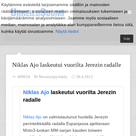
Käytämme evästeitä tarjoamamme sisällön ja mainosten
räätälöimiseen, sosiaalisen median ominaisuuksien tukemiseen ja
kävijämäärämme analysoimiseen. Jaamme myös sosiaalisen
median, mainosalan ja analytiikka-alan kumppaneillemme tietoa siitä,
kuinka käytät sivustoamme.
Näytä tiedot
Sulje
Niklas Ajo laskeutui vuorilta Jerezin radalle
499018
Moottoripyöräily
26.4.2012
Niklas Ajo
laskeutui vuorilta Jerezin
radalle
Niklas Ajo
on valmistautunut huolella Jerezin
perinteikkäällä radalla Espanjassa ajettavaan
Moto3-luokan MM-sarjan kauden toiseen