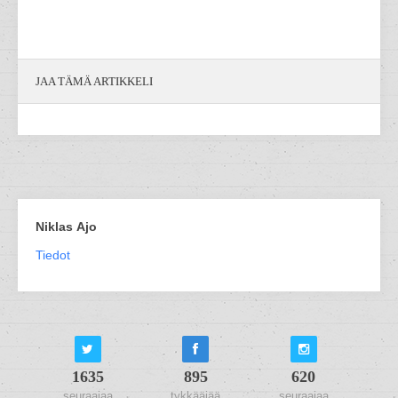
JAA TÄMÄ ARTIKKELI
Niklas Ajo
Tiedot
1635
895
620
seuraajaa
tykkääjää
seuraajaa