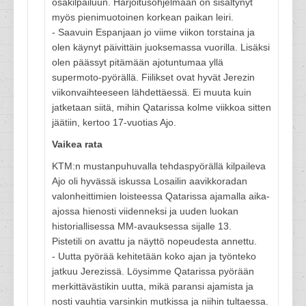
osakilpailuun. Harjoitusohjelmaan on sisältynyt
myös pienimuotoinen korkean paikan leiri.
- Saavuin Espanjaan jo viime viikon torstaina ja
olen käynyt päivittäin juoksemassa vuorilla. Lisäksi
olen päässyt pitämään ajotuntumaa yllä
supermoto-pyörällä. Fiilikset ovat hyvät Jerezin
viikonvaihteeseen lähdettäessä. Ei muuta kuin
jatketaan siitä, mihin Qatarissa kolme viikkoa sitten
jäätiin, kertoo 17-vuotias Ajo.
Vaikea rata
KTM:n mustanpuhuvalla tehdaspyörällä kilpaileva
Ajo oli hyvässä iskussa Losailin aavikkoradan
valonheittimien loisteessa Qatarissa ajamalla aika-
ajossa hienosti viidenneksi ja uuden luokan
historiallisessa MM-avauksessa sijalle 13.
Pistetili on avattu ja näyttö nopeudesta annettu.
- Uutta pyörää kehitetään koko ajan ja työnteko
jatkuu Jerezissä. Löysimme Qatarissa pyörään
merkittävästikin uutta, mikä paransi ajamista ja
nosti vauhtia varsinkin mutkissa ja niihin tultaessa.