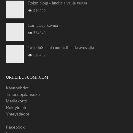
Rokin blogi - huoltaja vailla vertaa
546526
KarhuCup kuvina
534343
UrheiluSuomi.com etsii uusia avustajia
528432
URHEILUSUOMI.COM
Käyttöehdot
Tietosuojalauseke
Mediakortti
Rekrytointi
Yhteystiedot
Facebook