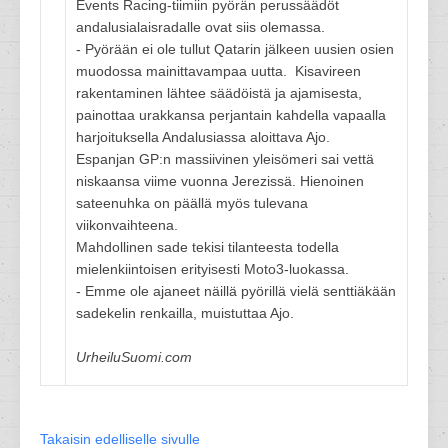
Events Racing-tiimiin pyörän perussäädöt
andalusialaisradalle ovat siis olemassa.
- Pyörään ei ole tullut Qatarin jälkeen uusien osien
muodossa mainittavampaa uutta. Kisavireen
rakentaminen lähtee säädöistä ja ajamisesta,
painottaa urakkansa perjantain kahdella vapaalla
harjoituksella Andalusiassa aloittava Ajo.
Espanjan GP:n massiivinen yleisömeri sai vettä
niskaansa viime vuonna Jerezissä. Hienoinen
sateenuhka on päällä myös tulevana
viikonvaihteena.
Mahdollinen sade tekisi tilanteesta todella
mielenkiintoisen erityisesti Moto3-luokassa.
- Emme ole ajaneet näillä pyörillä vielä senttiäkään
sadekelin renkailla, muistuttaa Ajo.
UrheiluSuomi.com
Takaisin edelliselle sivulle