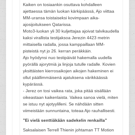
Kaiken on tosiaankin osuttava kohdalleen
ajettaessa tämän luokan kärkipäässä, Ajo viittaa
MM-uransa toistaiseksi kovimpaan aika-
ajosijoitukseen Qatarissa.
Moto3-luokan yli 30 kuljettajaa ajoivat talvikaudella
kaksi virallista testijaksoa Jerezin 4423 metrin
mittaisella radalla, jossa kamppaillaan MM-
pisteistä nyt jo 26. kerran peräkkäin.
Ajo hyödynsi nuo testipäivät hakemalla uudella
pyörällä ajorytmiä ja linjoja tutulle radalle. Kovien
yksittäisten kierrosaikojen aikojen hakeminen ei
ollut päällimmäisenä ajatuksena värikkäässä
kypärässä.
- Jerez on tosi vaikea rata, joka pitää sisällään
oikeastaan kaikenlaista. Vaikea sanoa vielä, miten
se istuu nyt ajotyylilleni. Se nähdään sitten
viimeistään sunnuntaina, toteaa Ajo rauhallisesti.
”Ei vielä senttiäkään sadekelin renkailla”
Saksalaisen Terrell Thienin johtaman TT Motion