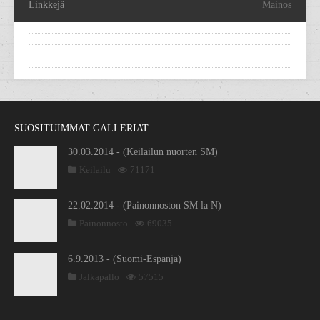
Linkkejä
Mainos
SUOSITUIMMAT GALLERIAT
30.03.2014 - (Keilailun nuorten SM)
Keilailu
71171
22.02.2014 - (Painonnoston SM la N)
Painonnosto
69035
6.9.2013 - (Suomi-Espanja)
Jalkapallo
57515