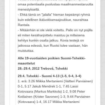
omaa potentiaalia puolustaa maailmanmestaruutta
menestyksellä.
- Ehkä tämä on "jalalla" hieman kepeämpi ryhmä
kuin edellinen ikäluokkamaajoukkue, naurahtaa
Rantala.
- Mitäänhän ei ole vielä voitettu. Pallo on nyt pojilla
eli miten kesäharjoittelu maistuu ja millaisena
kehitys kunkin osalta jatkuu. Kovia testejä on
jatkossa edessä, kun Ruotsi tulee vastaan, hän
muistuttaa.
Alle 19-vuotiaiden poikien Suomi-Tshekki-
maaottelut
28.-29.4. 2012 Trebová, Tshekki
29.4. Tshekki - Suomi 4-13 (1-5, 0-4, 3-4)
1. erä: 3.26 Miikka Mertaniemi (Valtteri Parviainen)
0-1, 5.17 Jakub Mendrek 1-1, 7.45 Lassi
Kotovaara (Markus Markkola) 1-2, 9.08 Peter
Kotilainen (Krister Savonen) 1-3, 9.44 Parviainen
(Kotovaara) 1-4, 16.17 Miikka Mertaniemi