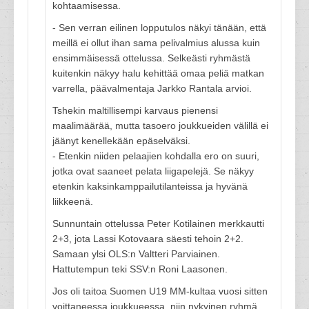
kohtaamisessa.
- Sen verran eilinen lopputulos näkyi tänään, että
meillä ei ollut ihan sama pelivalmius alussa kuin
ensimmäisessä ottelussa. Selkeästi ryhmästä
kuitenkin näkyy halu kehittää omaa peliä matkan
varrella, päävalmentaja Jarkko Rantala arvioi.
Tshekin maltillisempi karvaus pienensi
maalimäärää, mutta tasoero joukkueiden välillä ei
jäänyt kenellekään epäselväksi.
- Etenkin niiden pelaajien kohdalla ero on suuri,
jotka ovat saaneet pelata liigapelejä. Se näkyy
etenkin kaksinkamppailutilanteissa ja hyvänä
liikkeenä.
Sunnuntain ottelussa Peter Kotilainen merkkautti
2+3, jota Lassi Kotovaara säesti tehoin 2+2.
Samaan ylsi OLS:n Valtteri Parviainen.
Hattutempun teki SSV:n Roni Laasonen.
Jos oli taitoa Suomen U19 MM-kultaa vuosi sitten
voittaneessa joukkueessa, niin nykyinen ryhmä