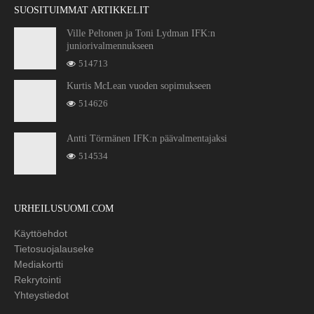
SUOSITUIMMAT ARTIKKELIT
Ville Peltonen ja Toni Lydman IFK:n
juniorivalmennukseen
514713
Kurtis McLean vuoden sopimukseen
514626
Antti Törmänen IFK:n päävalmentajaksi
514534
URHEILUSUOMI.COM
Käyttöehdot
Tietosuojalauseke
Mediakortti
Rekrytointi
Yhteystiedot