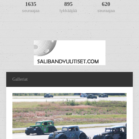
1635
895
620
seuraajaa
tykkääjää
seuraajaa
Galleriat