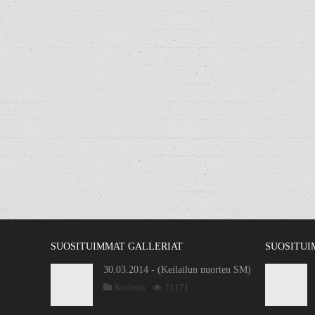
SUOSITUIMMAT GALLERIAT
SUOSITUI
30.03.2014 - (Keilailun nuorten SM)
Keilailu
71171