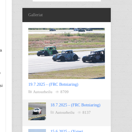
Galleriat
na
n
19.7.2025 - (FRC Botniaring)
si
Autourheilu
8709
18.7.2025 - (FRC Botniaring)
Autourheilu
8137
15.6.2025 - (Yyteri