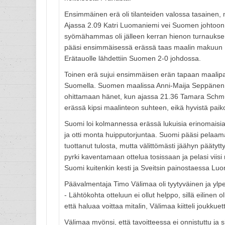
Ensimmäinen erä oli tilanteiden valossa tasainen,
Ajassa 2.09 Katri Luomaniemi vei Suomen johtoon
syömähammas oli jälleen kerran hienon turnauksen pe
pääsi ensimmäisessä erässä taas maalin makuun Kar
Erätauolle lähdettiin Suomen 2-0 johdossa.
Toinen erä sujui ensimmäisen erän tapaan maalipaik
Suomella. Suomen maalissa Anni-Maija Seppänen otti 
ohittamaan hänet, kun ajassa 21.36 Tamara Schmuc
erässä kipsi maalinteon suhteen, eikä hyvistä paiko
Suomi loi kolmannessa erässä lukuisia erinomaisia
ja otti monta huipputorjuntaa. Suomi pääsi pelaamaa
tuottanut tulosta, mutta välittömästi jäähyn päätytt
pyrki kaventamaan ottelua tosissaan ja pelasi vii
Suomi kuitenkin kesti ja Sveitsin painostaessa Luo
Päävalmentaja Timo Välimaa oli tyytyväinen ja ylp
- Lähtökohta otteluun ei ollut helppo, sillä eilinen ol
että haluaa voittaa mitalin, Välimaa kiitteli joukkuet
Välimaa myönsi, että tavoitteessa ei onnistuttu ja si