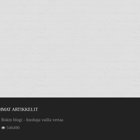
MMAT ARTIKKELIT
Rokin blogi - huoltaja vailla vertaa
546490