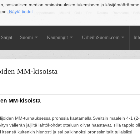
en, sosiaalisen median ominaisuuksien tukemiseen ja kävijämäärämme
amme.
Näytä tiedot
la
Kuopio
Lahti
Lappeenranta
Mikkeli
Oulu
Pori
Rauma
Rovaniemi
Sein
Sarjat
Suomi
Kaupungit
UrheiluSuomi.com
Inf
joiden MM-kisoista
den MM-kisoista
lijoiden MM-turnauksessa pronssia kaatamalla Sveitsin maalein 4-1 (2-
tyn välierän jäljiltä lähtökohdat otteluun olivat haastavat, sillä tappio oli
tsensä kuitenkin hienosti ja sai palkinnoksi pronssimitalit tuliaisiksi