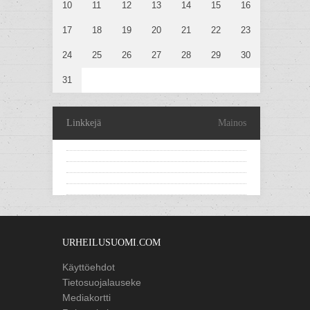
10
11
12
13
14
15
16
17
18
19
20
21
22
23
24
25
26
27
28
29
30
31
Linkkejä
Mainos
URHEILUSUOMI.COM
Käyttöehdot
Tietosuojalauseke
Mediakortti