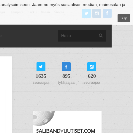
 analysoimiseen. Jaamme myös sosiaalisen median, mainosalan ja
äjoki
Tampere
Turku
Vaasa
Vantaa
Sulje
o
1635
895
620
seuraajaa
tykkääjää
seuraajaa