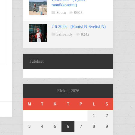
rannikkosoutu)
Soutu
9608
7.6.2025 - (Ruotsi N-Sveitsi N)
Salibandy
9242
Tulokset
Elokuu 2026
M
T
K
T
P
L
S
1
2
3
4
5
6
7
8
9