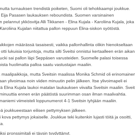
 mutta turnauksen trendistä poiketen, Suomi oli tehokkaampi joukkue.
 Eija Pasasen laukauksen reboundista. Suomen varsinainen
lannut ykkösvitja Alli Tikkanen - Elina Kujala - Karoliina Kujala, joka
oliina Kujalan niitattua pallon reppuun Elina-siskon syötöstä.
kojen määrässä tasaisesti, vaikka pallonhallinta olikin hienokseltaan
lukuisia torjuntoja, mutta silti Sveitsi onnistui kertaalleen erän aika
ki sai pallon läpi Seppäsen varusteiden. Suomelle palasi toisessa
ista huolimatta palloa saatu vastustajan maaliin.
 maalipaikkoja, mutta Sveitsin maalissa Monika Schmid oli erinomaine
n ylivoimaa noin viiden minuutin pelin jälkeen. Itse ylivoimapeli ei
yä Elina Kujala laukoi matalan laukauksen viivalta Sveitsin maaliin. Sveit
si minuuttia ennen erän päätöstä suurimman osan ilman maalivahtia.
maniemi viimeisteli loppunumerot 4-1 Sveitsin tyhjään maaliin.
eä joukkueestaan eilisen pettymyksen jälkeen.
i kova pettymys jokaiselle. Joukkue teki kuitenkin lujasti töitä ja osoitti,
ta.
ksi pronssimitali ei täysin tyydyttänyt.