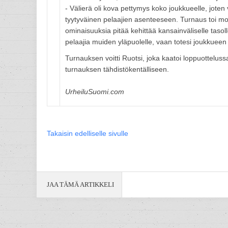
- Välierä oli kova pettymys koko joukkueelle, jote
tyytyväinen pelaajien asenteeseen. Turnaus toi mone
ominaisuuksia pitää kehittää kansainväliselle tasol
pelaajia muiden yläpuolelle, vaan totesi joukkuee
Turnauksen voitti Ruotsi, joka kaatoi loppuotteluss
turnauksen tähdistökentälliseen.
UrheiluSuomi.com
Takaisin edelliselle sivulle
JAA TÄMÄ ARTIKKELI