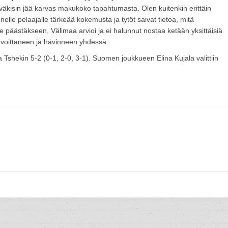
n väkisin jää karvas makukoko tapahtumasta. Olen kuitenkin erittäin
lle pelaajalle tärkeää kokemusta ja tytöt saivat tietoa, mitä
le päästäkseen, Välimaa arvioi ja ei halunnut nostaa ketään yksittäisiä
n voittaneen ja hävinneen yhdessä.
a Tshekin 5-2 (0-1, 2-0, 3-1). Suomen joukkueen Elina Kujala valittiin