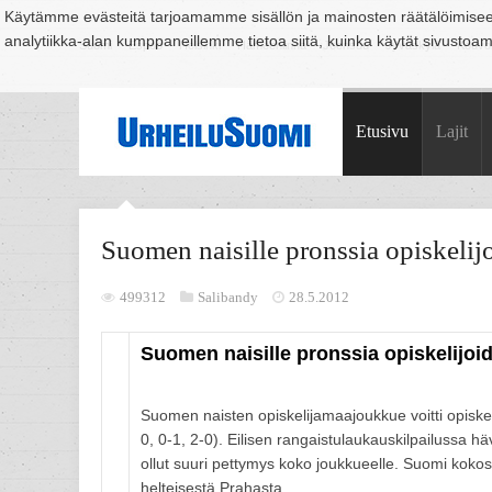
Käytämme evästeitä tarjoamamme sisällön ja mainosten räätälöimise
analytiikka-alan kumppaneillemme tietoa siitä, kuinka käytät sivusto
Suomi
Espoo
Helsinki
Hämeenlinna
Joensuu
Jyväskylä
Kouvo
Etusivu
Lajit
Suomen naisille pronssia opiskeli
499312
Salibandy
28.5.2012
Suomen naisille pronssia opiskelijoi
Suomen naisten opiskelijamaajoukkue voitti opiske
0, 0-1, 2-0). Eilisen rangaistulaukauskilpailussa hävi
ollut suuri pettymys koko joukkueelle. Suomi kokosi i
helteisestä Prahasta.