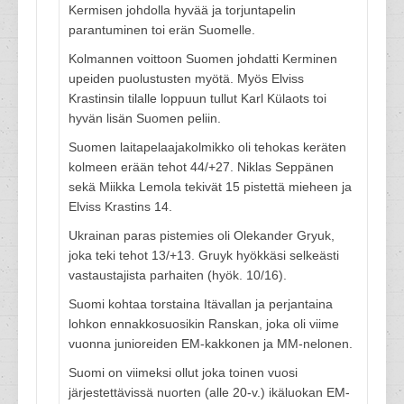
Kermisen johdolla hyvää ja torjuntapelin
parantuminen toi erän Suomelle.
Kolmannen voittoon Suomen johdatti Kerminen
upeiden puolustusten myötä. Myös Elviss
Krastinsin tilalle loppuun tullut Karl Külaots toi
hyvän lisän Suomen peliin.
Suomen laitapelaajakolmikko oli tehokas keräten
kolmeen erään tehot 44/+27. Niklas Seppänen
sekä Miikka Lemola tekivät 15 pistettä mieheen ja
Elviss Krastins 14.
Ukrainan paras pistemies oli Olekander Gryuk,
joka teki tehot 13/+13. Gruyk hyökkäsi selkeästi
vastaustajista parhaiten (hyök. 10/16).
Suomi kohtaa torstaina Itävallan ja perjantaina
lohkon ennakkosuosikin Ranskan, joka oli viime
vuonna junioreiden EM-kakkonen ja MM-nelonen.
Suomi on viimeksi ollut joka toinen vuosi
järjestettävissä nuorten (alle 20-v.) ikäluokan EM-