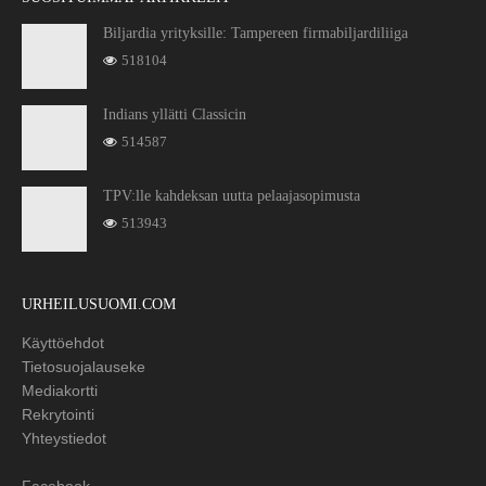
Biljardia yrityksille: Tampereen firmabiljardiliiga
518104
Indians yllätti Classicin
514587
TPV:lle kahdeksan uutta pelaajasopimusta
513943
URHEILUSUOMI.COM
Käyttöehdot
Tietosuojalauseke
Mediakortti
Rekrytointi
Yhteystiedot