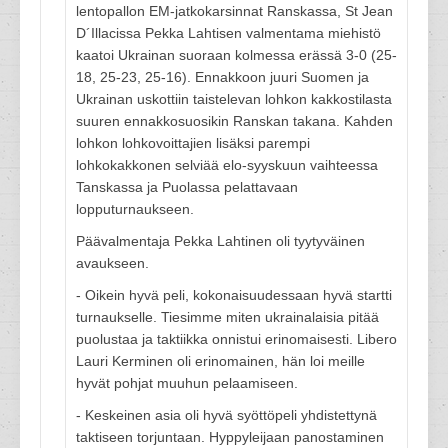
lentopallon EM-jatkokarsinnat Ranskassa, St Jean
D´Illacissa Pekka Lahtisen valmentama miehistö
kaatoi Ukrainan suoraan kolmessa erässä 3-0 (25-
18, 25-23, 25-16). Ennakkoon juuri Suomen ja
Ukrainan uskottiin taistelevan lohkon kakkostilasta
suuren ennakkosuosikin Ranskan takana. Kahden
lohkon lohkovoittajien lisäksi parempi
lohkokakkonen selviää elo-syyskuun vaihteessa
Tanskassa ja Puolassa pelattavaan
lopputurnaukseen.
Päävalmentaja Pekka Lahtinen oli tyytyväinen
avaukseen.
- Oikein hyvä peli, kokonaisuudessaan hyvä startti
turnaukselle. Tiesimme miten ukrainalaisia pitää
puolustaa ja taktiikka onnistui erinomaisesti. Libero
Lauri Kerminen oli erinomainen, hän loi meille
hyvät pohjat muuhun pelaamiseen.
- Keskeinen asia oli hyvä syöttöpeli yhdistettynä
taktiseen torjuntaan. Hyppyleijaan panostaminen