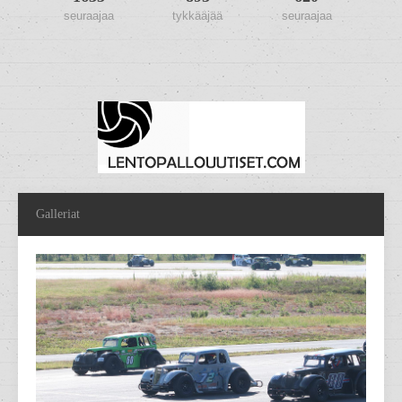
seuraajaa
tykkääjää
seuraajaa
Galleriat