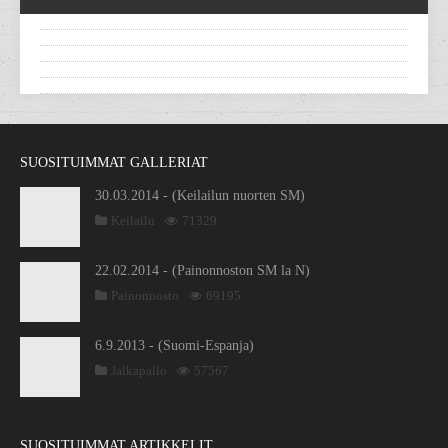
SUOSITUIMMAT GALLERIAT
30.03.2014 - (Keilailun nuorten SM)
Keilailu
71329
22.02.2014 - (Painonnoston SM la N)
Painonnosto
69195
6.9.2013 - (Suomi-Espanja)
Jalkapallo
57567
SUOSITUIMMAT ARTIKKELIT