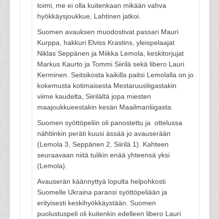
toimi, me ei olla kuitenkaan mikään vahva
hyökkäysjoukkue, Lahtinen jatkoi.
Suomen avauksen muodostivat passari Mauri
Kurppa, hakkuri Elviss Krastins, yleispelaajat
Niklas Seppänen ja Miikka Lemola, keskitorjujat
Markus Kaurto ja Tommi Siirilä sekä libero Lauri
Kerminen. Seitsikosta kaikilla paitsi Lemolalla on jo
kokemusta kotimaisesta Mestaruusliigastakin
viime kaudelta, Siirilältä jopa miesten
maajoukkueestakin kesän Maailmanliigasta.
Suomen syöttöpeliin oli panostettu ja ottelussa
nähtiinkin peräti kuusi ässää jo avauserään
(Lemola 3, Seppänen 2, Siirilä 1). Kahteen
seuraavaan niitä tulikin enää yhteensä yksi
(Lemola).
Avauserän käännyttyä lopulta helpohkosti
Suomelle Ukraina paransi syöttöpeliään ja
erityisesti keskihyökkäystään. Suomen
puolustuspeli oli kuitenkin edelleen libero Lauri