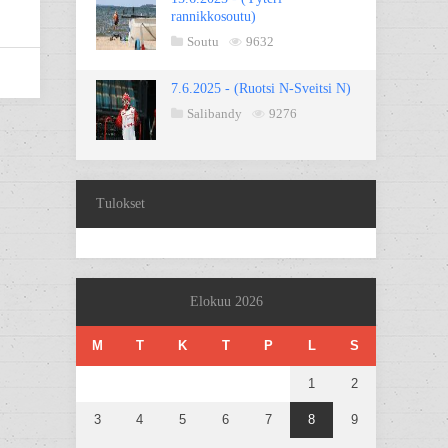
rannikkosoutu)
Soutu
9632
7.6.2025 - (Ruotsi N-Sveitsi N)
Salibandy
9276
Tulokset
Elokuu 2026
M
T
K
T
P
L
S
1
2
3
4
5
6
7
8
9