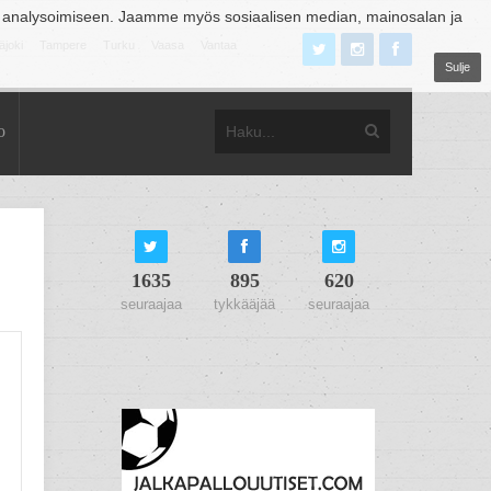
 analysoimiseen. Jaamme myös sosiaalisen median, mainosalan ja
äjoki
Tampere
Turku
Vaasa
Vantaa
Sulje
o
1635
895
620
seuraajaa
tykkääjää
seuraajaa