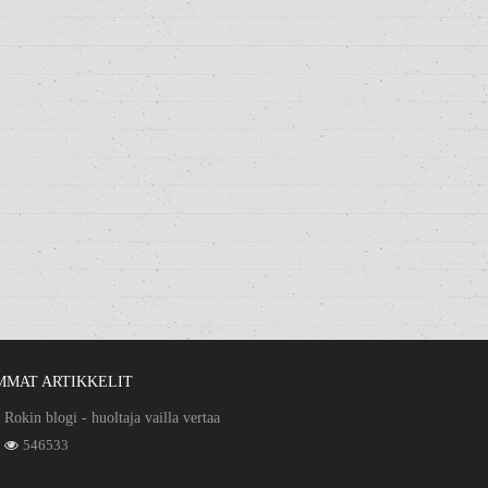
MMAT ARTIKKELIT
Rokin blogi - huoltaja vailla vertaa
546533