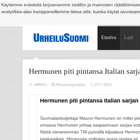
Käytämme evästeitä tarjoamamme sisällön ja mainosten räätälöimise
analytiikka-alan kumppaneillemme tietoa siitä, kuinka käytät sivusto
Suomi
Espoo
Helsinki
Hämeenlinna
Joensuu
Jyväskylä
Kouvo
Etusivu
Lajit
Hermunen piti pintansa Italian sarj
499052
Moottoripyöräily
23.7.2012
Hermunen piti pintansa Italian sarjan
Suomalaiskuljettaja Mauno Hermunen on miltei pit
omaava Hermunen johtaa saapasmaan sarjaa voit
Niistä viimeisimmän TM-pyörällä kilpaileva Hermun
paalupaikan. Hermusen voittojen arvoa nostaa se,