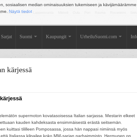
en, sosiaalisen median ominaisuuksien tukemiseen ja kävijämäärämme
amme.
Näytä tiedot
la
Kuopio
Lahti
Lappeenranta
Mikkeli
Oulu
Pori
Rauma
Rovaniemi
Sein
Sarjat
Suomi
Kaupungit
UrheiluSuomi.com
Inf
an kärjessä
 kärjessä
elemätön supermoton kovatasoisessa Italian sarjassa. Mestarin elkeet
ettuaan kauden kahdeksasta ensimmäisestä erästä seitsemän.
en kuittasi tililleen Pomposassa, jossa hän nappasi nimiinsä myös
 että Italiassa kilpailee koko MM-sarjan parhaimmisto. Hermunen on