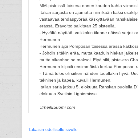
MM-pisteissä toisena ennen kauden kahta viimeistä
Italian sarjasta on ajamatta niin ikään kaksi osaki
vastaavaa tehdaspyörää käskyttävään ranskalais
erässä. Erävoitto palkitaan 25 pisteellä.
- Hyvältä näyttää, vaikkakin tilanne näissä sarjoi
Hermunen.
Hermunen ajoi Pomposan toisessa erässä kakkose
- Johdin sitäkin erää, mutta kaaduin hiekan jälkeis
mutta aikaahan se maksoi. Eipä silti, piste-ero Ch
Hermunen kilpaili ensimmäistä kertaa Pomposan ra
- Tämä tulos oli siihen nähden todellakin hyvä. Uud
tekninen ja kapea, kuvaili Hermunen.
Italian sarja jatkuu 5. elokuuta Ranskan puolell
elokuuta Sveitsin Ligniersissa.
UrheiluSuomi.com
Takaisin edelliselle sivulle