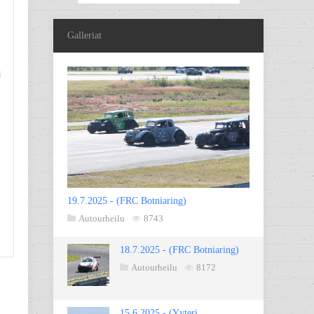
Galleriat
i
.
19.7.2025 - (FRC Botniaring)
Autourheilu
8743
18.7.2025 - (FRC Botniaring)
Autourheilu
8172
15.6.2025 - (Yyteri