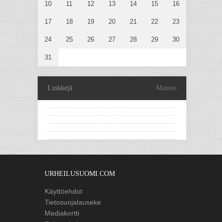
10
11
12
13
14
15
16
17
18
19
20
21
22
23
24
25
26
27
28
29
30
31
Linkkejä
Mainos
URHEILUSUOMI.COM
Käyttöehdot
Tietosuojalauseke
Mediakortti