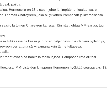
 osakilpailua.
lpailua. Hermusella on 18 pisteen johto lähimpään uhkaajaansa, eli
een Thomas Chareyreen, joka oli ykkönen Pomposan jälkimmäisessä
ssa saisi olla toinen Chareyren kanssa. Hän näet johtaa MM-sarjaa, tuum
ksi.
essä liukkaassa paikassa ja putosin neljänneksi. Se oli pieni pyllähdys,
areyreen verrattuna säilyi samana kuin tänne tultaessa.
dalla.
et radat ovat aina hankalia tässä lajissa. Pomposan rata oli tosi
a D'Huezissa. MM-pisteiden kimppuun Hermunen hyökkää seuraavaksi 19