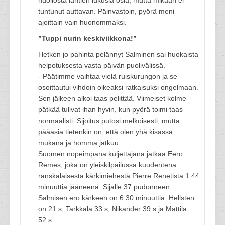
huollosta lähtien lukusia osia, mutta mikään ei
tuntunut auttavan. Päinvastoin, pyörä meni
ajoittain vain huonommaksi.
”Tuppi nurin keskiviikkona!”
Hetken jo pahinta pelännyt Salminen sai huokaista
helpotuksesta vasta päivän puolivälissä.
- Päätimme vaihtaa vielä ruiskurungon ja se
osoittautui vihdoin oikeaksi ratkaisuksi ongelmaan.
Sen jälkeen alkoi taas pelittää. Viimeiset kolme
pätkää tulivat ihan hyvin, kun pyörä toimi taas
normaalisti. Sijoitus putosi melkoisesti, mutta
pääasia tietenkin on, että olen yhä kisassa
mukana ja homma jatkuu.
Suomen nopeimpana kuljettajana jatkaa Eero
Remes, joka on yleiskilpailussa kuudentena
ranskalaisesta kärkimiehestä Pierre Renetista 1.44
minuuttia jääneenä. Sijalle 37 pudonneen
Salmisen ero kärkeen on 6.30 minuuttia. Hellsten
on 21:s, Tarkkala 33:s, Nikander 39:s ja Mattila
52:s.