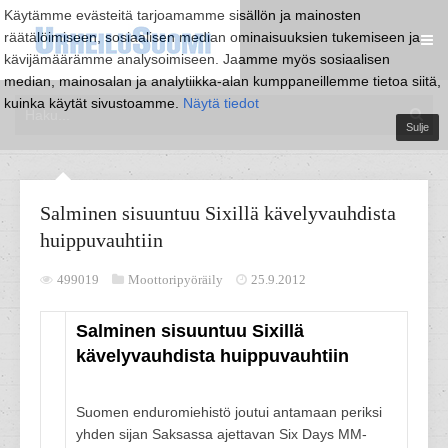
Käytämme evästeitä tarjoamamme sisällön ja mainosten
räätälöimiseen, sosiaalisen median ominaisuuksien tukemiseen ja
kävijämäärämme analysoimiseen. Jaamme myös sosiaalisen
median, mainosalan ja analytiikka-alan kumppaneillemme tietoa siitä,
kuinka käytät sivustoamme.
Näytä tiedot
Sulje
Salminen sisuuntuu Sixillä kävelyvauhdista
huippuvauhtiin
499019
Moottoripyöräily
25.9.2012
Salminen sisuuntuu Sixillä
kävelyvauhdista huippuvauhtiin
Suomen enduromiehistö joutui antamaan periksi
yhden sijan Saksassa ajettavan Six Days MM-