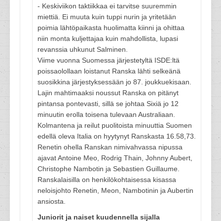
- Keskiviikon taktiikkaa ei tarvitse suuremmin
miettiä. Ei muuta kuin tuppi nurin ja yritetään
poimia lähtöpaikasta huolimatta kiinni ja ohittaa
niin monta kuljettajaa kuin mahdollista, lupasi
revanssia uhkunut Salminen.
Viime vuonna Suomessa järjestetyltä ISDE:ltä
poissaolollaan loistanut Ranska lähti selkeänä
suosikkina järjestyksessään jo 87. joukkuekisaan.
Lajin mahtimaaksi noussut Ranska on pitänyt
pintansa pontevasti, sillä se johtaa Sixiä jo 12
minuutin erolla toisena tulevaan Australiaan.
Kolmantena ja reilut puolitoista minuuttia Suomen
edellä oleva Italia on hyytynyt Ranskasta 16.58,73.
Renetin ohella Ranskan nimivahvassa nipussa
ajavat Antoine Meo, Rodrig Thain, Johnny Aubert,
Christophe Nambotin ja Sebastien Guillaume.
Ranskalaisilla on henkilökohtaisessa kisassa
neloisjohto Renetin, Meon, Nambotinin ja Aubertin
ansiosta.
Juniorit ja naiset kuudennella sijalla