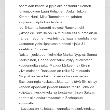
Asemiaan kahdella pykälällä nostanut Suomen
juniorijoukkue Lauri Pohjonen, Aleksi Jukola,
Kimmo Hurri, Mika Tamminen on kahden
ajopäivän jäljiltä kuudentena.
Iso-Britannia karautti niukasti Ranskan ohi
ykköseksi. Briteillä on 14 minuutin etu suomalaisiin
nähden. Suomen kvartetin parhaasta vauhdista on
vastannut yleiskilpailussa hienosti sijalla 31
kiirehtivä Pohjonen.
Naisten joukkueen kolmikko Marita Nyqvist, Sanna
Kärkkäinen, Hanna Mertsalmi löytyy puolestaan
kuudennelta sijalta. Matkaa kärkeen, eli täysin
ylivoimaiseen Ranskaan on reilut 37 minuuttia.
Nyqvist on henkilökohtaisessa kisassa neljäs.
Sachsenringia keskuspaikkanaan pitävä Sixi siirtyy
kahden ajopäivän jälkeen uudelle reitille, joka vie
kuljettajat keskiviikoksi ja torstaiksi itäisen Saksan
perinteisiin enduromaastoihin Zschopaun
suunnalle.
- Luvassa on kuljettajan kannalta mielenkiintoista