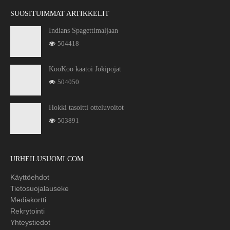
SUOSITUIMMAT ARTIKKELIT
Indians Spagettimaljaan
504418
KooKoo kaatoi Jokipojat
504050
Hokki tasoitti otteluvoitot
503891
URHEILUSUOMI.COM
Käyttöehdot
Tietosuojalauseke
Mediakortti
Rekrytointi
Yhteystiedot