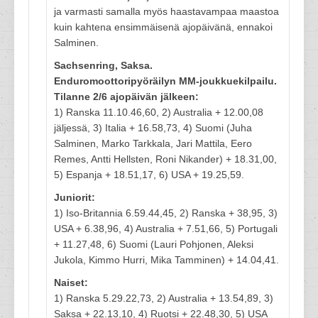
ja varmasti samalla myös haastavampaa maastoa
kuin kahtena ensimmäisenä ajopäivänä, ennakoi
Salminen.
Sachsenring, Saksa.
Enduromoottoripyöräilyn MM-joukkuekilpailu.
Tilanne 2/6 ajopäivän jälkeen:
1) Ranska 11.10.46,60, 2) Australia + 12.00,08
jäljessä, 3) Italia + 16.58,73, 4) Suomi (Juha
Salminen, Marko Tarkkala, Jari Mattila, Eero
Remes, Antti Hellsten, Roni Nikander) + 18.31,00,
5) Espanja + 18.51,17, 6) USA + 19.25,59.
Juniorit:
1) Iso-Britannia 6.59.44,45, 2) Ranska + 38,95, 3)
USA + 6.38,96, 4) Australia + 7.51,66, 5) Portugali
+ 11.27,48, 6) Suomi (Lauri Pohjonen, Aleksi
Jukola, Kimmo Hurri, Mika Tamminen) + 14.04,41.
Naiset:
1) Ranska 5.29.22,73, 2) Australia + 13.54,89, 3)
Saksa + 22.13,10, 4) Ruotsi + 22.48,30, 5) USA