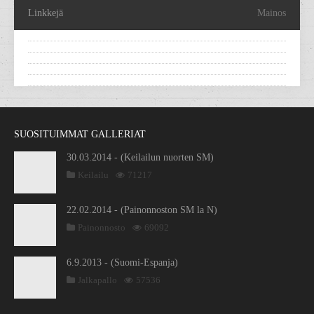
Linkkejä
Mainos
SUOSITUIMMAT GALLERIAT
30.03.2014 - (Keilailun nuorten SM)
Keilailu
71217
22.02.2014 - (Painonnoston SM la N)
Painonnosto
69092
6.9.2013 - (Suomi-Espanja)
Jalkapallo
57536