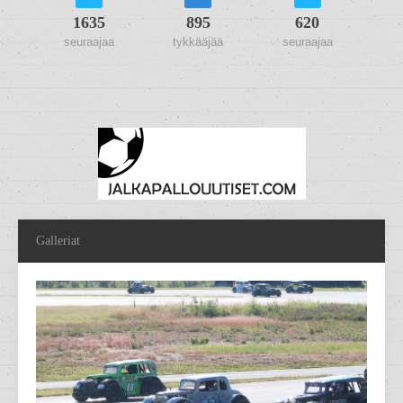
1635
895
620
seuraajaa
tykkääjää
seuraajaa
Galleriat