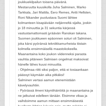
joukkuekilpailun toisena päivänä.
Mestaruutta kuusikolla Juha Salminen, Marko
Tarkkala, Jari Mattila, Eero Remes, Antti Hellsten,
Roni Nikander puolustava Suomi lähtee
kolmanteen kisapäivään neljänneltä sijalta, joskin
jo 18 minuuttia ja 31 sekuntia kärjessä
vastustamattomasti jyräävän Ranskan takana.
Suomen joukkueen epäonnen soturi oli Salminen,
joka kärsi pyöränsä tekniikkamurheista tiistain
kolmella ensimmäisellä maastokokeella.
Maanantaina koko joukon viidenneksi parasta
vauhtia pitäneen Salmisen ongelmat maksoivat
hänelle lähes kuusi minuuttia.
- Ohjelmaa riitti siksi paljon, että ei tosiaankaan
päässyt käymään aika pitkäksi!
Salminen vertasi aamun etenemistään
kävelyvauhtiin.
- Pyörässä ilmeni käyntihäiriöitä jo maanantaina ja
ne jatkuivat edelleen tänään. Etsimme vikaa ja
vaihdoimme aamun mittaan ensimmäisestä