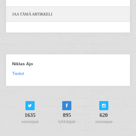
JAA TÄMÄ ARTIKKELI
Niklas Ajo
Tiedot
1635
895
620
seuraajaa
tykkääjää
seuraajaa