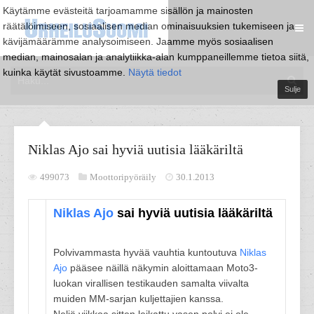
Käytämme evästeitä tarjoamamme sisällön ja mainosten
räätälöimiseen, sosiaalisen median ominaisuuksien tukemiseen ja
kävijämäärämme analysoimiseen. Jaamme myös sosiaalisen
median, mainosalan ja analytiikka-alan kumppaneillemme tietoa siitä,
kuinka käytät sivustoamme.
Näytä tiedot
Sulje
Niklas Ajo sai hyviä uutisia lääkäriltä
499073
Moottoripyöräily
30.1.2013
Niklas Ajo
sai hyviä uutisia lääkäriltä
Polvivammasta hyvää vauhtia kuntoutuva
Niklas
Ajo
pääsee näillä näkymin aloittamaan Moto3-
luokan virallisen testikauden samalta viivalta
muiden MM-sarjan kuljettajien kanssa.