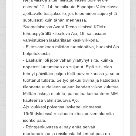
Neljä viikkoa sitten leikattu vasen polvi ei ole
esteenä 12.-14. helmikuuta Espanjan Valenciassa
ajettavalle testijaksolle, jos toipuminen sujuu yhtä
suotuisasti kuin tähän mennessä.
Suomalaisessa Avant Tecno-tiimissä KTM:n
tehdaspyörällä kilpaileva Ajo, 18, sai asiaan
vahvistuksen lääkäriltään keskiviikkona.
- Ei tosiaankaan mikään tuomiopäivä, huokaisi Ajo
helpotuksesta.
- Lääkärini oli jopa vähän yllättynyt siitä, kuinka
nopeasti luutuminen on sujunut. Eipä silti, olen
tehnyt päivittäin paljon töitä polven kanssa ja se on
tuottanut tulosta. Se työ jatkuu tiiviinä ja katsotaan
tilannetta uudelleen vajaan kahden viikon kuluttua.
Mitään riskejä ei oteta, painottaa kolmanteen MM-
kauteensa valmistautuva Ajo.
Ajo loukkasi polvensa laskettelurinteessä.
Tärähdyksessä reisiluusta irtosi polven alueelta
isohko pala.
- Röntgenkuvassa ei näy enää selvää
murtumalinjaa ja reisiluusta lohjennut pala on