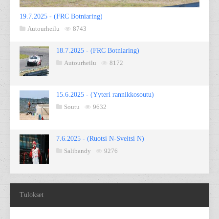
19.7.2025 - (FRC Botniaring)
Autourheilu
8743
18.7.2025 - (FRC Botniaring)
Autourheilu
8172
15.6.2025 - (Yyteri rannikkosoutu)
Soutu
9632
7.6.2025 - (Ruotsi N-Sveitsi N)
Salibandy
9276
Tulokset