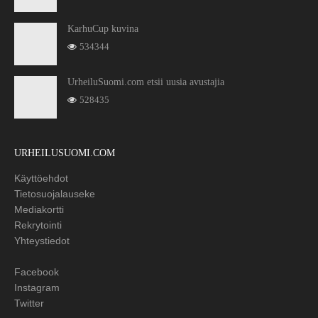
KarhuCup kuvina
534344
UrheiluSuomi.com etsii uusia avustajia
528435
URHEILUSUOMI.COM
Käyttöehdot
Tietosuojalauseke
Mediakortti
Rekrytointi
Yhteystiedot
Facebook
Instagram
Twitter