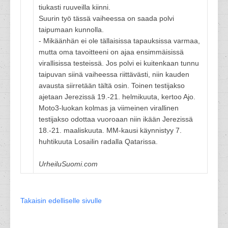
tiukasti ruuveilla kiinni.
Suurin työ tässä vaiheessa on saada polvi
taipumaan kunnolla.
- Mikäänhän ei ole tällaisissa tapauksissa varmaa,
mutta oma tavoitteeni on ajaa ensimmäisissä
virallisissa testeissä. Jos polvi ei kuitenkaan tunnu
taipuvan siinä vaiheessa riittävästi, niin kauden
avausta siirretään tältä osin. Toinen testijakso
ajetaan Jerezissä 19.-21. helmikuuta, kertoo Ajo.
Moto3-luokan kolmas ja viimeinen virallinen
testijakso odottaa vuoroaan niin ikään Jerezissä
18.-21. maaliskuuta. MM-kausi käynnistyy 7.
huhtikuuta Losailin radalla Qatarissa.
UrheiluSuomi.com
Takaisin edelliselle sivulle