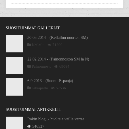
SUOSITUIMMAT GALLERIAT
30.03.2014 - (Keilailun nuorten SM)
Keilailu
71209
22.02.2014 - (Painonnoston SM la N)
Painonnosto
69084
6.9.2013 - (Suomi-Espanja)
Jalkapallo
57536
SUOSITUIMMAT ARTIKKELIT
Rokin blogi - huoltaja vailla vertaa
546527