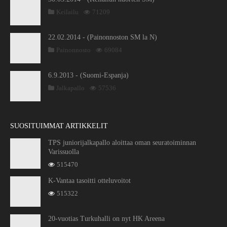
Keilailu
71209
22.02.2014 - (Painonnoston SM la N)
Painonnosto
69084
6.9.2013 - (Suomi-Espanja)
Jalkapallo
57536
SUOSITUIMMAT ARTIKKELIT
TPS juniorijalkapallo aloittaa oman seuratoiminnan
Varissuolla
515470
K-Vantaa tasoitti otteluvoitot
515322
20-vuotias Turkuhalli on nyt HK Areena