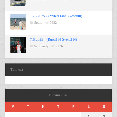
15.6.2025 - (Yyteri rannikkosoutu)
Soutu
9632
7.6.2025 - (Ruotsi N-Sveitsi N)
Salibandy
9276
Tulokset
Elokuu 2026
M
T
K
T
P
L
S
1
2