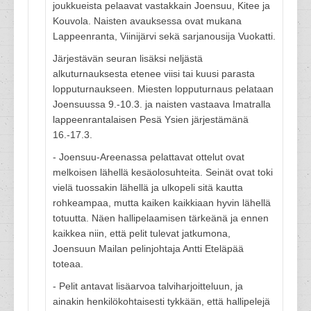
joukkueista pelaavat vastakkain Joensuu, Kitee ja
Kouvola. Naisten avauksessa ovat mukana
Lappeenranta, Viinijärvi sekä sarjanousija Vuokatti.
Järjestävän seuran lisäksi neljästä
alkuturnauksesta etenee viisi tai kuusi parasta
lopputurnaukseen. Miesten lopputurnaus pelataan
Joensuussa 9.-10.3. ja naisten vastaava Imatralla
lappeenrantalaisen Pesä Ysien järjestämänä
16.-17.3.
- Joensuu-Areenassa pelattavat ottelut ovat
melkoisen lähellä kesäolosuhteita. Seinät ovat toki
vielä tuossakin lähellä ja ulkopeli sitä kautta
rohkeampaa, mutta kaiken kaikkiaan hyvin lähellä
totuutta. Näen hallipelaamisen tärkeänä ja ennen
kaikkea niin, että pelit tulevat jatkumona,
Joensuun Mailan pelinjohtaja Antti Eteläpää
toteaa.
- Pelit antavat lisäarvoa talviharjoitteluun, ja
ainakin henkilökohtaisesti tykkään, että hallipelejä