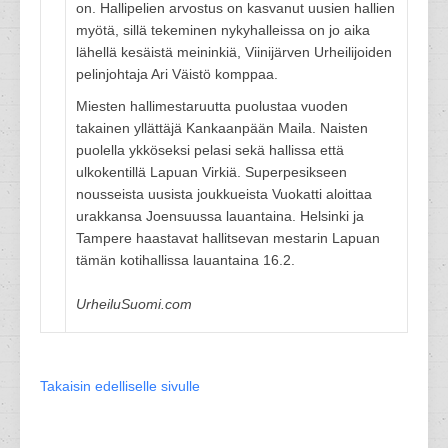
on. Hallipelien arvostus on kasvanut uusien hallien
myötä, sillä tekeminen nykyhalleissa on jo aika
lähellä kesäistä meininkiä, Viinijärven Urheilijoiden
pelinjohtaja Ari Väistö komppaa.
Miesten hallimestaruutta puolustaa vuoden
takainen yllättäjä Kankaanpään Maila. Naisten
puolella ykköseksi pelasi sekä hallissa että
ulkokentillä Lapuan Virkiä. Superpesikseen
nousseista uusista joukkueista Vuokatti aloittaa
urakkansa Joensuussa lauantaina. Helsinki ja
Tampere haastavat hallitsevan mestarin Lapuan
tämän kotihallissa lauantaina 16.2.
UrheiluSuomi.com
Takaisin edelliselle sivulle