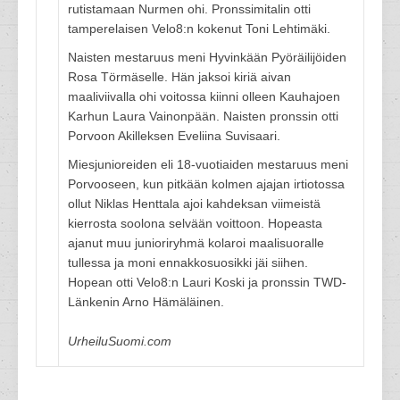
rutistamaan Nurmen ohi. Pronssimitalin otti
tamperelaisen Velo8:n kokenut Toni Lehtimäki.
Naisten mestaruus meni Hyvinkään Pyöräilijöiden
Rosa Törmäselle. Hän jaksoi kiriä aivan
maaliviivalla ohi voitossa kiinni olleen Kauhajoen
Karhun Laura Vainonpään. Naisten pronssin otti
Porvoon Akilleksen Eveliina Suvisaari.
Miesjunioreiden eli 18-vuotiaiden mestaruus meni
Porvooseen, kun pitkään kolmen ajajan irtiotossa
ollut Niklas Henttala ajoi kahdeksan viimeistä
kierrosta soolona selvään voittoon. Hopeasta
ajanut muu junioriryhmä kolaroi maalisuoralle
tullessa ja moni ennakkosuosikki jäi siihen.
Hopean otti Velo8:n Lauri Koski ja pronssin TWD-
Länkenin Arno Hämäläinen.
UrheiluSuomi.com