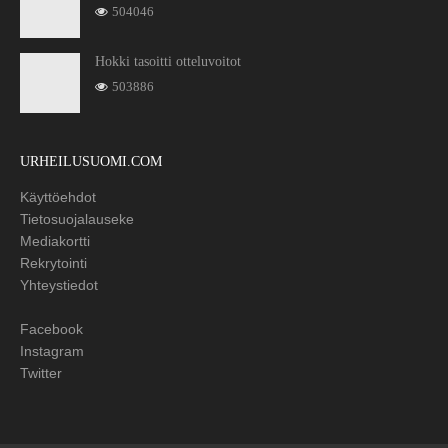
504046
Hokki tasoitti otteluvoitot
503886
URHEILUSUOMI.COM
Käyttöehdot
Tietosuojalauseke
Mediakortti
Rekrytointi
Yhteystiedot
Facebook
Instagram
Twitter