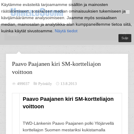
Käytämme evästeitä tarjoamamme sisällön ja mainosten
räätälöimiseen, sosiaalisen median ominaisuuksien tukemiseen ja
kävijämäärämme analysoimiseen. Jaamme myös sosiaalisen
median, mainosalan ja analytiikka-alan kumppaneillemme tietoa siitä,
kuinka käytät sivustoamme.
Näytä tiedot
Sulje
Paavo Paajanen kiri SM-kortteliajon
voittoon
499037
Pyöräily
13.8.2013
Paavo Paajanen kiri SM-kortteliajon
voittoon
TWD-Länkenin Paavo Paajanen polki Ylöjärvellä
kortteliajon Suomen mestariksi kukistamalla