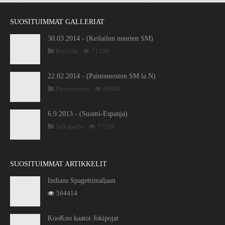
SUOSITUIMMAT GALLERIAT
30.03.2014 - (Keilailun nuorten SM)
Keilailu
71209
22.02.2014 - (Painonnoston SM la N)
Painonnosto
69084
6.9.2013 - (Suomi-Espanja)
Jalkapallo
57536
SUOSITUIMMAT ARTIKKELIT
Indians Spagettimaljaan
504414
KooKoo kaatoi Jokipojat