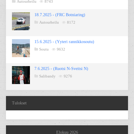
Autourheilu
8743
18.7.2025 - (FRC Botniaring)
Autourheilu
8172
15.6.2025 - (Yyteri rannikkosoutu)
Soutu
9632
7.6.2025 - (Ruotsi N-Sveitsi N)
Salibandy
9276
Tulokset
Elokuu 2026