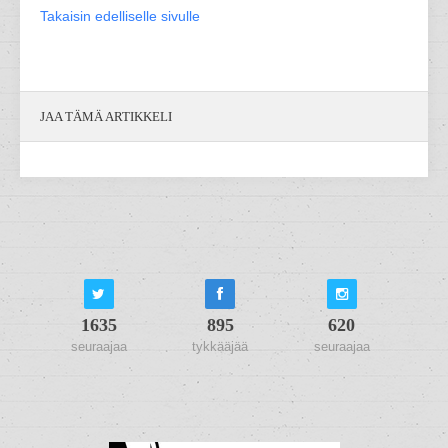
Takaisin edelliselle sivulle
JAA TÄMÄ ARTIKKELI
1635
895
620
seuraajaa
tykkääjää
seuraajaa