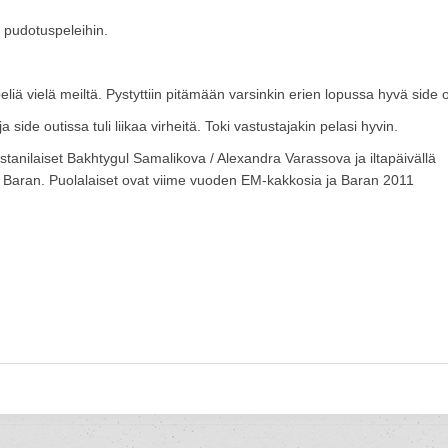
 pudotuspeleihin.
peliä vielä meiltä. Pystyttiin pitämään varsinkin erien lopussa hyvä side o
side outissa tuli liikaa virheitä. Toki vastustajakin pelasi hyvin.
anilaiset Bakhtygul Samalikova / Alexandra Varassova ja iltapäivällä
 Baran. Puolalaiset ovat viime vuoden EM-kakkosia ja Baran 2011