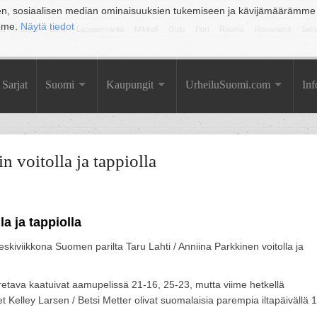
en, sosiaalisen median ominaisuuksien tukemiseen ja kävijämäärämme
amme.
Näytä tiedot
la
Kuopio
Lahti
Lappeenranta
Mikkeli
Oulu
Pori
Rauma
Rovaniemi
Sein
Sarjat
Suomi
Kaupungit
UrheiluSuomi.com
Inf
 voitolla ja tappiolla
a ja tappiolla
skiviikkona Suomen parilta Taru Lahti / Anniina Parkkinen voitolla ja
kretava kaatuivat aamupelissä 21-16, 25-23, mutta viime hetkellä
 Kelley Larsen / Betsi Metter olivat suomalaisia parempia iltapäivällä 