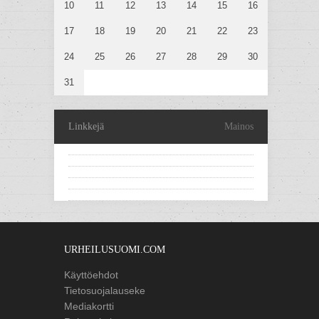
10
11
12
13
14
15
16
17
18
19
20
21
22
23
24
25
26
27
28
29
30
31
Linkkejä
Mainos
URHEILUSUOMI.COM
Käyttöehdot
Tietosuojalauseke
Mediakortti