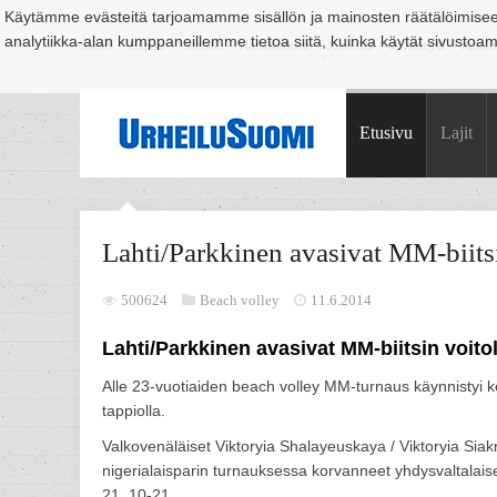
Käytämme evästeitä tarjoamamme sisällön ja mainosten räätälöimise
analytiikka-alan kumppaneillemme tietoa siitä, kuinka käytät sivusto
Suomi
Espoo
Helsinki
Hämeenlinna
Joensuu
Jyväskylä
Kouvo
Etusivu
Lajit
Lahti/Parkkinen avasivat MM-biitsin
500624
Beach volley
11.6.2014
Lahti/Parkkinen avasivat MM-biitsin voitoll
Alle 23-vuotiaiden beach volley MM-turnaus käynnistyi ke
tappiolla.
Valkovenäläiset Viktoryia Shalayeuskaya / Viktoryia Sia
nigerialaisparin turnauksessa korvanneet yhdysvaltalaiset
21, 10-21.