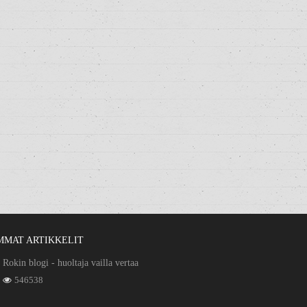
MMAT ARTIKKELIT
Rokin blogi - huoltaja vailla vertaa
546538