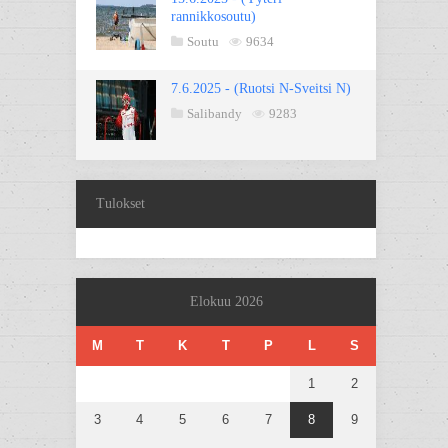
rannikkosoutu)
Soutu
9634
7.6.2025 - (Ruotsi N-Sveitsi N)
Salibandy
9283
Tulokset
Elokuu 2026
M
T
K
T
P
L
S
1
2
3
4
5
6
7
8
9