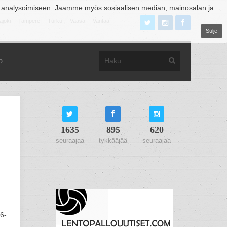
 analysoimiseen. Jaamme myös sosiaalisen median, mainosalan ja
äjoki
Tampere
Turku
Vaasa
Vantaa
Sulje
o
1635
895
620
seuraajaa
tykkääjää
seuraajaa
16-