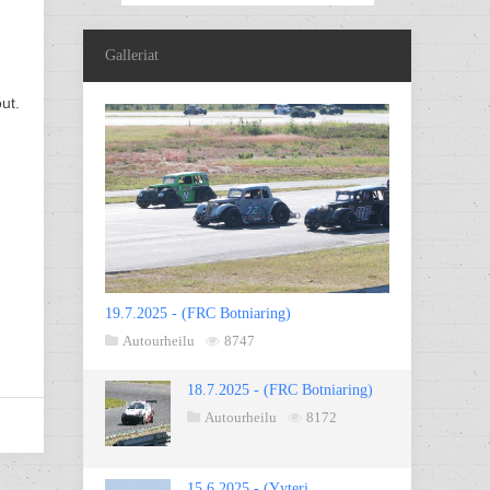
Galleriat
ut.
19.7.2025 - (FRC Botniaring)
Autourheilu
8747
18.7.2025 - (FRC Botniaring)
Autourheilu
8172
15.6.2025 - (Yyteri