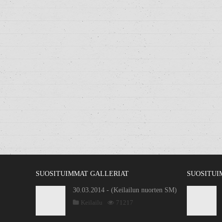
SUOSITUIMMAT GALLERIAT
SUOSITUI
30.03.2014 - (Keilailun nuorten SM)
Keilailu
71217