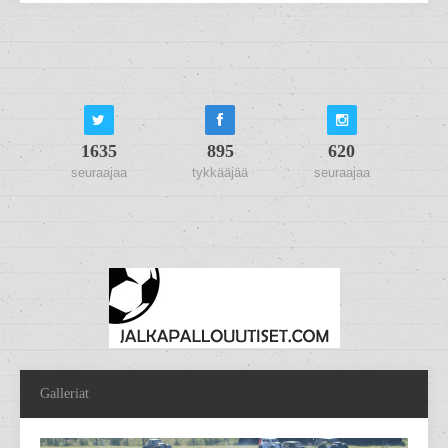
1635
895
620
seuraajaa
tykkääjää
seuraajaa
Galleriat