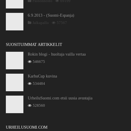
Painonnosto
69199
6.9.2013 - (Suomi-Espanja)
Jalkapallo
57567
SUOSITUIMMAT ARTIKKELIT
Rokin blogi - huoltaja vailla vertaa
546675
KarhuCup kuvina
534484
UrheiluSuomi.com etsii uusia avustajia
528560
URHEILUSUOMI.COM