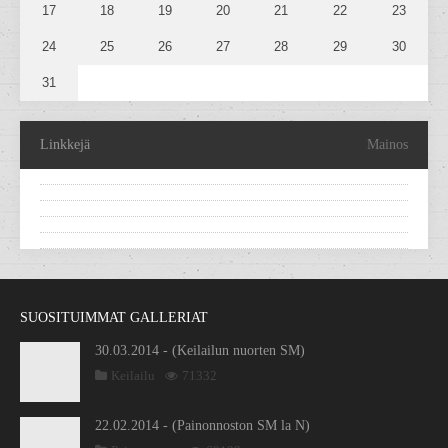
17
18
19
20
21
22
23
24
25
26
27
28
29
30
31
Linkkejä
Mainos
SUOSITUIMMAT GALLERIAT
30.03.2014 - (Keilailun nuorten SM)
Keilailu
71332
22.02.2014 - (Painonnoston SM la N)