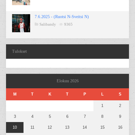
7.6.2025 - (Ruotsi N-Sveitsi N)
Salibandy
9365
Tulokset
Elokuu 2026
M
T
K
T
P
L
S
1
2
3
4
5
6
7
8
9
10
11
12
13
14
15
16