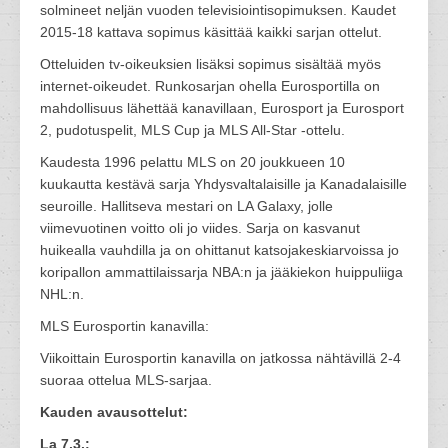
solmineet neljän vuoden televisiointisopimuksen. Kaudet
2015-18 kattava sopimus käsittää kaikki sarjan ottelut.
Otteluiden tv-oikeuksien lisäksi sopimus sisältää myös
internet-oikeudet. Runkosarjan ohella Eurosportilla on
mahdollisuus lähettää kanavillaan, Eurosport ja Eurosport
2, pudotuspelit, MLS Cup ja MLS All-Star -ottelu.
Kaudesta 1996 pelattu MLS on 20 joukkueen 10
kuukautta kestävä sarja Yhdysvaltalaisille ja Kanadalaisille
seuroille. Hallitseva mestari on LA Galaxy, jolle
viimevuotinen voitto oli jo viides. Sarja on kasvanut
huikealla vauhdilla ja on ohittanut katsojakeskiarvoissa jo
koripallon ammattilaissarja NBA:n ja jääkiekon huippuliiga
NHL:n.
MLS Eurosportin kanavilla:
Viikoittain Eurosportin kanavilla on jatkossa nähtävillä 2-4
suoraa ottelua MLS-sarjaa.
Kauden avausottelut:
La 7.3.: