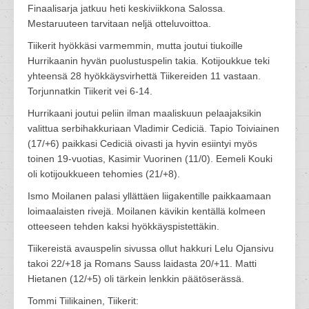
Finaalisarja jatkuu heti keskiviikkona Salossa.
Mestaruuteen tarvitaan neljä otteluvoittoa.
Tiikerit hyökkäsi varmemmin, mutta joutui tiukoille
Hurrikaanin hyvän puolustuspelin takia. Kotijoukkue teki
yhteensä 28 hyökkäysvirhettä Tiikereiden 11 vastaan.
Torjunnatkin Tiikerit vei 6-14.
Hurrikaani joutui peliin ilman maaliskuun pelaajaksikin
valittua serbihakkuriaan Vladimir Cediciä. Tapio Toiviainen
(17/+6) paikkasi Cediciä oivasti ja hyvin esiintyi myös
toinen 19-vuotias, Kasimir Vuorinen (11/0). Eemeli Kouki
oli kotijoukkueen tehomies (21/+8).
Ismo Moilanen palasi yllättäen liigakentille paikkaamaan
loimaalaisten rivejä. Moilanen kävikin kentällä kolmeen
otteeseen tehden kaksi hyökkäyspistettäkin.
Tiikereistä avauspelin sivussa ollut hakkuri Lelu Ojansivu
takoi 22/+18 ja Romans Sauss laidasta 20/+11. Matti
Hietanen (12/+5) oli tärkein lenkkin päätöserässä.
Tommi Tiilikainen, Tiikerit: