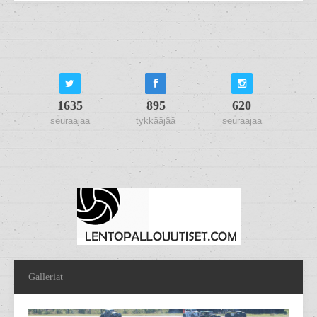
1635
895
620
seuraajaa
tykkääjää
seuraajaa
Galleriat