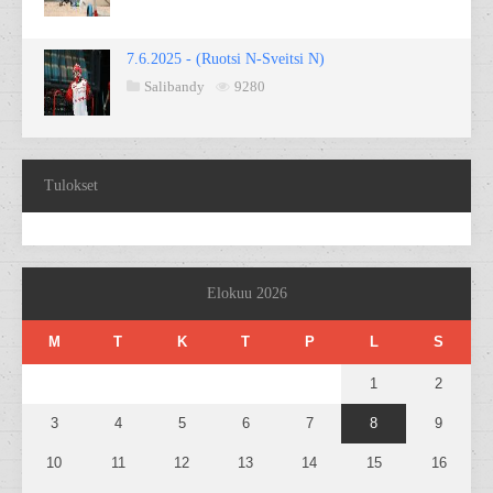
7.6.2025 - (Ruotsi N-Sveitsi N)
Salibandy
9280
Tulokset
Elokuu 2026
M
T
K
T
P
L
S
1
2
3
4
5
6
7
8
9
10
11
12
13
14
15
16