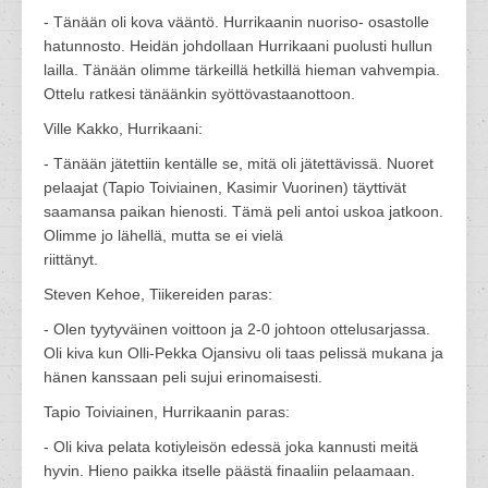
- Tänään oli kova vääntö. Hurrikaanin nuoriso- osastolle
hatunnosto. Heidän johdollaan Hurrikaani puolusti hullun
lailla. Tänään olimme tärkeillä hetkillä hieman vahvempia.
Ottelu ratkesi tänäänkin syöttövastaanottoon.
Ville Kakko, Hurrikaani:
- Tänään jätettiin kentälle se, mitä oli jätettävissä. Nuoret
pelaajat (Tapio Toiviainen, Kasimir Vuorinen) täyttivät
saamansa paikan hienosti. Tämä peli antoi uskoa jatkoon.
Olimme jo lähellä, mutta se ei vielä
riittänyt.
Steven Kehoe, Tiikereiden paras:
- Olen tyytyväinen voittoon ja 2-0 johtoon ottelusarjassa.
Oli kiva kun Olli-Pekka Ojansivu oli taas pelissä mukana ja
hänen kanssaan peli sujui erinomaisesti.
Tapio Toiviainen, Hurrikaanin paras:
- Oli kiva pelata kotiyleisön edessä joka kannusti meitä
hyvin. Hieno paikka itselle päästä finaaliin pelaamaan.