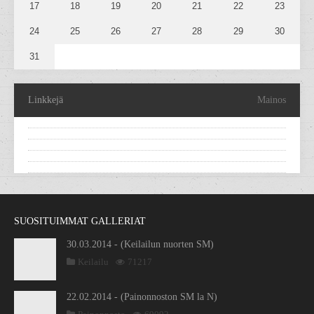
17
18
19
20
21
22
23
24
25
26
27
28
29
30
31
Linkkejä
Mainos
SUOSITUIMMAT GALLERIAT
30.03.2014 - (Keilailun nuorten SM)
Keilailu
71217
22.02.2014 - (Painonnoston SM la N)