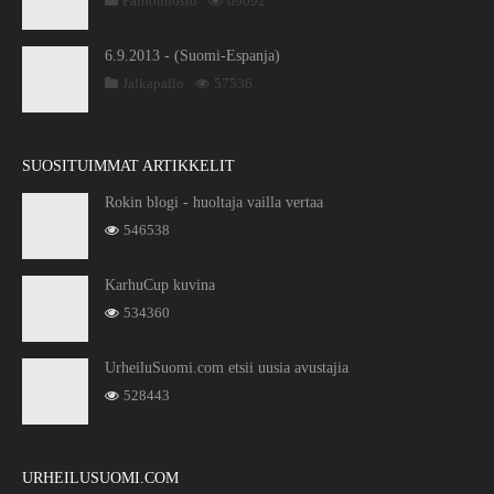
Painonnosto
69092
6.9.2013 - (Suomi-Espanja)
Jalkapallo
57536
SUOSITUIMMAT ARTIKKELIT
Rokin blogi - huoltaja vailla vertaa
546538
KarhuCup kuvina
534360
UrheiluSuomi.com etsii uusia avustajia
528443
URHEILUSUOMI.COM