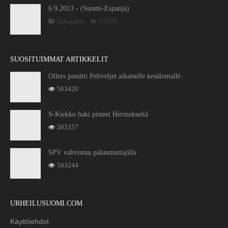
6.9.2013 - (Suomi-Espanja)
Jalkapallo
57506
SUOSITUIMMAT ARTIKKELIT
Oilers passitti Peliveljet aikaiselle kesälomalle
503420
S-Kiekko haki pisteet Hermekseltä
503357
SPV vahvistuu paluumuttajilla
503244
URHEILUSUOMI.COM
Käyttöehdot