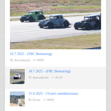
19.7.2025 - (FRC Botniaring)
Autourheilu
8699
18.7.2025 - (FRC Botniaring)
Autourheilu
8133
15.6.2025 - (Yyteri rannikkosoutu)
Soutu
9600