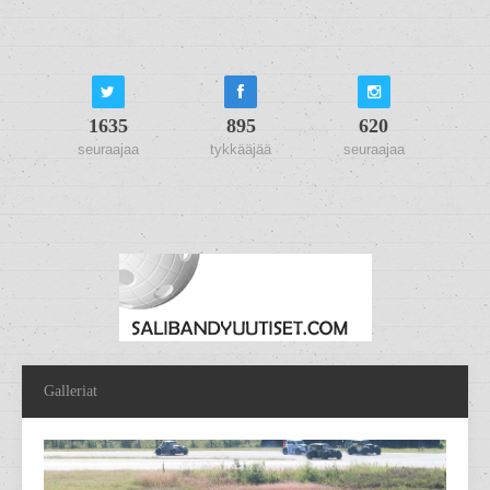
1635
895
620
seuraajaa
tykkääjää
seuraajaa
Galleriat