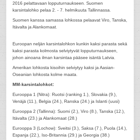
2016 pelattavaan lopputurnaukseen. Suomen
karsintalohko pelaa 2. - 7. helmikuuta Tallinnassa.
Suomen kanssa samassa lohkossa pelaavat Viro, Tanska,
Itävalta ja Alankomaat.
Euroopan neljän karsintalohkon kunkin kaksi parasta sekä
kaksi parasta kolmosta selviytyvät lopputurnaukseen,
johon ainoana ilman karsintaa pääsee isäntä Latvia.
Amerikan lohkosta kisoihin selviytyy kaksi ja Aasian-
Oseanian lohkosta kolme maata.
MM-karsintalohkot:
Eurooppa 1 (Nitra): Ruotsi (ranking 1.), Slovakia (9.),
Venäjä (11.), Belgia (24.), Ranska (24.) ja Islanti (uusi)
Eurooppa 2 (Tallinna): Suomi (2.), Viro (8.), Tanska (12.),
Itävalta (23.) ja Alankomaat (28.)
Eurooppa 3 (Lochow): Sveitsi (3.), Saksa (7.), Puola (14.),
Espanja (22.), Iso-Britannia (29.) ja Georgia (38.)