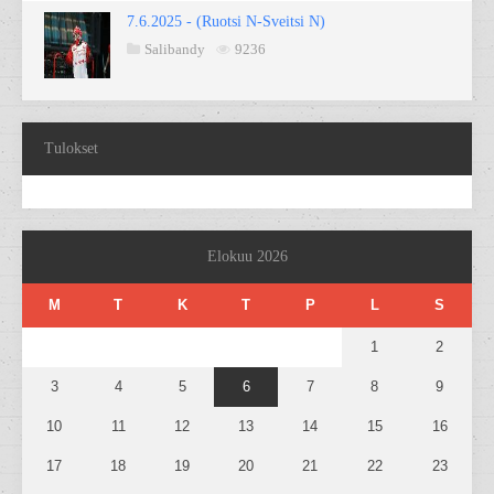
7.6.2025 - (Ruotsi N-Sveitsi N)
Salibandy
9236
Tulokset
Elokuu 2026
M
T
K
T
P
L
S
1
2
3
4
5
6
7
8
9
10
11
12
13
14
15
16
17
18
19
20
21
22
23