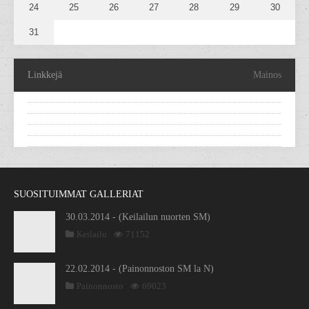
24
25
26
27
28
29
30
31
Linkkejä
Mainos
SUOSITUIMMAT GALLERIAT
30.03.2014 - (Keilailun nuorten SM)
Keilailu
71152
22.02.2014 - (Painonnoston SM la N)
Painonnosto
69023