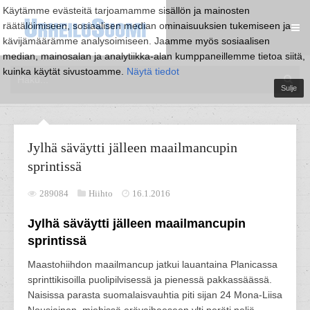
Käytämme evästeitä tarjoamamme sisällön ja mainosten
räätälöimiseen, sosiaalisen median ominaisuuksien tukemiseen ja
kävijämäärämme analysoimiseen. Jaamme myös sosiaalisen
median, mainosalan ja analytiikka-alan kumppaneillemme tietoa siitä,
kuinka käytät sivustoamme.
Näytä tiedot
Sulje
Jylhä säväytti jälleen maailmancupin
sprintissä
289084
Hiihto
16.1.2016
Jylhä säväytti jälleen maailmancupin
sprintissä
Maastohiihdon maailmancup jatkui lauantaina Planicassa
sprinttikisoilla puolipilvisessä ja pienessä pakkassäässä.
Naisissa parasta suomalaisvauhtia piti sijan 24 Mona-Liisa