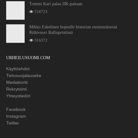
Tommi Kari palaa JJK-paitaan
516723
Mikko Eskelinen hopealle historian ensimmäisessä
Riihivuori Rallisprintissä
516372
URHEILUSUOMI.COM
Käyttöehdot
Tietosuojalauseke
Mediakortti
Rekrytointi
Yhteystiedot
Facebook
Instagram
Twitter