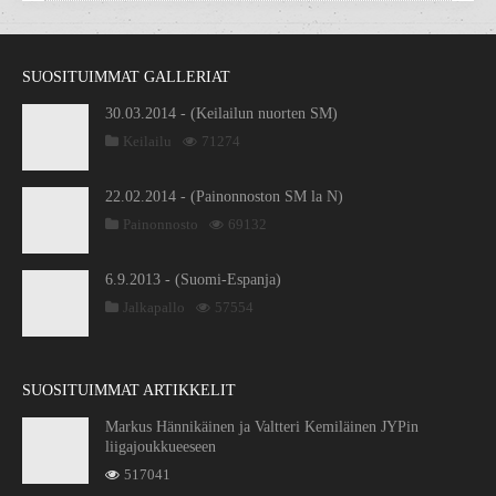
SUOSITUIMMAT GALLERIAT
30.03.2014 - (Keilailun nuorten SM)
Keilailu
71274
22.02.2014 - (Painonnoston SM la N)
Painonnosto
69132
6.9.2013 - (Suomi-Espanja)
Jalkapallo
57554
SUOSITUIMMAT ARTIKKELIT
Markus Hännikäinen ja Valtteri Kemiläinen JYPin
liigajoukkueeseen
517041