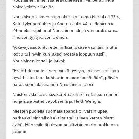
Nousiainen, miehissä erävaiheeseen ylti peräti neljä
sinivalkoista hiihtäjää.
Nousiaisen jälkeen suomalaisista Leena Nurmi oli 37:s,
Katri Lylynperä 40:s ja Andrea Julin 44:s. Planicassa
24:nneksi sijoittunut Nousiainen oli päivän urakkaansa
ilmeisen tyytyväisen oloinen.
"Aika-ajossa tuntui ettei millään pääse vauhtiin, mutta
loppu tuli hyvin kun jaksoi työstää loppuun asti",
Nousiainen kertoi, ja jatkoi:
"Erähiihdossa tein sen minkä pystyin, taktisesti oli ihan
hyvä hiihto. Ihan kohtuullinen suoritus tänään", päivän
paras suomalaisnainen Nousiainen totesi.
Naisten ykköseksi sivakoi Ruotsin Stina Nilsson ennen
norjalaisia Astrid Jacobsenia ja Heidi Wengiä.
Miesten puolella suomalaispanos oli varsin upea,
parhaaksi sinivalkoiseksi taisteli jälleen kerran Martti
Jylhä. Hän vaikutti olevan positiivisin mielin urakkansa
jälkeen.