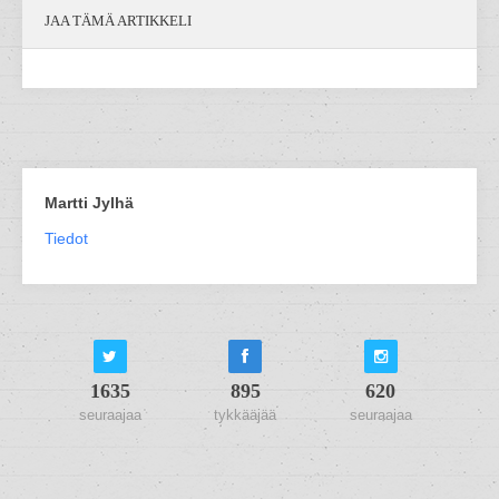
JAA TÄMÄ ARTIKKELI
Martti Jylhä
Tiedot
1635
895
620
seuraajaa
tykkääjää
seuraajaa