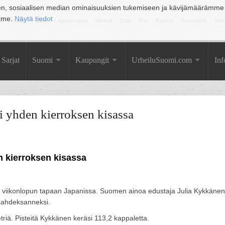
en, sosiaalisen median ominaisuuksien tukemiseen ja kävijämäärämme
amme.
Näytä tiedot
la
Kuopio
Lahti
Lappeenranta
Mikkeli
Oulu
Pori
Rauma
Rovaniemi
Sein
Sarjat
Suomi
Kaupungit
UrheiluSuomi.com
Inf
 yhden kierroksen kisassa
 kierroksen kisassa
e viikonlopun tapaan Japanissa. Suomen ainoa edustaja Julia Kykkänen
 kahdeksanneksi.
ä. Pisteitä Kykkänen keräsi 113,2 kappaletta.