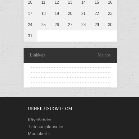
10
11
12
13
14
15
16
17
18
19
20
21
22
23
24
25
26
27
28
29
30
31
Linkkejä
Mainos
URHEILUSUOMI.COM
Käyttöehdot
Tietosuojalauseke
Mediakortti