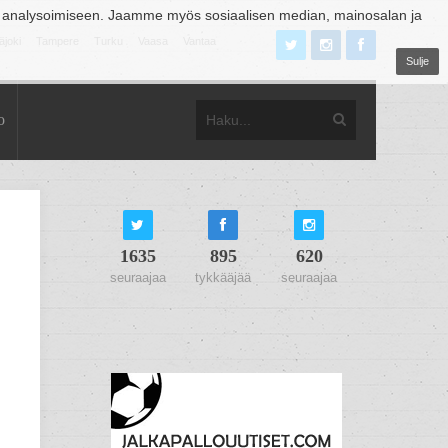
 analysoimiseen. Jaamme myös sosiaalisen median, mainosalan ja
äjoki
Tampere
Turku
Vaasa
Vantaa
Sulje
o
1635
895
620
seuraajaa
tykkääjää
seuraajaa