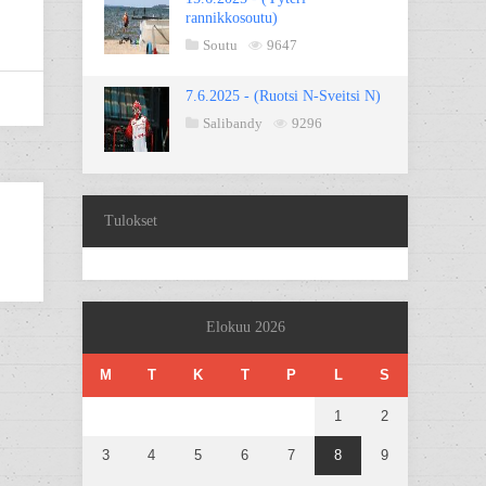
rannikkosoutu)
Soutu
9647
7.6.2025 - (Ruotsi N-Sveitsi N)
Salibandy
9296
Tulokset
Elokuu 2026
M
T
K
T
P
L
S
1
2
3
4
5
6
7
8
9