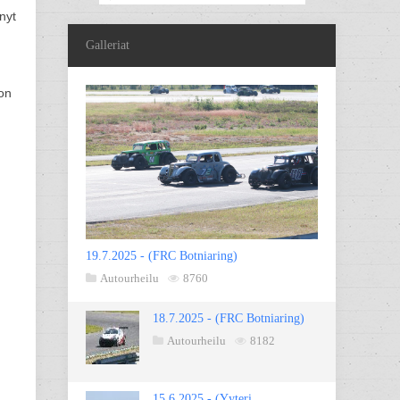
nyt
Galleriat
 on
19.7.2025 - (FRC Botniaring)
Autourheilu
8760
18.7.2025 - (FRC Botniaring)
Autourheilu
8182
15.6.2025 - (Yyteri