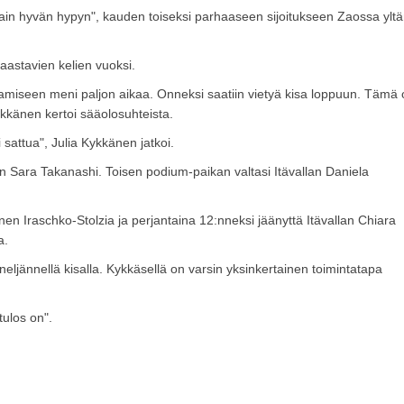
än sain hyvän hypyn", kauden toiseksi parhaaseen sijoitukseen Zaossa yltä
haastavien kelien vuoksi.
ottamiseen meni paljon aikaa. Onneksi saatiin vietyä kisa loppuun. Tämä
kkänen kertoi sääolosuhteista.
 sattua", Julia Kykkänen jatkoi.
nin Sara Takanashi. Toisen podium-paikan valtasi Itävallan Daniela
 Iraschko-Stolzia ja perjantaina 12:nneksi jäänyttä Itävallan Chiara
a.
ljännellä kisalla. Kykkäsellä on varsin yksinkertainen toimintatapa
tulos on".