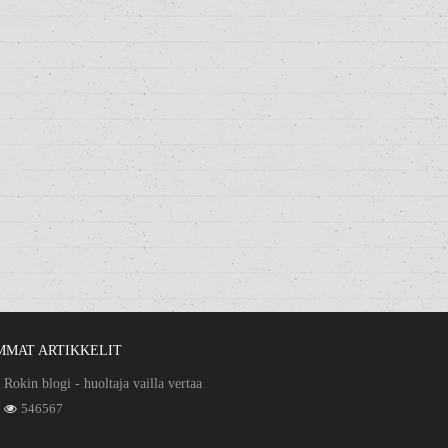
MMAT ARTIKKELIT
Rokin blogi - huoltaja vailla vertaa
546567