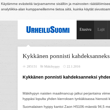
Käytämme evästeitä tarjoamamme sisällön ja mainosten räätälöimise
analytiikka-alan kumppaneillemme tietoa siitä, kuinka käytät sivusto
Suomi
Espoo
Helsinki
Hämeenlinna
Joensuu
Jyväskylä
Kouvo
Etusivu
Lajit
Kykkänen ponnisti kahdeksanneksi
285151
Mäkihyppy
22.1.2016
Kykkänen ponnisti kahdeksanneksi yhden
Mäkihypyn naisten maailmancup jatkui perjantaina viim
hyppäsi lopulta yhden kierroksen tynkäkisassa hienosti
Suomalaisen hyppy kantoi Zaon HS106-mäestä 94,5 metri