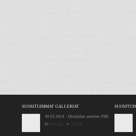
SUOSITUIMMAT GALLERIAT
SUOSITUI
30.03.2014 - (Keilailun nuorten SM)
Keilailu
71239