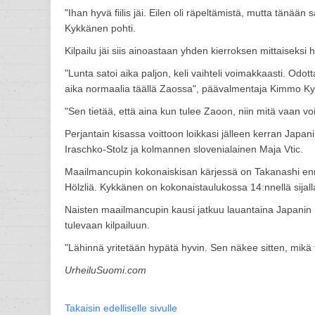
"Ihan hyvä fiilis jäi. Eilen oli räpeltämistä, mutta tänä
Kykkänen pohti.
Kilpailu jäi siis ainoastaan yhden kierroksen mittaiseksi 
"Lunta satoi aika paljon, keli vaihteli voimakkaasti. Od
aika normaalia täällä Zaossa", päävalmentaja Kimmo Ky
"Sen tietää, että aina kun tulee Zaoon, niin mitä vaan voi
Perjantain kisassa voittoon loikkasi jälleen kerran Japa
Iraschko-Stolz ja kolmannen slovenialainen Maja Vtic.
Maailmancupin kokonaiskisan kärjessä on Takanashi ennen
Hölzliä. Kykkänen on kokonaistaulukossa 14:nnellä sijall
Naisten maailmancupin kausi jatkuu lauantaina Japanin ne
tulevaan kilpailuun.
"Lähinnä yritetään hypätä hyvin. Sen näkee sitten, mikä 
UrheiluSuomi.com
Takaisin edelliselle sivulle