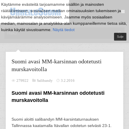
Käytämme evästeitä tarjoamamme sisällön ja mainosten
räätälöimiseen, sosiaalisen median ominaisuuksien tukemiseen ja
kävijämäärämme analysoimiseen. Jaamme myös sosiaalisen
median, mainosalan ja analytiikka-alan kumppaneillemme tietoa siitä,
kuinka käytät sivustoamme.
Näytä tiedot
Sulje
Suomi avasi MM-karsinnan odotetusti
murskavoitolla
279922
Salibandy
3.2.2016
Suomi avasi MM-karsinnan odotetusti
murskavoitolla
Suomi aloitti salibandyn MM-karsintaturnauksen
Tallinnassa kaatamalla Itävallan odotetun selvästi 23-1.