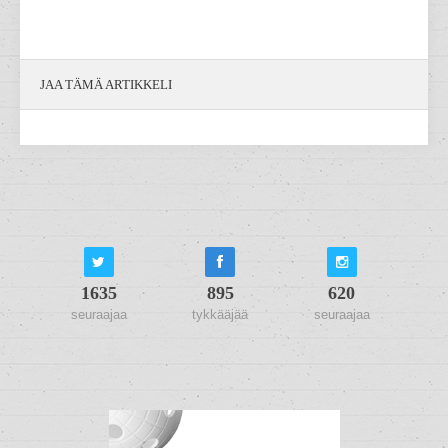
JAA TÄMÄ ARTIKKELI
1635
895
620
seuraajaa
tykkääjää
seuraajaa