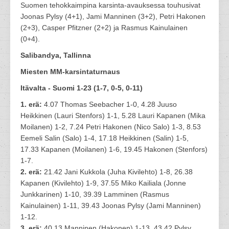
Suomen tehokkaimpina karsinta-avauksessa touhusivat
Joonas Pylsy (4+1), Jami Manninen (3+2), Petri Hakonen
(2+3), Casper Pfitzner (2+2) ja Rasmus Kainulainen
(0+4).
Salibandya, Tallinna
Miesten MM-karsintaturnaus
Itävalta - Suomi 1-23 (1-7, 0-5, 0-11)
1. erä:
4.07 Thomas Seebacher 1-0, 4.28 Juuso
Heikkinen (Lauri Stenfors) 1-1, 5.28 Lauri Kapanen (Mika
Moilanen) 1-2, 7.24 Petri Hakonen (Nico Salo) 1-3, 8.53
Eemeli Salin (Salo) 1-4, 17.18 Heikkinen (Salin) 1-5,
17.33 Kapanen (Moilanen) 1-6, 19.45 Hakonen (Stenfors)
1-7.
2. erä:
21.42 Jani Kukkola (Juha Kivilehto) 1-8, 26.38
Kapanen (Kivilehto) 1-9, 37.55 Miko Kailiala (Jonne
Junkkarinen) 1-10, 39.39 Lamminen (Rasmus
Kainulainen) 1-11, 39.43 Joonas Pylsy (Jami Manninen)
1-12.
3. erä:
40.13 Manninen (Hakonen) 1-13, 43.42 Pylsy