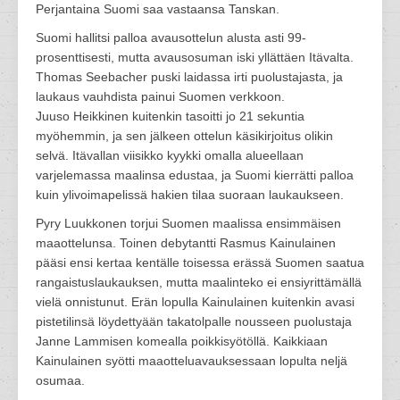
Perjantaina Suomi saa vastaansa Tanskan.
Suomi hallitsi palloa avausottelun alusta asti 99-
prosenttisesti, mutta avausosuman iski yllättäen Itävalta.
Thomas Seebacher puski laidassa irti puolustajasta, ja
laukaus vauhdista painui Suomen verkkoon.
Juuso Heikkinen kuitenkin tasoitti jo 21 sekuntia
myöhemmin, ja sen jälkeen ottelun käsikirjoitus olikin
selvä. Itävallan viisikko kyykki omalla alueellaan
varjelemassa maalinsa edustaa, ja Suomi kierrätti palloa
kuin ylivoimapelissä hakien tilaa suoraan laukaukseen.
Pyry Luukkonen torjui Suomen maalissa ensimmäisen
maaottelunsa. Toinen debytantti Rasmus Kainulainen
pääsi ensi kertaa kentälle toisessa erässä Suomen saatua
rangaistuslaukauksen, mutta maalinteko ei ensiyrittämällä
vielä onnistunut. Erän lopulla Kainulainen kuitenkin avasi
pistetilinsä löydettyään takatolpalle nousseen puolustaja
Janne Lammisen komealla poikkisyötöllä. Kaikkiaan
Kainulainen syötti maaotteluavauksessaan lopulta neljä
osumaa.