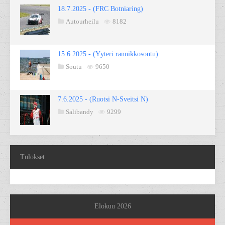
18.7.2025 - (FRC Botniaring)
Autourheilu
8182
15.6.2025 - (Yyteri rannikkosoutu)
Soutu
9650
7.6.2025 - (Ruotsi N-Sveitsi N)
Salibandy
9299
Tulokset
Elokuu 2026