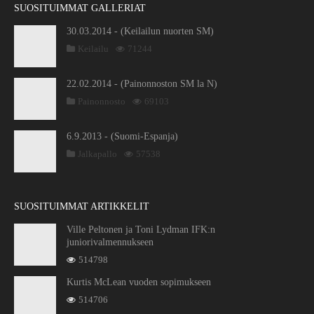
SUOSITUIMMAT GALLERIAT
30.03.2014 - (Keilailun nuorten SM)
Keilailu
71244
22.02.2014 - (Painonnoston SM la N)
Painonnosto
69103
6.9.2013 - (Suomi-Espanja)
Jalkapallo
57538
SUOSITUIMMAT ARTIKKELIT
Ville Peltonen ja Toni Lydman IFK:n
juniorivalmennukseen
514798
Kurtis McLean vuoden sopimukseen
514706