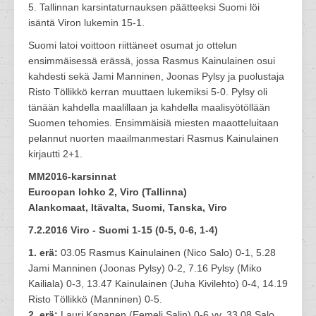
5. Tallinnan karsintaturnauksen päätteeksi Suomi löi
isäntä Viron lukemin 15-1.
Suomi latoi voittoon riittäneet osumat jo ottelun
ensimmäisessä erässä, jossa Rasmus Kainulainen osui
kahdesti sekä Jami Manninen, Joonas Pylsy ja puolustaja
Risto Töllikkö kerran muuttaen lukemiksi 5-0. Pylsy oli
tänään kahdella maalillaan ja kahdella maalisyötöllään
Suomen tehomies. Ensimmäisiä miesten maaotteluitaan
pelannut nuorten maailmanmestari Rasmus Kainulainen
kirjautti 2+1.
MM2016-karsinnat
Euroopan lohko 2, Viro (Tallinna)
Alankomaat, Itävalta, Suomi, Tanska, Viro
7.2.2016 Viro - Suomi 1-15 (0-5, 0-6, 1-4)
1. erä:
03.05 Rasmus Kainulainen (Nico Salo) 0-1, 5.28
Jami Manninen (Joonas Pylsy) 0-2, 7.16 Pylsy (Miko
Kailiala) 0-3, 13.47 Kainulainen (Juha Kivilehto) 0-4, 14.19
Risto Töllikkö (Manninen) 0-5.
2. erä:
Lauri Kapanen (Eemeli Salin) 0-6 yv, 33.08 Salo