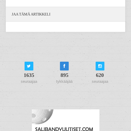
JAA TÄMÄ ARTIKKELI
1635
895
620
seuraajaa
tykkääjää
seuraajaa