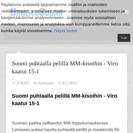
Käytämme evästeitä tarjoamamme sisällön ja mainosten
räätälöimiseen, sosiaalisen median ominaisuuksien tukemiseen ja
kävijämäärämme analysoimiseen. Jaamme myös sosiaalisen
median, mainosalan ja analytiikka-alan kumppaneillemme tietoa siitä,
kuinka käytät sivustoamme.
Näytä tiedot
Sulje
Suomi puhtaalla pelillä MM-kisoihin - Viro
kaatui 15-1
278207
Salibandy
8.2.2016
Suomi puhtaalla pelillä MM-kisoihin - Viro
kaatui 15-1
Suomen paikka salibandyn MM-lopputurnauksessa
Latviassa aukesi lopulta puhtaalla pelillä ja maalierolla 66-