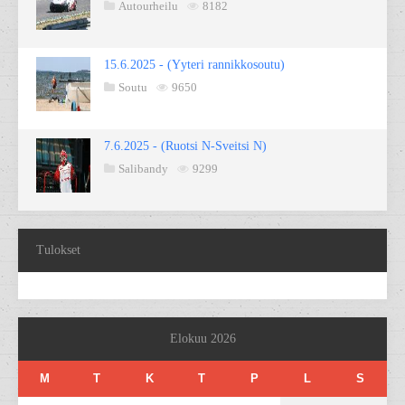
Autourheilu
8182
15.6.2025 - (Yyteri rannikkosoutu)
Soutu
9650
7.6.2025 - (Ruotsi N-Sveitsi N)
Salibandy
9299
Tulokset
Elokuu 2026
M
T
K
T
P
L
S