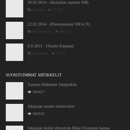
30.03.2014 - (Keilailun nuorten SM)
Keilailu
71251
22.02.2014 - (Painonnoston SM la N)
Painonnosto
69110
6.9.2013 - (Suomi-Espanja)
Jalkapallo
57542
SUOSITUIMMAT ARTIKKELIT
Tuomas Huhtanen Jokipoikiin
504427
Jokipojat tasoitti otteluvoitot
504322
Jokipojat aloitti yhteistyön Riian Dynamon kanssa