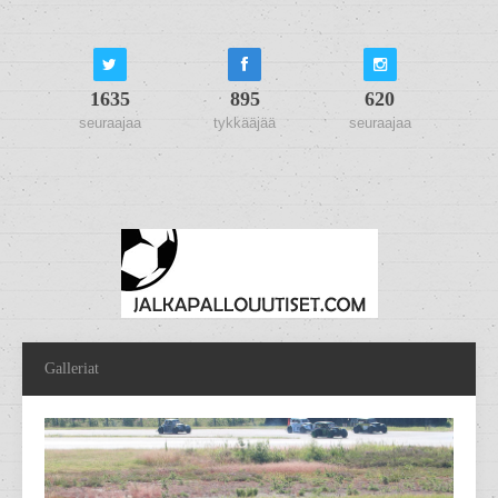
1635
895
620
seuraajaa
tykkääjää
seuraajaa
Galleriat