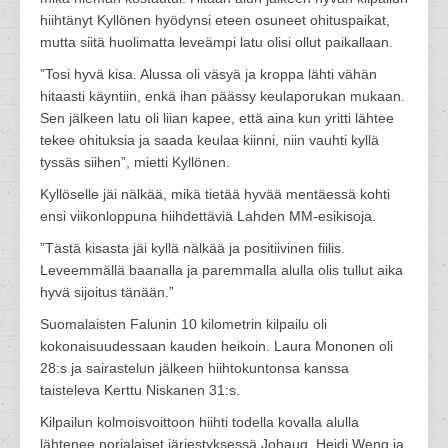
hiihtänyt Kyllönen hyödynsi eteen osuneet ohituspaikat,
mutta siitä huolimatta leveämpi latu olisi ollut paikallaan.
”Tosi hyvä kisa. Alussa oli väsyä ja kroppa lähti vähän
hitaasti käyntiin, enkä ihan päässy keulaporukan mukaan.
Sen jälkeen latu oli liian kapee, että aina kun yritti lähtee
tekee ohituksia ja saada keulaa kiinni, niin vauhti kyllä
tyssäs siihen”, mietti Kyllönen.
Kyllöselle jäi nälkää, mikä tietää hyvää mentäessä kohti
ensi viikonloppuna hiihdettäviä Lahden MM-esikisoja.
”Tästä kisasta jäi kyllä nälkää ja positiivinen fiilis.
Leveemmällä baanalla ja paremmalla alulla olis tullut aika
hyvä sijoitus tänään.”
Suomalaisten Falunin 10 kilometrin kilpailu oli
kokonaisuudessaan kauden heikoin. Laura Mononen oli
28:s ja sairastelun jälkeen hiihtokuntonsa kanssa
taisteleva Kerttu Niskanen 31:s.
Kilpailun kolmoisvoittoon hiihti todella kovalla alulla
lähtenee norjalaiset järjestyksessä Johaug, Heidi Weng ja