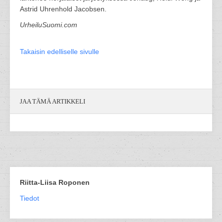
Astrid Uhrenhold Jacobsen.
UrheiluSuomi.com
Takaisin edelliselle sivulle
JAA TÄMÄ ARTIKKELI
Riitta-Liisa Roponen
Tiedot