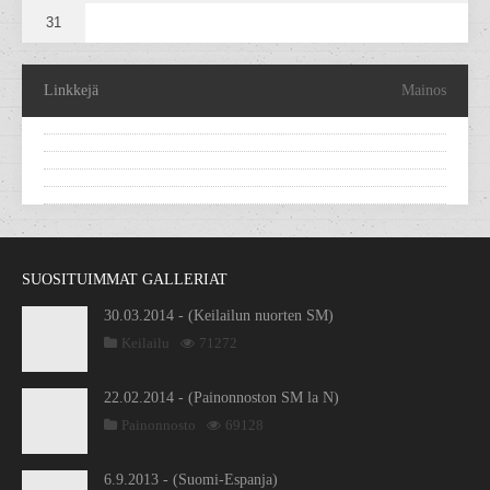
31
Linkkejä
Mainos
SUOSITUIMMAT GALLERIAT
30.03.2014 - (Keilailun nuorten SM)
Keilailu
71272
22.02.2014 - (Painonnoston SM la N)
Painonnosto
69128
6.9.2013 - (Suomi-Espanja)