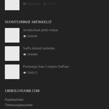
Jalkapallo
57554
SUOSITUIMMAT ARTIKKELIT
Jyväskylässä pitää voittaa
504940
SaiPa iloitteli kotiedun
504496
Puolustaja Sam Lofquist SaiPaan
504015
URHEILUSUOMI.COM
Käyttöehdot
Tietosuojalauseke