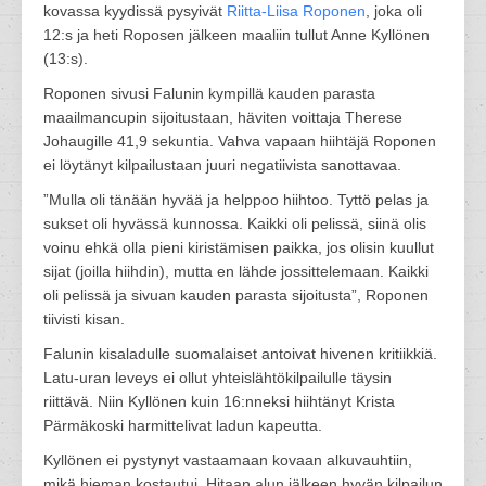
kovassa kyydissä pysyivät
Riitta-Liisa Roponen
, joka oli
12:s ja heti Roposen jälkeen maaliin tullut Anne Kyllönen
(13:s).
Roponen sivusi Falunin kympillä kauden parasta
maailmancupin sijoitustaan, häviten voittaja Therese
Johaugille 41,9 sekuntia. Vahva vapaan hiihtäjä Roponen
ei löytänyt kilpailustaan juuri negatiivista sanottavaa.
”Mulla oli tänään hyvää ja helppoo hiihtoo. Tyttö pelas ja
sukset oli hyvässä kunnossa. Kaikki oli pelissä, siinä olis
voinu ehkä olla pieni kiristämisen paikka, jos olisin kuullut
sijat (joilla hiihdin), mutta en lähde jossittelemaan. Kaikki
oli pelissä ja sivuan kauden parasta sijoitusta”, Roponen
tiivisti kisan.
Falunin kisaladulle suomalaiset antoivat hivenen kritiikkiä.
Latu-uran leveys ei ollut yhteislähtökilpailulle täysin
riittävä. Niin Kyllönen kuin 16:nneksi hiihtänyt Krista
Pärmäkoski harmittelivat ladun kapeutta.
Kyllönen ei pystynyt vastaamaan kovaan alkuvauhtiin,
mikä hieman kostautui. Hitaan alun jälkeen hyvän kilpailun