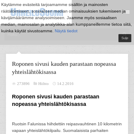
Käytämme evästeitä tarjoamamme sisällön ja mainosten
räätälöimiseen, sosiaalisen median ominaisuuksien tukemiseen ja
kävijämäärämme analysoimiseen. Jaamme myös sosiaalisen
median, mainosalan ja analytiikka-alan kumppaneillemme tietoa siitä,
kuinka käytät sivustoamme.
Näytä tiedot
Sulje
Roponen sivusi kauden parastaan nopeassa
yhteislähtökisassa
273896
Hiihto
14.2.2016
Roponen sivusi kauden parastaan
nopeassa yhteislähtökisassa
Ruotsin Falunissa hiihdettiin reipasvauhtinen 10 kilometrin
vapaan yhteislähtökilpailu. Suomalaisista parhaiten