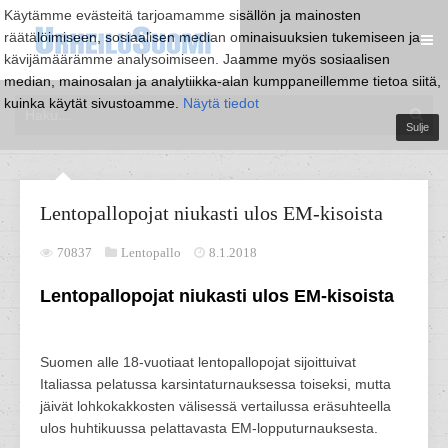
Käytämme evästeitä tarjoamamme sisällön ja mainosten
räätälöimiseen, sosiaalisen median ominaisuuksien tukemiseen ja
kävijämäärämme analysoimiseen. Jaamme myös sosiaalisen
median, mainosalan ja analytiikka-alan kumppaneillemme tietoa siitä,
kuinka käytät sivustoamme.
Näytä tiedot
Sulje
Lentopallopojat niukasti ulos EM-kisoista
70837
Lentopallo
8.1.2018
Lentopallopojat niukasti ulos EM-kisoista
Suomen alle 18-vuotiaat lentopallopojat sijoittuivat
Italiassa pelatussa karsintaturnauksessa toiseksi, mutta
jäivät lohkokakkosten välisessä vertailussa eräsuhteella
ulos huhtikuussa pelattavasta EM-lopputurnauksesta.