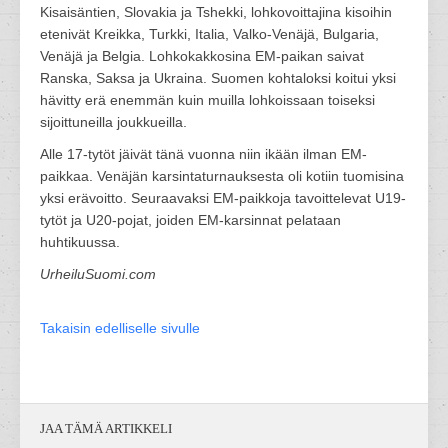
Kisaisäntien, Slovakia ja Tshekki, lohkovoittajina kisoihin
etenivät Kreikka, Turkki, Italia, Valko-Venäjä, Bulgaria,
Venäjä ja Belgia. Lohkokakkosina EM-paikan saivat
Ranska, Saksa ja Ukraina. Suomen kohtaloksi koitui yksi
hävitty erä enemmän kuin muilla lohkoissaan toiseksi
sijoittuneilla joukkueilla.
Alle 17-tytöt jäivät tänä vuonna niin ikään ilman EM-
paikkaa. Venäjän karsintaturnauksesta oli kotiin tuomisina
yksi erävoitto. Seuraavaksi EM-paikkoja tavoittelevat U19-
tytöt ja U20-pojat, joiden EM-karsinnat pelataan
huhtikuussa.
UrheiluSuomi.com
Takaisin edelliselle sivulle
JAA TÄMÄ ARTIKKELI