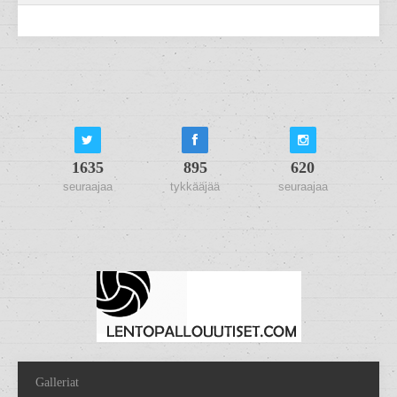
1635
895
620
seuraajaa
tykkääjää
seuraajaa
Galleriat