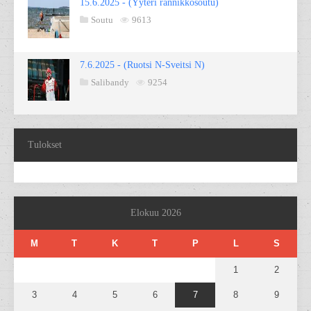
15.6.2025 - (Yyteri rannikkosoutu)
Soutu
9613
7.6.2025 - (Ruotsi N-Sveitsi N)
Salibandy
9254
Tulokset
Elokuu 2026
M
T
K
T
P
L
S
1
2
3
4
5
6
7
8
9