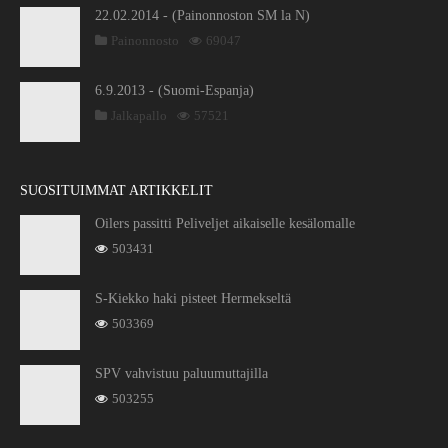
22.02.2014 - (Painonnoston SM la N)
Painonnosto
69047
6.9.2013 - (Suomi-Espanja)
Jalkapallo
57521
SUOSITUIMMAT ARTIKKELIT
Oilers passitti Peliveljet aikaiselle kesälomalle
503431
S-Kiekko haki pisteet Hermekseltä
503369
SPV vahvistuu paluumuttajilla
503255