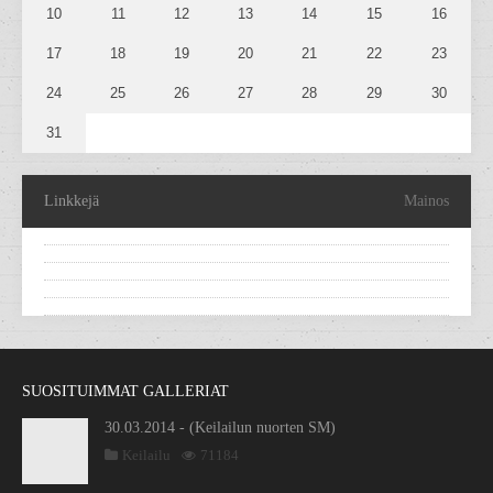
10
11
12
13
14
15
16
17
18
19
20
21
22
23
24
25
26
27
28
29
30
31
Linkkejä
Mainos
SUOSITUIMMAT GALLERIAT
30.03.2014 - (Keilailun nuorten SM)
Keilailu
71184