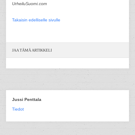
UrheiluSuomi.com
Takaisin edelliselle sivulle
JAA TÄMÄ ARTIKKELI
Jussi Penttala
Tiedot