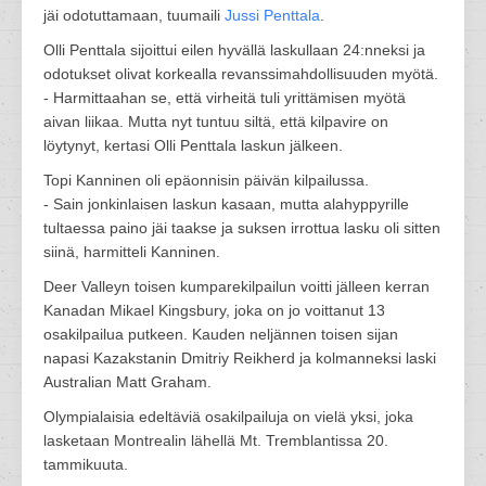
jäi odotuttamaan, tuumaili
Jussi Penttala
.
Olli Penttala sijoittui eilen hyvällä laskullaan 24:nneksi ja
odotukset olivat korkealla revanssimahdollisuuden myötä.
- Harmittaahan se, että virheitä tuli yrittämisen myötä
aivan liikaa. Mutta nyt tuntuu siltä, että kilpavire on
löytynyt, kertasi Olli Penttala laskun jälkeen.
Topi Kanninen oli epäonnisin päivän kilpailussa.
- Sain jonkinlaisen laskun kasaan, mutta alahyppyrille
tultaessa paino jäi taakse ja suksen irrottua lasku oli sitten
siinä, harmitteli Kanninen.
Deer Valleyn toisen kumparekilpailun voitti jälleen kerran
Kanadan Mikael Kingsbury, joka on jo voittanut 13
osakilpailua putkeen. Kauden neljännen toisen sijan
napasi Kazakstanin Dmitriy Reikherd ja kolmanneksi laski
Australian Matt Graham.
Olympialaisia edeltäviä osakilpailuja on vielä yksi, joka
lasketaan Montrealin lähellä Mt. Tremblantissa 20.
tammikuuta.