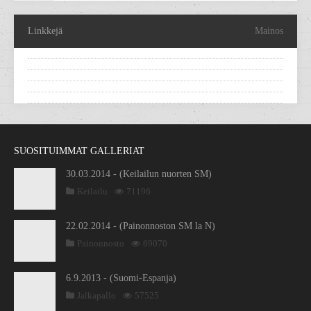
Linkkejä
Mainos
SUOSITUIMMAT GALLERIAT
30.03.2014 - (Keilailun nuorten SM)
Keilailu
71196
22.02.2014 - (Painonnoston SM la N)
Painonnosto
69070
6.9.2013 - (Suomi-Espanja)
Jalkapallo
57525