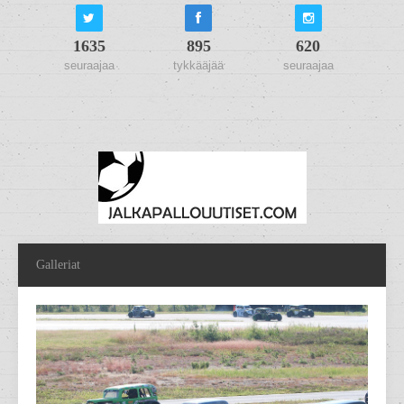
1635
895
620
seuraajaa
tykkääjää
seuraajaa
Galleriat