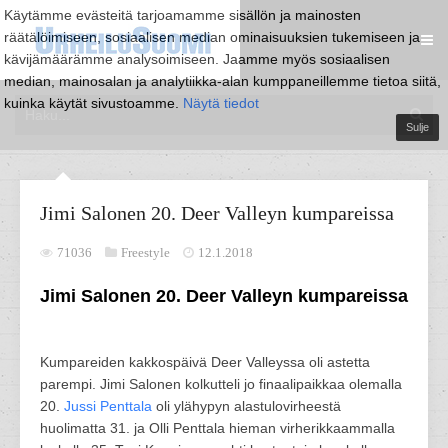
Käytämme evästeitä tarjoamamme sisällön ja mainosten
räätälöimiseen, sosiaalisen median ominaisuuksien tukemiseen ja
kävijämäärämme analysoimiseen. Jaamme myös sosiaalisen
median, mainosalan ja analytiikka-alan kumppaneillemme tietoa siitä,
kuinka käytät sivustoamme.
Näytä tiedot
Sulje
Jimi Salonen 20. Deer Valleyn kumpareissa
71036
Freestyle
12.1.2018
Jimi Salonen 20. Deer Valleyn kumpareissa
Kumpareiden kakkospäivä Deer Valleyssa oli astetta
parempi. Jimi Salonen kolkutteli jo finaalipaikkaa olemalla
20.
Jussi Penttala
oli ylähypyn alastulovirheestä
huolimatta 31. ja Olli Penttala hieman virherikkaammalla