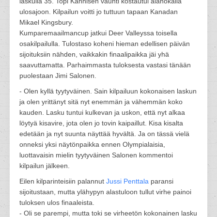
laskulla 35. Topi Kannisen vauhti kostautui alanokalla
ulosajoon. Kilpailun voitti jo tuttuun tapaan Kanadan
Mikael Kingsbury.
Kumparemaailmancup jatkui Deer Valleyssa toisella
osakilpailulla. Tulostaso koheni hieman edellisen päivän
sijoituksiin nähden, vaikkakin finaalipaikka jäi yhä
saavuttamatta. Parhaimmasta tuloksesta vastasi tänään
puolestaan Jimi Salonen.
- Olen kyllä tyytyväinen. Sain kilpailuun kokonaisen laskun
ja olen yrittänyt sitä nyt enemmän ja vähemmän koko
kauden. Lasku tuntui kulkevan ja uskon, että nyt alkaa
löytyä kisavire, jota olen jo tovin kaipaillut. Kisa kisalta
edetään ja nyt suunta näyttää hyvältä. Ja on tässä vielä
onneksi yksi näytönpaikka ennen Olympialaisia,
luottavaisin mielin tyytyväinen Salonen kommentoi
kilpailun jälkeen.
Eilen kilparinteisiin palannut
Jussi Penttala
paransi
sijoitustaan, mutta ylähypyn alastuloon tullut virhe painoi
tuloksen ulos finaaleista.
- Oli se parempi, mutta toki se virheetön kokonainen lasku