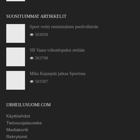
SUOSITUIMMAT ARTIKKELIT
Sport voitti ensimmäisen puolivälierän
503950
SB Vaasa viikonlopuksi etelään
503798
Mika Kujanpää jatkaa Sportissa
503587
URHEILUSUOMI.COM
Käyttöehdot
Tietosuojalauseke
Mediakortti
Rekrytointi