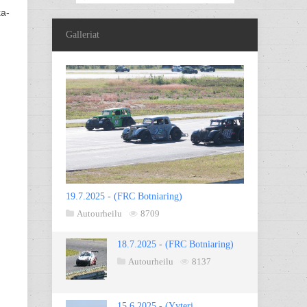
ka-
Galleriat
19.7.2025 - (FRC Botniaring)
Autourheilu
8709
18.7.2025 - (FRC Botniaring)
Autourheilu
8137
15.6.2025 - (Yyteri