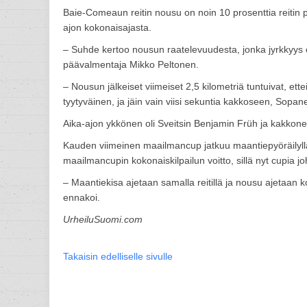
Baie-Comeaun reitin nousu on noin 10 prosenttia reitin pi
ajon kokonaisajasta.
– Suhde kertoo nousun raatelevuudesta, jonka jyrkkyys o
päävalmentaja Mikko Peltonen.
– Nousun jälkeiset viimeiset 2,5 kilometriä tuntuivat, ett
tyytyväinen, ja jäin vain viisi sekuntia kakkoseen, Sopane
Aika-ajon ykkönen oli Sveitsin Benjamin Früh ja kakkone
Kauden viimeinen maailmancup jatkuu maantiepyöräilyllä
maailmancupin kokonaiskilpailun voitto, sillä nyt cupia 
– Maantiekisa ajetaan samalla reitillä ja nousu ajetaan
ennakoi.
UrheiluSuomi.com
Takaisin edelliselle sivulle