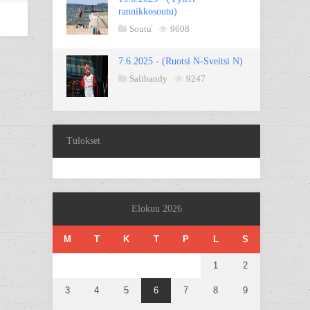
rannikkosoutu)
Soutu
9608
7.6.2025 - (Ruotsi N-Sveitsi N)
Salibandy
9247
Tulokset
Elokuu 2026
M
T
K
T
P
L
S
1
2
3
4
5
6
7
8
9