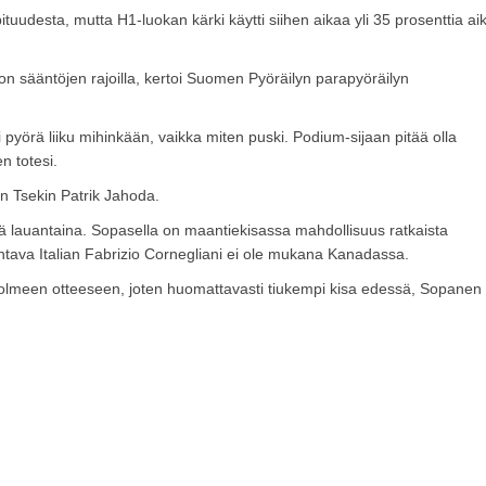
tuudesta, mutta H1-luokan kärki käytti siihen aikaa yli 35 prosenttia ai
n sääntöjen rajoilla, kertoi Suomen Pyöräilyn parapyöräilyn
ei pyörä liiku mihinkään, vaikka miten puski. Podium-sijaan pitää olla
n totesi.
n Tsekin Patrik Jahoda.
 lauantaina. Sopasella on maantiekisassa mahdollisuus ratkaista
johtava Italian Fabrizio Cornegliani ei ole mukana Kanadassa.
 kolmeen otteeseen, joten huomattavasti tiukempi kisa edessä, Sopanen