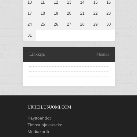
10
11
12
13
14
15
16
17
18
19
20
21
22
23
24
25
26
27
28
29
30
31
Linkkejä
Mainos
URHEILUSUOMI.COM
Käyttöehdot
Tietosuojalauseke
Mediakortti