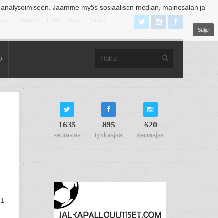
 analysoimiseen. Jaamme myös sosiaalisen median, mainosalan ja
äjoki
Tampere
Turku
Vaasa
Vantaa
Sulje
o
1635
895
620
seuraajaa
tykkääjää
seuraajaa
H1-