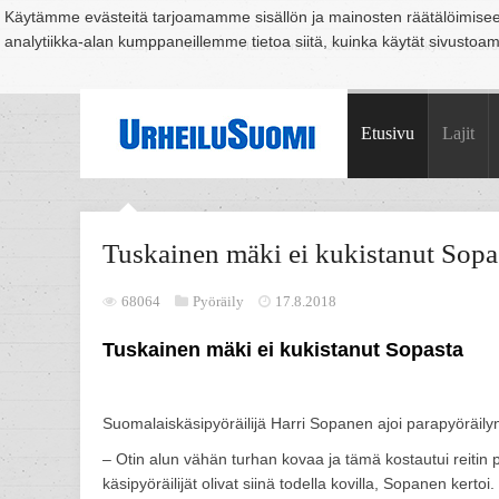
Käytämme evästeitä tarjoamamme sisällön ja mainosten räätälöimise
analytiikka-alan kumppaneillemme tietoa siitä, kuinka käytät sivusto
Suomi
Espoo
Helsinki
Hämeenlinna
Joensuu
Jyväskylä
Kouvo
Etusivu
Lajit
Tuskainen mäki ei kukistanut Sopa
68064
Pyöräily
17.8.2018
Tuskainen mäki ei kukistanut Sopasta
Suomalaiskäsipyöräilijä Harri Sopanen ajoi parapyöräi
– Otin alun vähän turhan kovaa ja tämä kostautui reitin 
käsipyöräilijät olivat siinä todella kovilla, Sopanen kertoi.