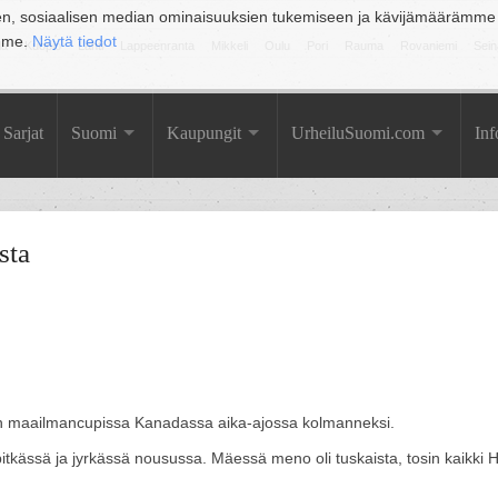
en, sosiaalisen median ominaisuuksien tukemiseen ja kävijämäärämme
amme.
Näytä tiedot
la
Kuopio
Lahti
Lappeenranta
Mikkeli
Oulu
Pori
Rauma
Rovaniemi
Sein
Sarjat
Suomi
Kaupungit
UrheiluSuomi.com
Inf
sta
lyn maailmancupissa Kanadassa aika-ajossa kolmanneksi.
pitkässä ja jyrkässä nousussa. Mäessä meno oli tuskaista, tosin kaikki 