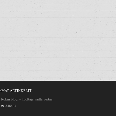
MMAT ARTIKKELIT
Rokin blogi - huoltaja vailla vertaa
546494