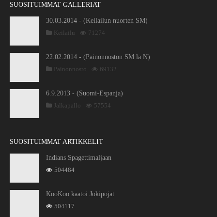
SUOSITUIMMAT GALLERIAT
30.03.2014 - (Keilailun nuorten SM)
Keilailu
71274
22.02.2014 - (Painonnoston SM la N)
Painonnosto
69132
6.9.2013 - (Suomi-Espanja)
Jalkapallo
57554
SUOSITUIMMAT ARTIKKELIT
Indians Spagettimaljaan
504484
KooKoo kaatoi Jokipojat
504117