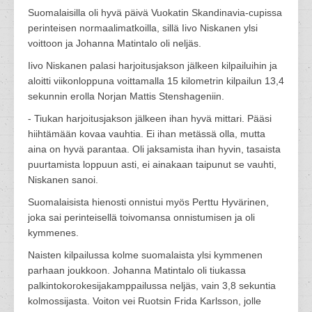
Suomalaisilla oli hyvä päivä Vuokatin Skandinavia-cupissa
perinteisen normaalimatkoilla, sillä Iivo Niskanen ylsi
voittoon ja Johanna Matintalo oli neljäs.
Iivo Niskanen palasi harjoitusjakson jälkeen kilpailuihin ja
aloitti viikonloppuna voittamalla 15 kilometrin kilpailun 13,4
sekunnin erolla Norjan Mattis Stenshageniin.
- Tiukan harjoitusjakson jälkeen ihan hyvä mittari. Pääsi
hiihtämään kovaa vauhtia. Ei ihan metässä olla, mutta
aina on hyvä parantaa. Oli jaksamista ihan hyvin, tasaista
puurtamista loppuun asti, ei ainakaan taipunut se vauhti,
Niskanen sanoi.
Suomalaisista hienosti onnistui myös Perttu Hyvärinen,
joka sai perinteisellä toivomansa onnistumisen ja oli
kymmenes.
Naisten kilpailussa kolme suomalaista ylsi kymmenen
parhaan joukkoon. Johanna Matintalo oli tiukassa
palkintokorokesijakamppailussa neljäs, vain 3,8 sekuntia
kolmossijasta. Voiton vei Ruotsin Frida Karlsson, jolle