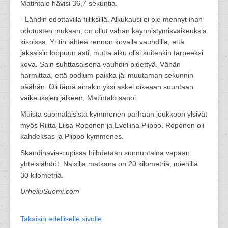
Matintalo hävisi 36,7 sekuntia.
- Lähdin odottavilla fiiliksillä. Alkukausi ei ole mennyt ihan
odotusten mukaan, on ollut vähän käynnistymisvaikeuksia
kisoissa. Yritin lähteä rennon kovalla vauhdilla, että
jaksaisin loppuun asti, mutta alku olisi kuitenkin tarpeeksi
kova. Sain suhttasaisena vauhdin pidettyä. Vähän
harmittaa, että podium-paikka jäi muutaman sekunnin
päähän. Oli tämä ainakin yksi askel oikeaan suuntaan
vaikeuksien jälkeen, Matintalo sanoi.
Muista suomalaisista kymmenen parhaan joukkoon ylsivät
myös Riitta-Liisa Roponen ja Eveliina Piippo. Roponen oli
kahdeksas ja Piippo kymmenes.
Skandinavia-cupissa hiihdetään sunnuntaina vapaan
yhteislähdöt. Naisilla matkana on 20 kilometriä, miehillä
30 kilometriä.
UrheiluSuomi.com
Takaisin edelliselle sivulle