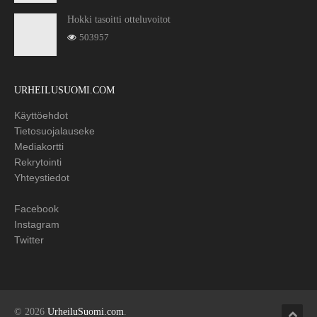
Hokki tasoitti otteluvoitot
503957
URHEILUSUOMI.COM
Käyttöehdot
Tietosuojalauseke
Mediakortti
Rekrytointi
Yhteystiedot
Facebook
Instagram
Twitter
© 2026
UrheiluSuomi.com
.