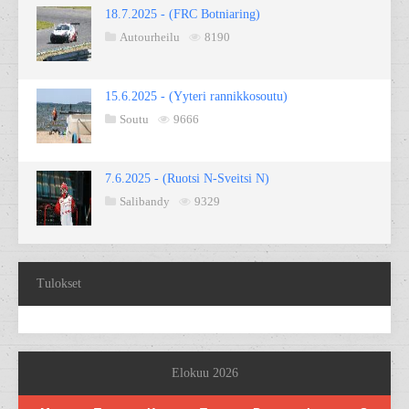
18.7.2025 - (FRC Botniaring)
Autourheilu
8190
15.6.2025 - (Yyteri rannikkosoutu)
Soutu
9666
7.6.2025 - (Ruotsi N-Sveitsi N)
Salibandy
9329
Tulokset
Elokuu 2026