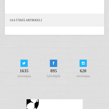
JAA TÄMÄ ARTIKKELI
1635
895
620
seuraajaa
tykkääjää
seuraajaa