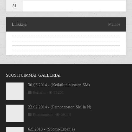
31
Linkkejä
Mainos
SUOSITUIMMAT GALLERIAT
30.03.2014 - (Keilailun nuorten SM)
Keilailu
71251
22.02.2014 - (Painonnoston SM la N)
Painonnosto
69114
6.9.2013 - (Suomi-Espanja)