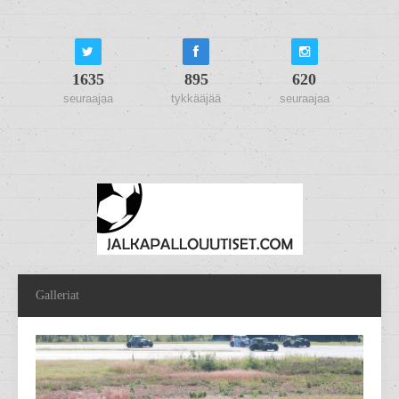
1635
895
620
seuraajaa
tykkääjää
seuraajaa
Galleriat