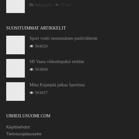
Jalkapallo
57542
SUOSITUIMMAT ARTIKKELIT
Sport voitti ensimmäisen puolivälierän
504020
SB Vaasa viikonlopuksi etelään
503868
Mika Kujanpää jatkaa Sportissa
503657
URHEILUSUOMI.COM
Käyttöehdot
Tietosuojalauseke