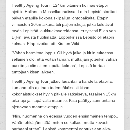
Healthy Ageing Tourin 124km pituinen kolmas etappi
ajettiin Hollannin Musselkanaalissa. Lotta Lepistö starttasi
päivän etapille kokonaiskilpailun johtopaikalta. Etapin
viimeisten 30km aikana tuli paljon iskuja, jotka kuluttivat
myös Lepistöä joukkuekavereidensa, erityisesti Ellen van
Dijkin, avusta huolimatta. Loppukirissä Lepistö oli etapin
kolmas. Etappivoiton otti Kirsten Wild.
"Vähän harmittaa loppu. Oli hyvä jalka ja kiriin tultaessa
sellainen olo, että voitan tämän, mutta jäin jotenkin vähän
pussiin ja olin sitten lopulta kolmas", Lepistö kertaa
tuntojaan kisan jälkeen.
Healthy Ageing Tour jatkuu lauantaina kahdella etapilla,
kun aamulla ajetaan todennäköisesti kisan
kokonaistulokset hyvin pitkälle ratkaiseva, tasainen 15km
aika-ajo ja iltapäivällä maantie. Kisa päättyy sunnuntaina
ajettavaan maantie-etappiin.
"Niin, huomenna on edessä vuoden ensimmäinen tempo..
Vähän ehkä jännittää, miten se kulkee, mutta kovasti
parhaani yritän", Lepistö kommentoi odotuksiaan aika-