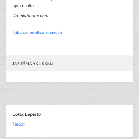
ajon osalta.
UrheiluSuomi.com
Takaisin edelliselle sivulle
JAA TÄMÄ ARTIKKELI
Lotta Lepistö
Tiedot