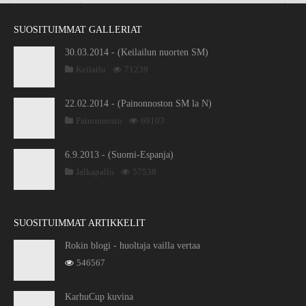
SUOSITUIMMAT GALLERIAT
30.03.2014 - (Keilailun nuorten SM)
Keilailu
71239
22.02.2014 - (Painonnoston SM la N)
Painonnosto
69103
6.9.2013 - (Suomi-Espanja)
Jalkapallo
57538
SUOSITUIMMAT ARTIKKELIT
Rokin blogi - huoltaja vailla vertaa
546567
KarhuCup kuvina