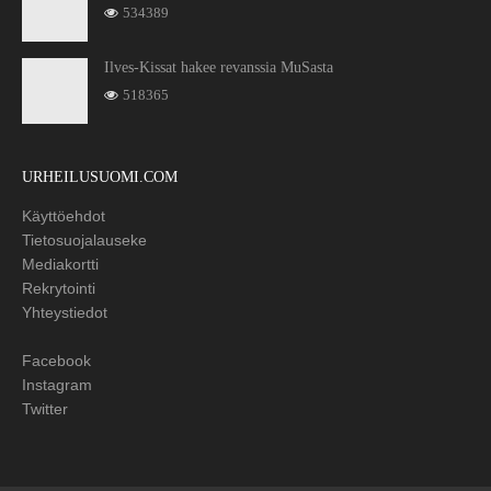
534389
Ilves-Kissat hakee revanssia MuSasta
518365
URHEILUSUOMI.COM
Käyttöehdot
Tietosuojalauseke
Mediakortti
Rekrytointi
Yhteystiedot
Facebook
Instagram
Twitter