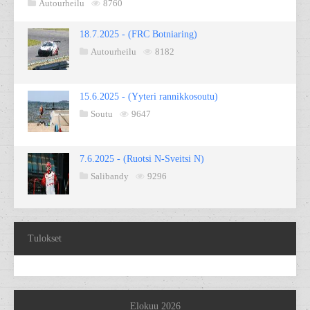
Autourheilu
8760
18.7.2025 - (FRC Botniaring)
Autourheilu
8182
15.6.2025 - (Yyteri rannikkosoutu)
Soutu
9647
7.6.2025 - (Ruotsi N-Sveitsi N)
Salibandy
9296
Tulokset
Elokuu 2026