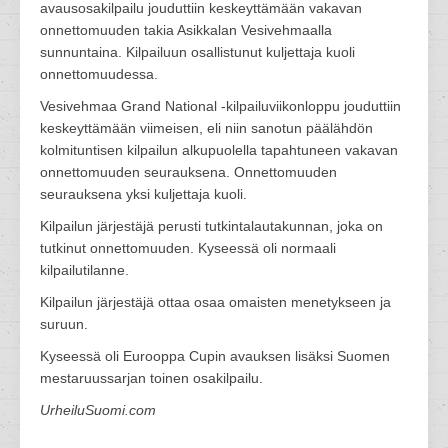
avausosakilpailu jouduttiin keskeyttämään vakavan
onnettomuuden takia Asikkalan Vesivehmaalla
sunnuntaina. Kilpailuun osallistunut kuljettaja kuoli
onnettomuudessa.
Vesivehmaa Grand National -kilpailuviikonloppu jouduttiin
keskeyttämään viimeisen, eli niin sanotun päälähdön
kolmituntisen kilpailun alkupuolella tapahtuneen vakavan
onnettomuuden seurauksena. Onnettomuuden
seurauksena yksi kuljettaja kuoli.
Kilpailun järjestäjä perusti tutkintalautakunnan, joka on
tutkinut onnettomuuden. Kyseessä oli normaali
kilpailutilanne.
Kilpailun järjestäjä ottaa osaa omaisten menetykseen ja
suruun.
Kyseessä oli Eurooppa Cupin avauksen lisäksi Suomen
mestaruussarjan toinen osakilpailu.
UrheiluSuomi.com