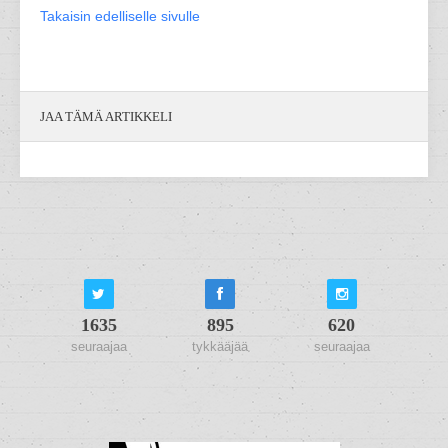
Takaisin edelliselle sivulle
JAA TÄMÄ ARTIKKELI
1635
895
620
seuraajaa
tykkääjää
seuraajaa