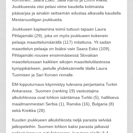
Korhonen, Saara Esko, Salla Karhu ja Emmi Riikilä.
Joukkueesta viisi pelasi viime kaudella kotimaista
pääsarjaa ja ainakin seitsemän edustaa alkavalla kaudella
Mestaruusliigan joukkueita.
Joukkueen kapteenina toimii tuttuun tapaan Laura
Pihlajamäki (29), joka on myös joukkueen kokenein
pelaaja maaottelumäärällä (117) mitattuna. Yli sadan
maaottelun pelaaja on lisäksi vain Saara Esko (109),
Pihlajamäki nousee ensimmäisessä Slovakian
maaottelussaan kaikkien aikojen maaottelutilastossa
kymppikärkeen, jaetulle yhdeksännelle tilalle Laura
Tuomisen ja Sari Korven rinnalle.
EM-lopputurnaus käynnistyy tulevana perjantaina Turkin
Ankarassa. Suomen (ranking 19) vastustajina
alkulohkossa ovat lohkon isäntämaa Turkki (5), hallitseva
maailmanmestari Serbia (1), Ranska (16), Bulgaria (8)
sekä Kreikka (28).
Kuuden joukkueen alkulohkosta neljä parasta selviää
jatkopeleihin. Suomen lohkon kaksi parasta jatkavat