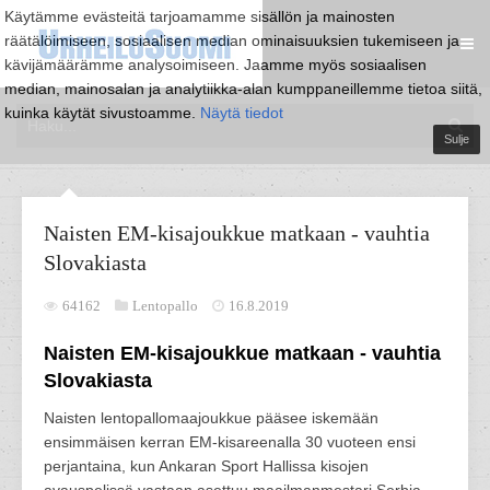
Käytämme evästeitä tarjoamamme sisällön ja mainosten
räätälöimiseen, sosiaalisen median ominaisuuksien tukemiseen ja
kävijämäärämme analysoimiseen. Jaamme myös sosiaalisen
median, mainosalan ja analytiikka-alan kumppaneillemme tietoa siitä,
kuinka käytät sivustoamme.
Näytä tiedot
Sulje
Naisten EM-kisajoukkue matkaan - vauhtia
Slovakiasta
64162
Lentopallo
16.8.2019
Naisten EM-kisajoukkue matkaan - vauhtia
Slovakiasta
Naisten lentopallomaajoukkue pääsee iskemään
ensimmäisen kerran EM-kisareenalla 30 vuoteen ensi
perjantaina, kun Ankaran Sport Hallissa kisojen