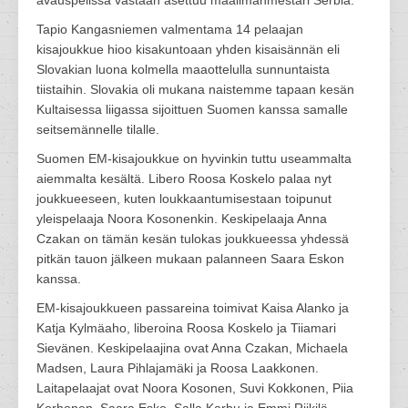
avauspelissä vastaan asettuu maailmanmestari Serbia.
Tapio Kangasniemen valmentama 14 pelaajan
kisajoukkue hioo kisakuntoaan yhden kisaisännän eli
Slovakian luona kolmella maaottelulla sunnuntaista
tiistaihin. Slovakia oli mukana naistemme tapaan kesän
Kultaisessa liigassa sijoittuen Suomen kanssa samalle
seitsemännelle tilalle.
Suomen EM-kisajoukkue on hyvinkin tuttu useammalta
aiemmalta kesältä. Libero Roosa Koskelo palaa nyt
joukkueeseen, kuten loukkaantumisestaan toipunut
yleispelaaja Noora Kosonenkin. Keskipelaaja Anna
Czakan on tämän kesän tulokas joukkueessa yhdessä
pitkän tauon jälkeen mukaan palanneen Saara Eskon
kanssa.
EM-kisajoukkueen passareina toimivat Kaisa Alanko ja
Katja Kylmäaho, liberoina Roosa Koskelo ja Tiiamari
Sievänen. Keskipelaajina ovat Anna Czakan, Michaela
Madsen, Laura Pihlajamäki ja Roosa Laakkonen.
Laitapelaajat ovat Noora Kosonen, Suvi Kokkonen, Piia