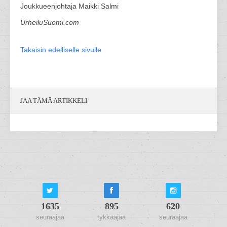
Joukkueenjohtaja Maikki Salmi
UrheiluSuomi.com
Takaisin edelliselle sivulle
JAA TÄMÄ ARTIKKELI
1635
895
620
seuraajaa
tykkääjää
seuraajaa