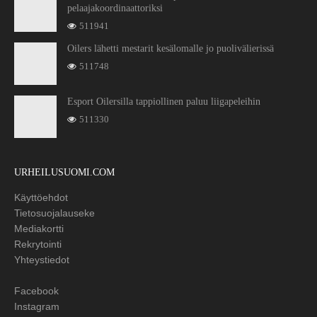
pelaajakoordinaattoriksi
511941
Oilers lähetti mestarit kesälomalle jo puolivälierissä
511748
Esport Oilersilla tappiollinen paluu liigapeleihin
511330
URHEILUSUOMI.COM
Käyttöehdot
Tietosuojalauseke
Mediakortti
Rekrytointi
Yhteystiedot
Facebook
Instagram