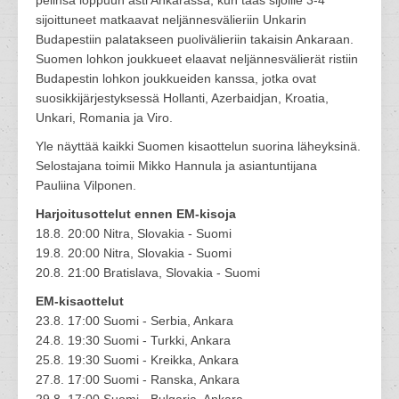
pelinsä loppuun asti Ankarassa, kun taas sijoille 3-4
sijoittuneet matkaavat neljännesvälieriin Unkarin
Budapestiin palatakseen puolivälieriin takaisin Ankaraan.
Suomen lohkon joukkueet elaavat neljännesvälierät ristiin
Budapestin lohkon joukkueiden kanssa, jotka ovat
suosikkijärjestyksessä Hollanti, Azerbaidjan, Kroatia,
Unkari, Romania ja Viro.
Yle näyttää kaikki Suomen kisaottelun suorina läheyksinä.
Selostajana toimii Mikko Hannula ja asiantuntijana
Pauliina Vilponen.
Harjoitusottelut ennen EM-kisoja
18.8. 20:00 Nitra, Slovakia - Suomi
19.8. 20:00 Nitra, Slovakia - Suomi
20.8. 21:00 Bratislava, Slovakia - Suomi
EM-kisaottelut
23.8. 17:00 Suomi - Serbia, Ankara
24.8. 19:30 Suomi - Turkki, Ankara
25.8. 19:30 Suomi - Kreikka, Ankara
27.8. 17:00 Suomi - Ranska, Ankara