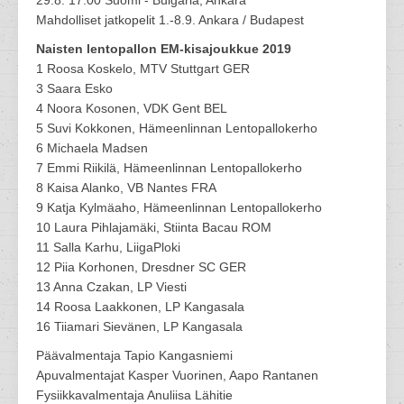
29.8. 17:00 Suomi - Bulgaria, Ankara
Mahdolliset jatkopelit 1.-8.9. Ankara / Budapest
Naisten lentopallon EM-kisajoukkue 2019
1 Roosa Koskelo, MTV Stuttgart GER
3 Saara Esko
4 Noora Kosonen, VDK Gent BEL
5 Suvi Kokkonen, Hämeenlinnan Lentopallokerho
6 Michaela Madsen
7 Emmi Riikilä, Hämeenlinnan Lentopallokerho
8 Kaisa Alanko, VB Nantes FRA
9 Katja Kylmäaho, Hämeenlinnan Lentopallokerho
10 Laura Pihlajamäki, Stiinta Bacau ROM
11 Salla Karhu, LiigaPloki
12 Piia Korhonen, Dresdner SC GER
13 Anna Czakan, LP Viesti
14 Roosa Laakkonen, LP Kangasala
16 Tiiamari Sievänen, LP Kangasala
Päävalmentaja Tapio Kangasniemi
Apuvalmentajat Kasper Vuorinen, Aapo Rantanen
Fysiikkavalmentaja Anuliisa Lähitie