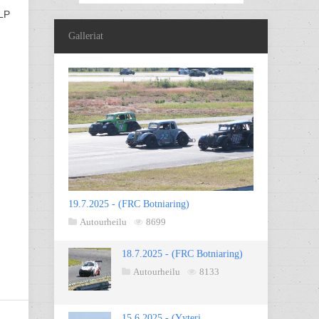
 LP
Galleriat
19.7.2025 - (FRC Botniaring)
Autourheilu
8699
18.7.2025 - (FRC Botniaring)
Autourheilu
8133
15.6.2025 - (Yyteri