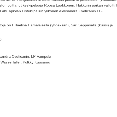
aston voittanut keskipelaaja Roosa Laakkonen. Hakkurin paikan valloitti
tiin LähiTapiolan Pistekilpailun ykkönen Aleksandra Cveticanin LP-
ntoja on Hillaelina Hämäläisellä (yhdeksän), Sari Seppäsellä (kuusi) ja
0
ksandra Cveticanin, LP-Vampula
 Wasserfaller, Pölkky Kuusamo