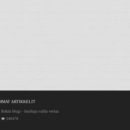
MMAT ARTIKKELIT
Rokin blogi - huoltaja vailla vertaa
546478