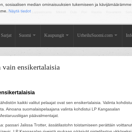
en, sosiaalisen median ominaisuuksien tukemiseen ja kävijämäärämme
amme.
Näytä tiedot
la
Kuopio
Lahti
Lappeenranta
Mikkeli
Oulu
Pori
Rauma
Rovaniemi
Sein
Sarjat
Suomi
Kaupungit
UrheiluSuomi.com
Inf
vain ensikertalaisia
nsikertalaisia
istön kaikki valitut pelaajat ovat sen ensikertalaisia. Valinta kohdistu
desta. Ainoana suomalaispelaajana valinta kohdistui LP Kangasalan
Mestaruusliigan päävalmentajat.
a: passari Jalissa Trotter, ässätilastohn toistamiseen perättäin voittanu
zizevic. LP Kangasalan riveistä mukaan pääsivät pistetilaston ykköseksi