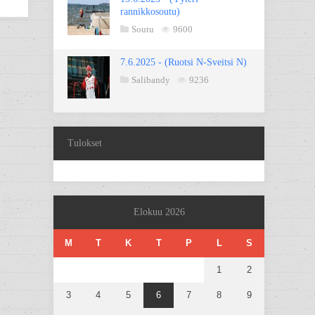
rannikkosoutu)
Soutu
9600
7.6.2025 - (Ruotsi N-Sveitsi N)
Salibandy
9236
Tulokset
Elokuu 2026
M
T
K
T
P
L
S
1
2
3
4
5
6
7
8
9