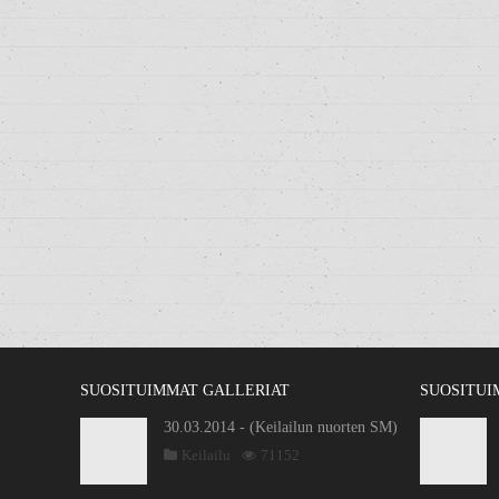
SUOSITUIMMAT GALLERIAT
SUOSITUI
30.03.2014 - (Keilailun nuorten SM)
Keilailu
71152