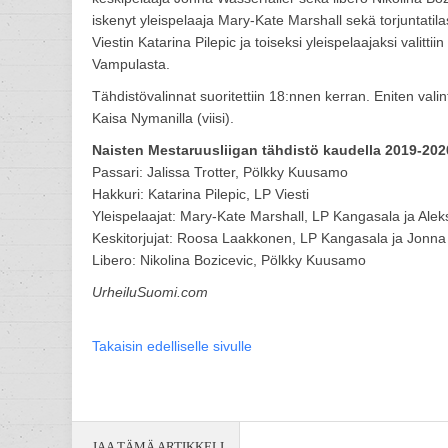
iskenyt yleispelaaja Mary-Kate Marshall sekä torjuntatil
Viestin Katarina Pilepic ja toiseksi yleispelaajaksi valit
Vampulasta.
Tähdistövalinnat suoritettiin 18:nnen kerran. Eniten vali
Kaisa Nymanilla (viisi).
Naisten Mestaruusliigan tähdistö kaudella 2019-202
Passari: Jalissa Trotter, Pölkky Kuusamo
Hakkuri: Katarina Pilepic, LP Viesti
Yleispelaajat: Mary-Kate Marshall, LP Kangasala ja Ale
Keskitorjujat: Roosa Laakkonen, LP Kangasala ja Jonna
Libero: Nikolina Bozicevic, Pölkky Kuusamo
UrheiluSuomi.com
Takaisin edelliselle sivulle
JAA TÄMÄ ARTIKKELI