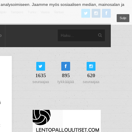
 analysoimiseen. Jaamme myös sosiaalisen median, mainosalan ja
äjoki
Tampere
Turku
Vaasa
Vantaa
Sulje
o
1635
895
620
seuraajaa
tykkääjää
seuraajaa
i
t