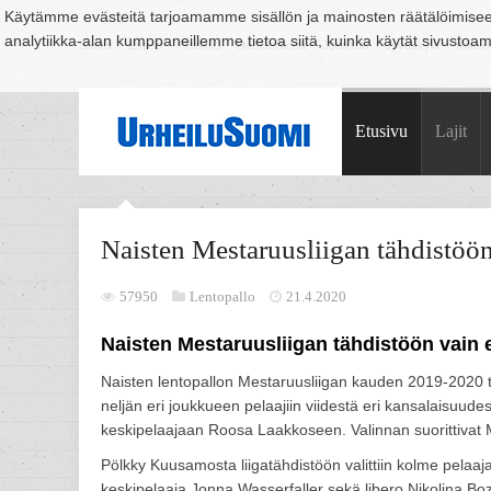
Käytämme evästeitä tarjoamamme sisällön ja mainosten räätälöimise
analytiikka-alan kumppaneillemme tietoa siitä, kuinka käytät sivusto
Suomi
Espoo
Helsinki
Hämeenlinna
Joensuu
Jyväskylä
Kouvo
Etusivu
Lajit
Naisten Mestaruusliigan tähdistöön 
57950
Lentopallo
21.4.2020
Naisten Mestaruusliigan tähdistöön vain e
Naisten lentopallon Mestaruusliigan kauden 2019-2020 tähd
neljän eri joukkueen pelaajiin viidestä eri kansalaisuu
keskipelaajaan Roosa Laakkoseen. Valinnan suorittivat 
Pölkky Kuusamosta liigatähdistöön valittiin kolme pelaaja
keskipelaaja Jonna Wasserfaller sekä libero Nikolina Bo