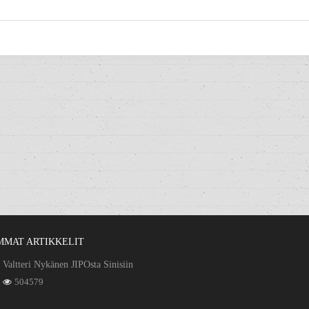
MMAT ARTIKKELIT
Valtteri Nykänen JIPOsta Sinisiin
504579