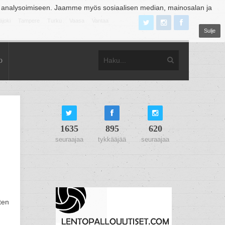
 analysoimiseen. Jaamme myös sosiaalisen median, mainosalan ja
äjoki
Tampere
Turku
Vaasa
Vantaa
Sulje
o
1635
895
620
seuraajaa
tykkääjää
seuraajaa
ten