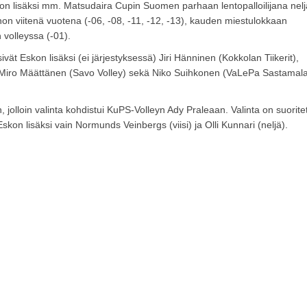
n lisäksi mm. Matsudaira Cupin Suomen parhaan lentopalloilijana nelj
non viitenä vuotena (-06, -08, -11, -12, -13), kauden miestulokkaan
volleyssa (-01).
ät Eskon lisäksi (ei järjestyksessä) Jiri Hänninen (Kokkolan Tiikerit),
 Miro Määttänen (Savo Volley) sekä Niko Suihkonen (VaLePa Sastamal
 jolloin valinta kohdistui KuPS-Volleyn Ady Praleaan. Valinta on suorite
skon lisäksi vain Normunds Veinbergs (viisi) ja Olli Kunnari (neljä).