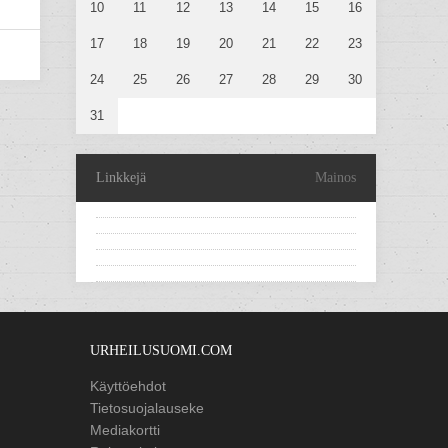
10
11
12
13
14
15
16
17
18
19
20
21
22
23
24
25
26
27
28
29
30
31
Linkkejä
Mainos
URHEILUSUOMI.COM
Käyttöehdot
Tietosuojalauseke
Mediakortti