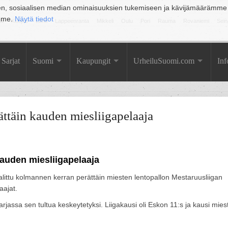
en, sosiaalisen median ominaisuuksien tukemiseen ja kävijämäärämme
amme.
Näytä tiedot
la
Kuopio
Lahti
Lappeenranta
Mikkeli
Oulu
Pori
Rauma
Rovaniemi
Sein
Sarjat
Suomi
Kaupungit
UrheiluSuomi.com
Inf
täin kauden miesliigapelaaja
auden miesliigapelaaja
ttu kolmannen kerran perättäin miesten lentopallon Mestaruusliigan
aajat.
rjassa sen tultua keskeytetyksi. Liigakausi oli Eskon 11:s ja kausi mies