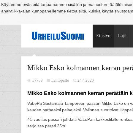
Käytämme evästeitä tarjoamamme sisällön ja mainosten räätälöimise
analytiikka-alan kumppaneillemme tietoa siitä, kuinka käytät sivusto
Suomi
Espoo
Helsinki
Hämeenlinna
Joensuu
Jyväskylä
Kouvo
Etusivu
Lajit
Mikko Esko kolmannen kerran perät
57758
Lentopallo
24.4.2020
Mikko Esko kolmannen kerran perättäin k
VaLePa Sastamala Tampereen passari Mikko Esko on vali
kauden parhaaksi pelaajaksi. Valinnan suorittivat liigapel
41-vuotias passari johdatti VaLePan kakkostilalle runkosa
sarjoissa peräti 25:s.