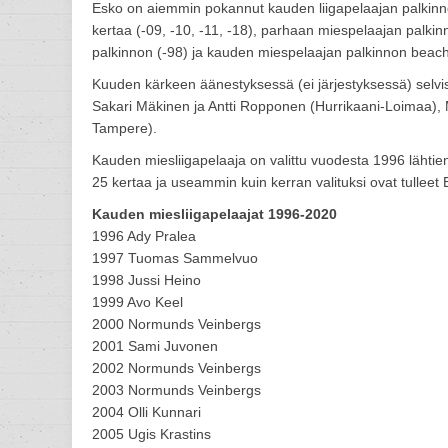
Esko on aiemmin pokannut kauden liigapelaajan palkinno
kertaa (-09, -10, -11, -18), parhaan miespelaajan palkin
palkinnon (-98) ja kauden miespelaajan palkinnon beach 
Kuuden kärkeen äänestyksessä (ei järjestyksessä) selvisiv
Sakari Mäkinen ja Antti Ropponen (Hurrikaani-Loimaa),
Tampere).
Kauden miesliigapelaaja on valittu vuodesta 1996 lähtien,
25 kertaa ja useammin kuin kerran valituksi ovat tulleet E
Kauden miesliigapelaajat 1996-2020
1996 Ady Pralea
1997 Tuomas Sammelvuo
1998 Jussi Heino
1999 Avo Keel
2000 Normunds Veinbergs
2001 Sami Juvonen
2002 Normunds Veinbergs
2003 Normunds Veinbergs
2004 Olli Kunnari
2005 Ugis Krastins