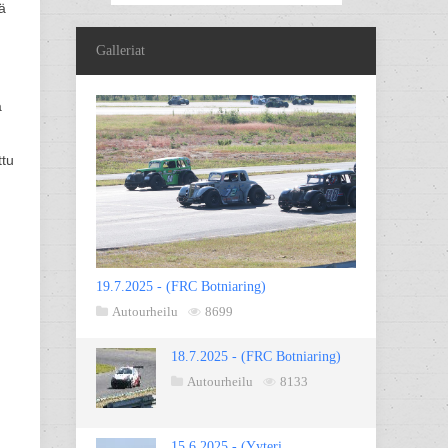
ä
Galleriat
a
ttu
19.7.2025 - (FRC Botniaring)
Autourheilu
8699
18.7.2025 - (FRC Botniaring)
Autourheilu
8133
15.6.2025 - (Yyteri