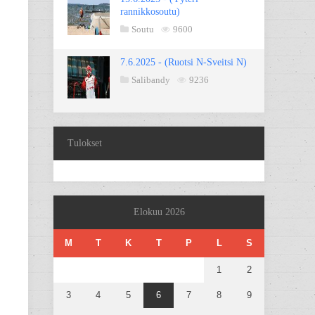
rannikkosoutu)
Soutu
9600
7.6.2025 - (Ruotsi N-Sveitsi N)
Salibandy
9236
Tulokset
Elokuu 2026
M
T
K
T
P
L
S
1
2
3
4
5
6
7
8
9