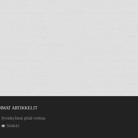
MMAT ARTIKKELIT
Jyväskylässä pitää voittaa
504845