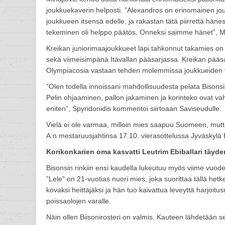
joukkuekaverin helposti. ”Alexandros on erinomainen jouk
joukkueen itsensä edelle, ja rakastan tätä piirrettä häne
tekeminen oli helppo päätös. Onneksi saimme hänet”, M
Kreikan juniorimaajoukkueet läpi tahkonnut takamies on
sekä viimeisimpänä Itävallan pääsarjassa. Kreikan pääsar
Olympiacosia vastaan tehden molemmissa joukkueiden väli
”Olen todella innoissani mahdollisuudesta pelata Bisonsi
Pelin ohjaaminen, pallon jakaminen ja korinteko ovat vahv
eniten”, Spyridonidis kommentoi siirtoaan Saviseudulle.
Vielä ei ole varmaa, milloin mies saapuu Suomeen, mutta 
A:n mestaruusjahtinsa 17.10. vierasottelussa Jyväskylä
Korikonkarien oma kasvatti Leutrim Ebiballari täyd
Bisonsin rinkiin ensi kaudella lukeutuu myös viime vuod
”Lele” on 21-vuotias nuori mies, joka suorittaa tällä het
kovaksi heittäjäksi ja hän tuo kaivattua leveyttä harjoit
poissaolojen varalle.
Näin ollen Biisonirosteri on valmis. Kauteen lähdetään s