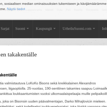
en, sosiaalisen median ominaisuuksien tukemiseen ja kävijämäärämme
amme.
Näytä tiedot
la
Kuopio
Lahti
Lappeenranta
Mikkeli
Oulu
Pori
Rauma
Rovaniemi
Sein
Sarjat
Suomi
Kaupungit
UrheiluSuomi.com
Inf
en takakentälle
kentälle
tia valmistautuva LoKoKo Bisons sekä kreikkalainen Alexandros
sen, liigaoptiolla. 25-vuotias, 190-senttinen takamies saapuu Loimaall
ankittua loukkaantumisten vuoksi ulkomaalaispelaajia muille pelipaikoill
a, joka on Bisonsin uuden päävalmentajan, Darko Mihajlovicin mieleen.
ttelijäksi, sekä todelliseksi joukkuepelaajaksi, joka löytää vapaana ol