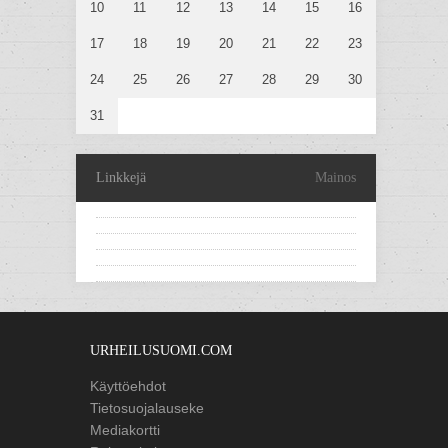
10
11
12
13
14
15
16
17
18
19
20
21
22
23
24
25
26
27
28
29
30
31
Linkkejä
Mainos
URHEILUSUOMI.COM
Käyttöehdot
Tietosuojalauseke
Mediakortti