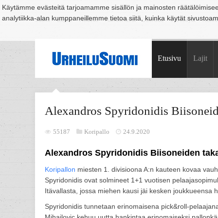
Käytämme evästeitä tarjoamamme sisällön ja mainosten räätälöimise
analytiikka-alan kumppaneillemme tietoa siitä, kuinka käytät sivusto
Suomi
Espoo
Helsinki
Hämeenlinna
Joensuu
Jyväskylä
Kouvo
Etusivu
Lajit
Alexandros Spyridonidis Biisoneid
55187
Koripallo
24.9.2020
Alexandros Spyridonidis Biisoneiden taka
Koripallon
miesten 1. divisioona A:n kauteen kovaa vauh
Spyridonidis ovat solmineet 1+1 vuotisen pelaajasopimuk
Itävallasta, jossa miehen kausi jäi kesken joukkueensa h
Spyridonidis tunnetaan erinomaisena pick&roll-pelaajan
Mihajlovic kehuu uutta hankintaa erinomaiseksi pallonkäsi