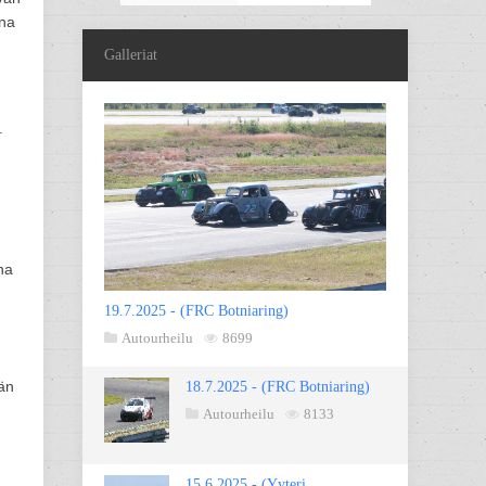
ina
Galleriat
.
na
19.7.2025 - (FRC Botniaring)
Autourheilu
8699
ään
18.7.2025 - (FRC Botniaring)
Autourheilu
8133
15.6.2025 - (Yyteri