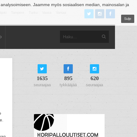
 analysoimiseen. Jaamme myös sosiaalisen median, mainosalan ja
äjoki
Tampere
Turku
Vaasa
Vantaa
Sulje
o
1635
895
620
seuraajaa
tykkääjää
seuraajaa
e
e.
evan