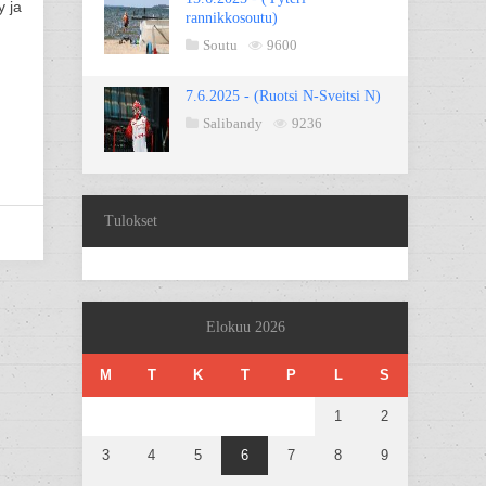
y ja
rannikkosoutu)
Soutu
9600
7.6.2025 - (Ruotsi N-Sveitsi N)
Salibandy
9236
Tulokset
Elokuu 2026
M
T
K
T
P
L
S
1
2
3
4
5
6
7
8
9