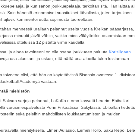
kuepelaaja, ja kun sanon joukkuepelaaja, tarkoitan sitä. Hän laittaa a
ssä. Sain hänestä erinomaiset suositukset Itävallasta, joten tarjouksen
ihajlovic kommentoi uutta sopimusta tuoreeltaan.
 tähän mennessä urallaan pelannut useita vuosia Kreikan pääsarjassa,
jassa minuutit jäivät vähiin, vaikka mies väläyttelikin osaamistaan mm
sissä otteluissa 12 pistettä viime kaudella.
ssa, ja ainoa tavoitteeni on olla osana joukkueen paluuta
Korisliigaan
.
oja osa-alueitani, ja uskon, että näillä osa-alueilla tulen loistamaan
toiveena olisi, että hän on käytettävissä Bisonsin avatessa 1. divisioo
 Basketball Academyä vastaan.
entää miehistön
et Saksan sarjoja pelannut, LoKoKo:n oma kasvatti Leutrim Ebiballari.
kellä varusmiespalvelusta Porin Prikaatissa, Säkylässä. Ebiballari tiedet
usrosteriin sekä peleihin mahdollisten loukkaantumisten ja muiden
euraavalla miehityksellä, Elmeri Aulasuo, Eemeli Hollo, Saku Repo, Lele