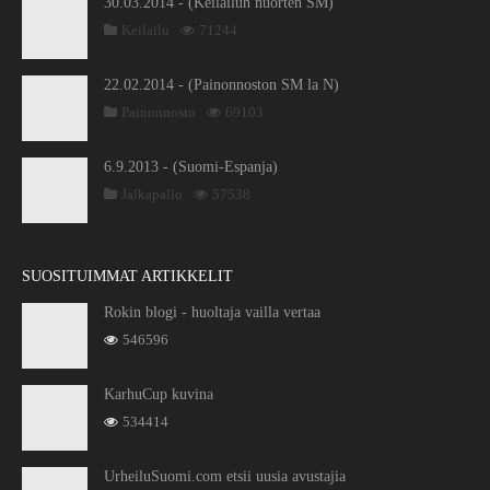
30.03.2014 - (Keilailun nuorten SM)
Keilailu
71244
22.02.2014 - (Painonnoston SM la N)
Painonnosto
69103
6.9.2013 - (Suomi-Espanja)
Jalkapallo
57538
SUOSITUIMMAT ARTIKKELIT
Rokin blogi - huoltaja vailla vertaa
546596
KarhuCup kuvina
534414
UrheiluSuomi.com etsii uusia avustajia