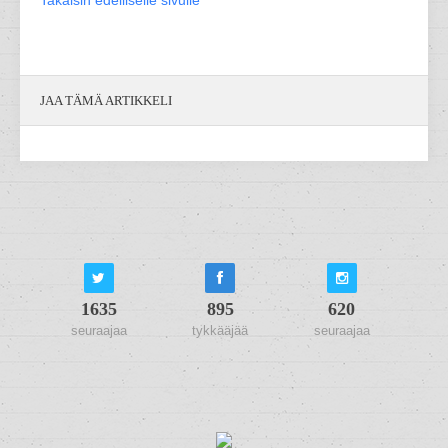
Takaisin edelliselle sivulle
JAA TÄMÄ ARTIKKELI
1635
895
620
seuraajaa
tykkääjää
seuraajaa