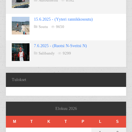
Autourheilu
8182
15.6.2025 - (Yyteri rannikkosoutu)
Soutu
9650
7.6.2025 - (Ruotsi N-Sveitsi N)
Salibandy
9299
Tulokset
Elokuu 2026
M
T
K
T
P
L
S