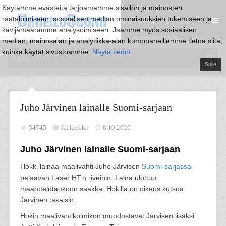
Käytämme evästeitä tarjoamamme sisällön ja mainosten
räätälöimiseen, sosiaalisen median ominaisuuksien tukemiseen ja
kävijämäärämme analysoimiseen. Jaamme myös sosiaalisen
median, mainosalan ja analytiikka-alan kumppaneillemme tietoa siitä,
kuinka käytät sivustoamme.
Näytä tiedot
Sulje
Juho Järvinen lainalle Suomi-sarjaan
54745
Jääkiekko
8.10.2020
Juho Järvinen lainalle Suomi-sarjaan
Hokki lainaa maalivahti Juho Järvisen
Suomi-sarjassa
pelaavan Laser HT:n riveihin. Laina ulottuu
maaottelutaukoon saakka. Hokilla on oikeus kutsua
Järvinen takaisin.
Hokin maalivahtikolmikon muodostavat Järvisen lisäksi