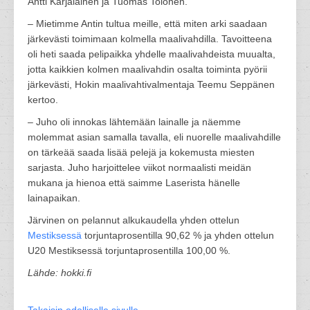
Antti Karjalainen ja Tuomas Tolonen.
– Mietimme Antin tultua meille, että miten arki saadaan
järkevästi toimimaan kolmella maalivahdilla. Tavoitteena
oli heti saada pelipaikka yhdelle maalivahdeista muualta,
jotta kaikkien kolmen maalivahdin osalta toiminta pyörii
järkevästi, Hokin maalivahtivalmentaja Teemu Seppänen
kertoo.
– Juho oli innokas lähtemään lainalle ja näemme
molemmat asian samalla tavalla, eli nuorelle maalivahdille
on tärkeää saada lisää pelejä ja kokemusta miesten
sarjasta. Juho harjoittelee viikot normaalisti meidän
mukana ja hienoa että saimme Laserista hänelle
lainapaikan.
Järvinen on pelannut alkukaudella yhden ottelun
Mestiksessä
torjuntaprosentilla 90,62 % ja yhden ottelun
U20 Mestiksessä torjuntaprosentilla 100,00 %.
Lähde: hokki.fi