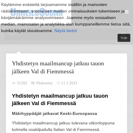
Käytämme evästeitä tarjoamamme sisällön ja mainosten
räätälöimiseen, sosiaalisen median ominaisuuksien tukemiseen ja
kävijämäärämme analysoimiseen. Jaamme myös sosiaalisen
median, mainosalan ja analytiikka-alan kumppaneillemme tietoa siitä,
kuinka käytät sivustoamme.
Näytä tiedot
Sulje
Yhdistetyn maailmancup jatkuu tauon
jälkeen Val di Fiemmessä
51282
Yhdistetty
11.1.2021
Yhdistetyn maailmancup jatkuu tauon
jälkeen Val di Fiemmessä
Mäkihyppääjät jatkavat Keski-Euroopassa
Yhdistetyn maailmancup jatkuu tulevana viikonloppuna
kolmella osakilpailulla Italian Val di Fiemmessä.