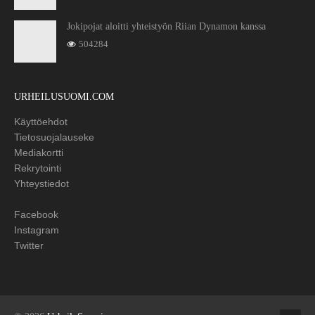
Jokipojat aloitti yhteistyön Riian Dynamon kanssa
504284
URHEILUSUOMI.COM
Käyttöehdot
Tietosuojalauseke
Mediakortti
Rekrytointi
Yhteystiedot
Facebook
Instagram
Twitter