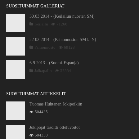
SUOSITUIMMAT GALLERIAT
30.03.2014 - (Keilailun nuorten SM)
Keilailu
71266
22.02.2014 - (Painonnoston SM la N)
Painonnosto
69128
6.9.2013 - (Suomi-Espanja)
Jalkapallo
57554
SUOSITUIMMAT ARTIKKELIT
Tuomas Huhtanen Jokipoikiin
504435
Jokipojat tasoitti otteluvoitot
504330