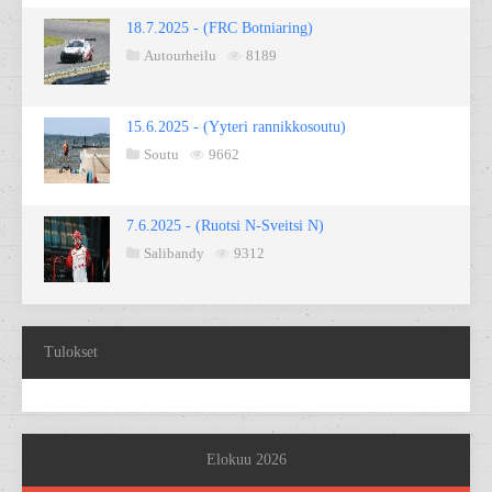
18.7.2025 - (FRC Botniaring)
Autourheilu
8189
15.6.2025 - (Yyteri rannikkosoutu)
Soutu
9662
7.6.2025 - (Ruotsi N-Sveitsi N)
Salibandy
9312
Tulokset
Elokuu 2026