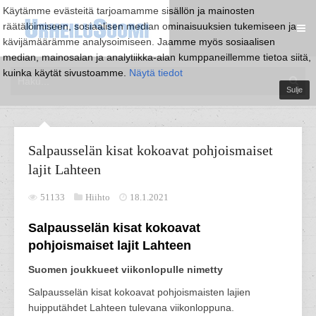
Käytämme evästeitä tarjoamamme sisällön ja mainosten
räätälöimiseen, sosiaalisen median ominaisuuksien tukemiseen ja
kävijämäärämme analysoimiseen. Jaamme myös sosiaalisen
median, mainosalan ja analytiikka-alan kumppaneillemme tietoa siitä,
kuinka käytät sivustoamme.
Näytä tiedot
Sulje
Salpausselän kisat kokoavat pohjoismaiset
lajit Lahteen
51133
Hiihto
18.1.2021
Salpausselän kisat kokoavat
pohjoismaiset lajit Lahteen
Suomen joukkueet viikonlopulle nimetty
Salpausselän kisat kokoavat pohjoismaisten lajien
huipputähdet Lahteen tulevana viikonloppuna.