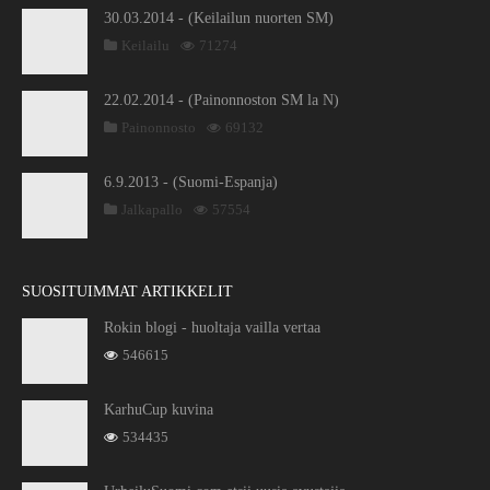
30.03.2014 - (Keilailun nuorten SM)
Keilailu
71274
22.02.2014 - (Painonnoston SM la N)
Painonnosto
69132
6.9.2013 - (Suomi-Espanja)
Jalkapallo
57554
SUOSITUIMMAT ARTIKKELIT
Rokin blogi - huoltaja vailla vertaa
546615
KarhuCup kuvina
534435