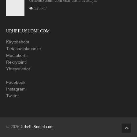
UrheiluSuomi.com etsii uusia avustajia
528517
URHEILUSUOMI.COM
Käyttöehdot
Tietosuojalauseke
Mediakortti
Rekrytointi
Yhteystiedot
Facebook
Instagram
Twitter
© 2026
UrheiluSuomi.com
.