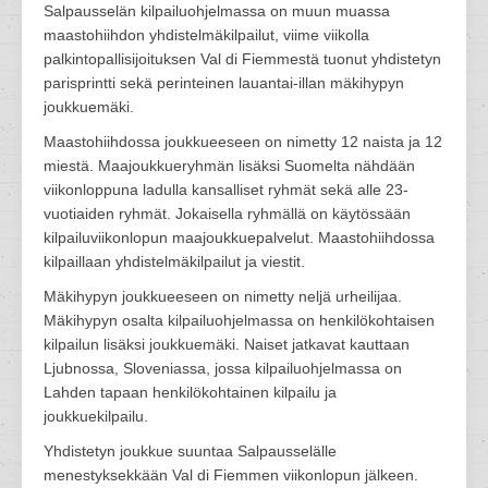
Salpausselän kilpailuohjelmassa on muun muassa
maastohiihdon yhdistelmäkilpailut, viime viikolla
palkintopallisijoituksen Val di Fiemmestä tuonut yhdistetyn
parisprintti sekä perinteinen lauantai-illan mäkihypyn
joukkuemäki.
Maastohiihdossa joukkueeseen on nimetty 12 naista ja 12
miestä. Maajoukkueryhmän lisäksi Suomelta nähdään
viikonloppuna ladulla kansalliset ryhmät sekä alle 23-
vuotiaiden ryhmät. Jokaisella ryhmällä on käytössään
kilpailuviikonlopun maajoukkuepalvelut. Maastohiihdossa
kilpaillaan yhdistelmäkilpailut ja viestit.
Mäkihypyn joukkueeseen on nimetty neljä urheilijaa.
Mäkihypyn osalta kilpailuohjelmassa on henkilökohtaisen
kilpailun lisäksi joukkuemäki. Naiset jatkavat kauttaan
Ljubnossa, Sloveniassa, jossa kilpailuohjelmassa on
Lahden tapaan henkilökohtainen kilpailu ja
joukkuekilpailu.
Yhdistetyn joukkue suuntaa Salpausselälle
menestyksekkään Val di Fiemmen viikonlopun jälkeen.