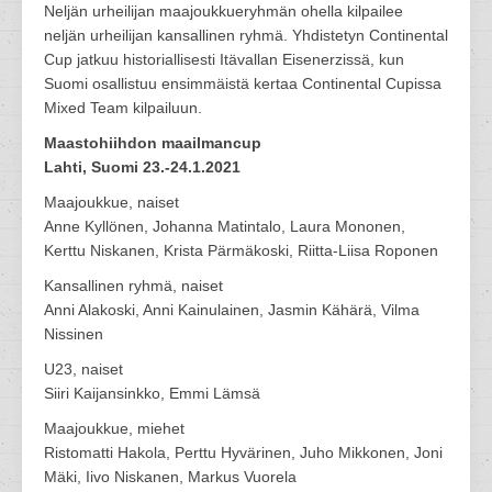
Neljän urheilijan maajoukkueryhmän ohella kilpailee
neljän urheilijan kansallinen ryhmä. Yhdistetyn Continental
Cup jatkuu historiallisesti Itävallan Eisenerzissä, kun
Suomi osallistuu ensimmäistä kertaa Continental Cupissa
Mixed Team kilpailuun.
Maastohiihdon maailmancup
Lahti, Suomi 23.-24.1.2021
Maajoukkue, naiset
Anne Kyllönen, Johanna Matintalo, Laura Mononen,
Kerttu Niskanen, Krista Pärmäkoski, Riitta-Liisa Roponen
Kansallinen ryhmä, naiset
Anni Alakoski, Anni Kainulainen, Jasmin Kähärä, Vilma
Nissinen
U23, naiset
Siiri Kaijansinkko, Emmi Lämsä
Maajoukkue, miehet
Ristomatti Hakola, Perttu Hyvärinen, Juho Mikkonen, Joni
Mäki, Iivo Niskanen, Markus Vuorela