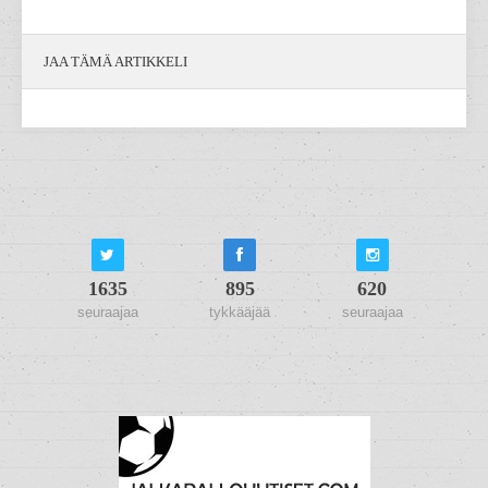
JAA TÄMÄ ARTIKKELI
1635
895
620
seuraajaa
tykkääjää
seuraajaa