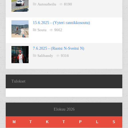
Autourheilu
8190
15.6.2025 - (Yyteri rannikkosoutu)
Soutu
9662
7.6.2025 - (Ruotsi N-Sveitsi N)
Salibandy
9316
Tulokset
Elokuu 2026
M
T
K
T
P
L
S