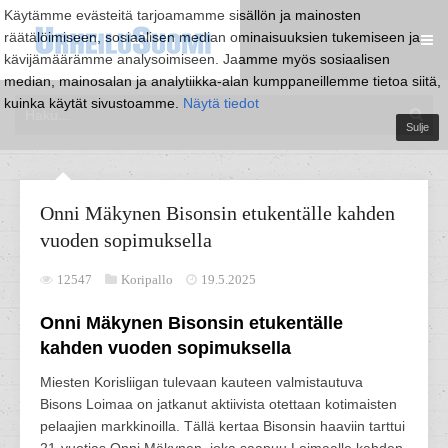
Käytämme evästeitä tarjoamamme sisällön ja mainosten
räätälöimiseen, sosiaalisen median ominaisuuksien tukemiseen ja
kävijämäärämme analysoimiseen. Jaamme myös sosiaalisen
median, mainosalan ja analytiikka-alan kumppaneillemme tietoa siitä,
kuinka käytät sivustoamme.
Näytä tiedot
Sulje
Onni Mäkynen Bisonsin etukentälle kahden
vuoden sopimuksella
12547
Koripallo
19.5.2025
Onni Mäkynen Bisonsin etukentälle
kahden vuoden sopimuksella
Miesten Korisliigan tulevaan kauteen valmistautuva
Bisons Loimaa on jatkanut aktiivista otettaan kotimaisten
pelaajien markkinoilla. Tällä kertaa Bisonsin haaviin tarttui