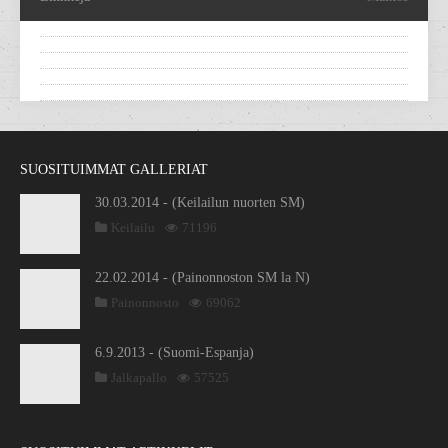
SUOSITUIMMAT GALLERIAT
30.03.2014 - (Keilailun nuorten SM)
Keilailu
71196
22.02.2014 - (Painonnoston SM la N)
Painonnosto
69062
6.9.2013 - (Suomi-Espanja)
Jalkapallo
57525