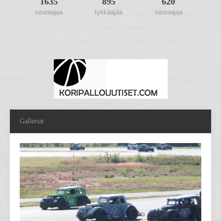
1635
895
620
seuraajaa
tykkääjää
seuraajaa
Galleriat