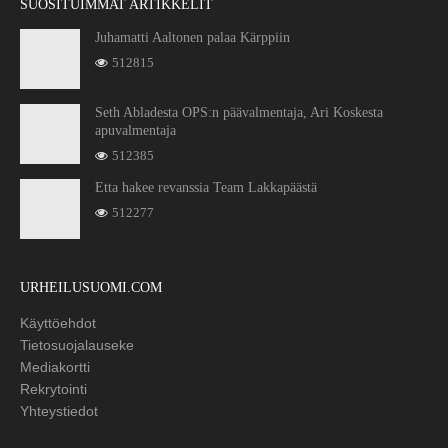
SUOSITUIMMAT ARTIKKELIT
Juhamatti Aaltonen palaa Kärppiin
512815
Seth Abladesta OPS:n päävalmentaja, Ari Koskesta
apuvalmentaja
512385
Etta hakee revanssia Team Lakkapäästä
512277
URHEILUSUOMI.COM
Käyttöehdot
Tietosuojalauseke
Mediakortti
Rekrytointi
Yhteystiedot