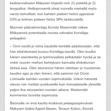
keskiarvoikseen Mäkynen kirjautti noin 21 pistettä ja 11
levypalloa. Heittoprosentit olivat nuorella miehellä myös
varsin kelvolliset, kun kahden pisteen heitot upposivat
53% ja kolmen pisteen heitot 38% tarkkuudella.
Bisonsin päävalmentaja Konsta Mastomäki näkee
Mäkysessä potentiaalia nousta vahvaksi Korisliiga-
pelaajaksi.
– Onni osoitti jo viime kaudella kentälle päästessään, että
hän ehdottomasti kuuluu Korisliiga-tasolle. Olen kuullut
hänen asenteesta ja työmoraalista pelkästään hyvää ja se
onkin nuoren miehen kehityksen kannalta ehdottoman
tärkeä asia. Olen seurannut hänen otteitaan jo muutaman
kauden ajan ja olen iloinen, että saimme nyt Onnin
Loimaalle kahden vuoden sopimuksella. Uskon hänestä
olevan niin meidän joukkueelle kuin loimaalaiselle yleisölle
paljon iloa seuraavien vuosien aikana, Mastomäki
kommentoi tuoretta sopimusta.
Bisonsilla on ensi kautta koskevat pelaajasopimukset
Mäkysen lisäksi Aapeli Alasen, Tevaun Kokon, Eemeli