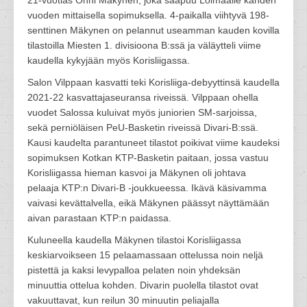
21-vuotias Onni Mäkynen, joka saapuu Loimaalle kahden
vuoden mittaisella sopimuksella. 4-paikalla viihtyvä 198-
senttinen Mäkynen on pelannut useamman kauden kovilla
tilastoilla Miesten 1. divisioona B:ssä ja väläytteli viime
kaudella kykyjään myös Korisliigassa.
Salon Vilppaan kasvatti teki Korisliiga-debyyttinsä kaudella
2021-22 kasvattajaseuransa riveissä. Vilppaan ohella
vuodet Salossa kuluivat myös juniorien SM-sarjoissa,
sekä perniöläisen PeU-Basketin riveissä Divari-B:ssä.
Kausi kaudelta parantuneet tilastot poikivat viime kaudeksi
sopimuksen Kotkan KTP-Basketin paitaan, jossa vastuu
Korisliigassa hieman kasvoi ja Mäkynen oli johtava
pelaaja KTP:n Divari-B -joukkueessa. Ikävä käsivamma
vaivasi kevättalvella, eikä Mäkynen päässyt näyttämään
aivan parastaan KTP:n paidassa.
Kuluneella kaudella Mäkynen tilastoi Korisliigassa
keskiarvoikseen 15 pelaamassaan ottelussa noin neljä
pistettä ja kaksi levypalloa pelaten noin yhdeksän
minuuttia ottelua kohden. Divarin puolella tilastot ovat
vakuuttavat, kun reilun 30 minuutin peliajalla