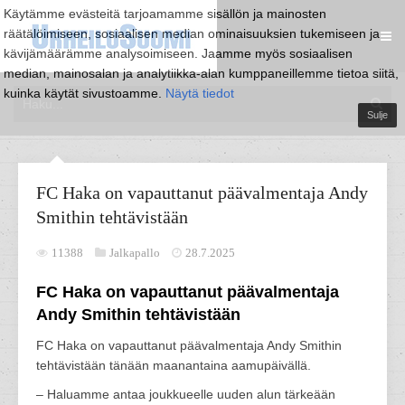
Käytämme evästeitä tarjoamamme sisällön ja mainosten
räätälöimiseen, sosiaalisen median ominaisuuksien tukemiseen ja
kävijämäärämme analysoimiseen. Jaamme myös sosiaalisen
median, mainosalan ja analytiikka-alan kumppaneillemme tietoa siitä,
kuinka käytät sivustoamme.
Näytä tiedot
Sulje
FC Haka on vapauttanut päävalmentaja Andy
Smithin tehtävistään
11388
Jalkapallo
28.7.2025
FC Haka on vapauttanut päävalmentaja
Andy Smithin tehtävistään
FC Haka on vapauttanut päävalmentaja Andy Smithin
tehtävistään tänään maanantaina aamupäivällä.
– ⁠Haluamme antaa joukkueelle uuden alun tärkeään