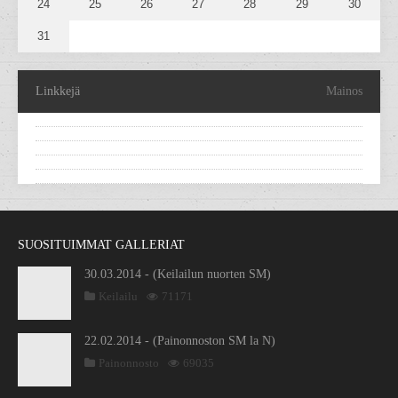
24
25
26
27
28
29
30
31
Linkkejä
Mainos
SUOSITUIMMAT GALLERIAT
30.03.2014 - (Keilailun nuorten SM)
Keilailu
71171
22.02.2014 - (Painonnoston SM la N)
Painonnosto
69035