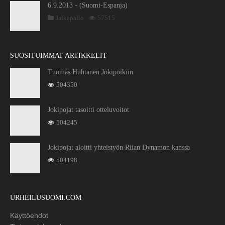
6.9.2013 - (Suomi-Espanja)
Jalkapallo
57515
SUOSITUIMMAT ARTIKKELIT
Tuomas Huhtanen Jokipoikiin
504350
Jokipojat tasoitti otteluvoitot
504245
Jokipojat aloitti yhteistyön Riian Dynamon kanssa
504198
URHEILUSUOMI.COM
Käyttöehdot