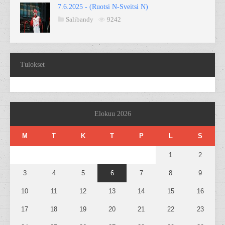
7.6.2025 - (Ruotsi N-Sveitsi N)
Salibandy
9242
Tulokset
Elokuu 2026
M
T
K
T
P
L
S
1
2
3
4
5
6
7
8
9
10
11
12
13
14
15
16
17
18
19
20
21
22
23