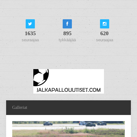
1635
895
620
seuraajaa
tykkääjää
seuraajaa
Galleriat